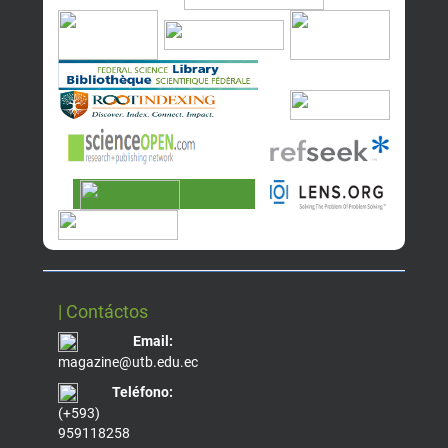
| Contáctos
Email:
magazine@utb.edu.ec
Teléfono:
(+593)
959118258