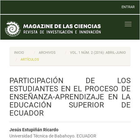
Navegación
ENTRAR
principal
Contenido
principal
Toggl
Barra
naviga
lateral
INICIO
ARCHIVOS
VOL. 1 NÚM. 2 (2016): ABRIL-JUNIO
ARTÍCULOS
PARTICIPACIÓN DE LOS
ESTUDIANTES EN EL PROCESO DE
ENSEÑANZA-APRENDIZAJE EN LA
EDUCACIÓN SUPERIOR DE
ECUADOR
Jesús Estupiñán Ricardo
Universidad Técnica de Babahoyo. ECUADOR