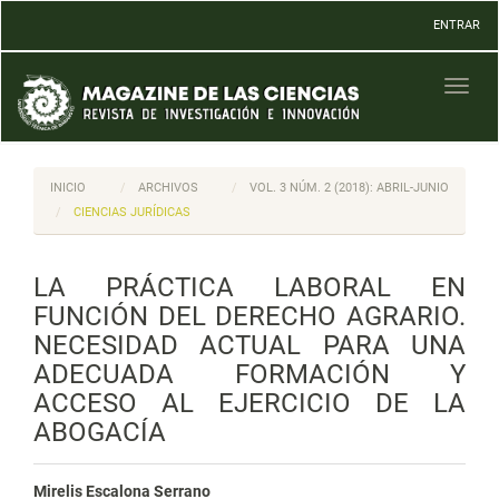
Navegación
ENTRAR
principal
Contenido
principal
Toggl
Barra
naviga
lateral
INICIO
ARCHIVOS
VOL. 3 NÚM. 2 (2018): ABRIL-JUNIO
CIENCIAS JURÍDICAS
LA PRÁCTICA LABORAL EN
FUNCIÓN DEL DERECHO AGRARIO.
NECESIDAD ACTUAL PARA UNA
ADECUADA FORMACIÓN Y
ACCESO AL EJERCICIO DE LA
ABOGACÍA
Mirelis Escalona Serrano