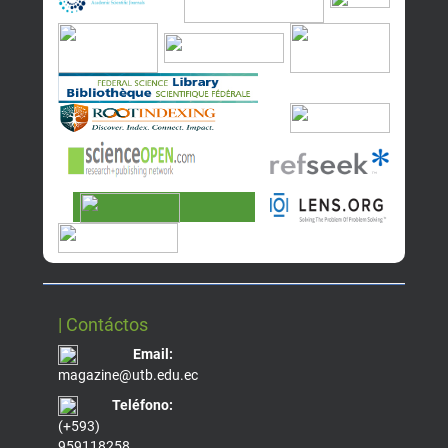
| Contáctos
Email:
magazine@utb.edu.ec
Teléfono:
(+593)
959118258