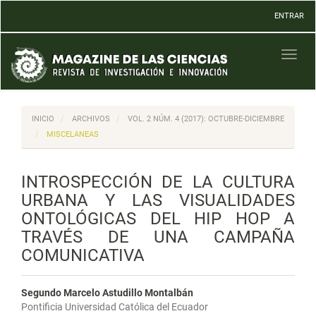
Navegación
ENTRAR
principal
Contenido
principal
Toggl
Barra
naviga
lateral
INICIO
ARCHIVOS
VOL. 2 NÚM. 4 (2017): OCTUBRE-DICIEMBRE
MISCELANEAS
INTROSPECCIÓN DE LA CULTURA
URBANA Y LAS VISUALIDADES
ONTOLÓGICAS DEL HIP HOP A
TRAVÉS DE UNA CAMPAÑA
COMUNICATIVA
Segundo Marcelo Astudillo Montalbán
Pontificia Universidad Católica del Ecuador