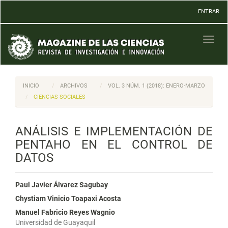
Navegación
ENTRAR
principal
Contenido
principal
Toggl
Barra
naviga
lateral
INICIO
ARCHIVOS
VOL. 3 NÚM. 1 (2018): ENERO-MARZO
CIENCIAS SOCIALES
ANÁLISIS E IMPLEMENTACIÓN DE
PENTAHO EN EL CONTROL DE
DATOS
Paul Javier Álvarez Sagubay
Chystiam Vinicio Toapaxi Acosta
Manuel Fabricio Reyes Wagnio
Universidad de Guayaquil