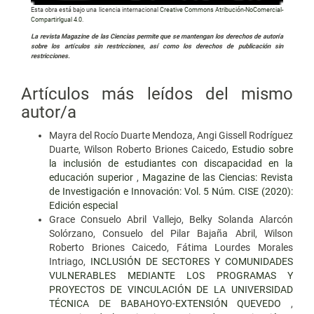
Esta obra está bajo una licencia internacional
Creative Commons Atribución-NoComercial-
CompartirIgual 4.0
.
La revista Magazine de las Ciencias permite que se mantengan los derechos de autoría
sobre los artículos sin restricciones, así como los derechos de publicación sin
restricciones.
Artículos más leídos del mismo
autor/a
Mayra del Rocío Duarte Mendoza, Angi Gissell Rodríguez
Duarte, Wilson Roberto Briones Caicedo,
Estudio sobre
la inclusión de estudiantes con discapacidad en la
educación superior
,
Magazine de las Ciencias: Revista
de Investigación e Innovación: Vol. 5 Núm. CISE (2020):
Edición especial
Grace Consuelo Abril Vallejo, Belky Solanda Alarcón
Solórzano, Consuelo del Pilar Bajaña Abril, Wilson
Roberto Briones Caicedo, Fátima Lourdes Morales
Intriago,
INCLUSIÓN DE SECTORES Y COMUNIDADES
VULNERABLES MEDIANTE LOS PROGRAMAS Y
PROYECTOS DE VINCULACIÓN DE LA UNIVERSIDAD
TÉCNICA DE BABAHOYO-EXTENSIÓN QUEVEDO
,