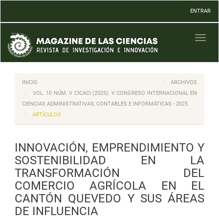
Navegación
ENTRAR
principal
Contenido
principal
Toggl
Barra
naviga
lateral
INICIO
ARCHIVOS
VOL. 10 NÚM. V CICACI (2025): V CONGRESO INTERNACIONAL EN
CIENCIAS ADMINISTRATIVAS, CONTABLES E INFORMÁTICAS - 2025
ARTÍCULOS
INNOVACIÓN, EMPRENDIMIENTO Y
SOSTENIBILIDAD EN LA
TRANSFORMACIÓN DEL
COMERCIO AGRÍCOLA EN EL
CANTÓN QUEVEDO Y SUS ÁREAS
DE INFLUENCIA