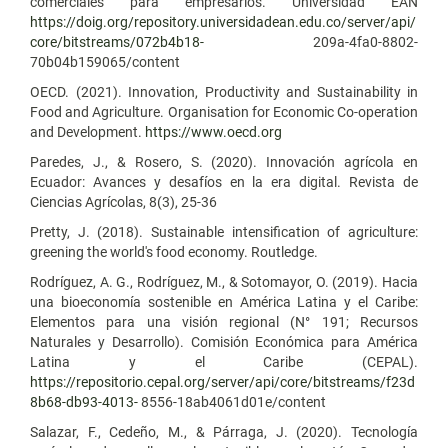
comerciales para empresarios. Universidad EAN
https://doig.org/repository.universidadean.edu.co/server/api/
core/bitstreams/072b4b18-
209a-4fa0-8802-
70b04b159065/content
OECD. (2021). Innovation, Productivity and Sustainability in
Food and Agriculture. Organisation for Economic Co-operation
and Development.
https://www.oecd.org
Paredes, J., & Rosero, S. (2020). Innovación agrícola en
Ecuador: Avances y desafíos en la era digital. Revista de
Ciencias Agrícolas, 8(3), 25-36
Pretty, J. (2018). Sustainable intensification of agriculture:
greening the world's food economy. Routledge.
Rodríguez, A. G., Rodríguez, M., & Sotomayor, O. (2019). Hacia
una bioeconomía sostenible en América Latina y el Caribe:
Elementos para una visión regional (N° 191; Recursos
Naturales y Desarrollo). Comisión Económica para América
Latina y el Caribe (CEPAL).
https://repositorio.cepal.org/server/api/core/bitstreams/f23d
8b68-db93-4013-
8556-18ab4061d01e/content
Salazar, F., Cedeño, M., & Párraga, J. (2020). Tecnología