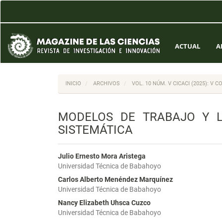
Navegación
principal
Contenido
principal
Barra
ACTUAL
A
lateral
INICIO
ARCHIVOS
VOL. 10 NÚM. V CICACI (2025): V
MODELOS DE TRABAJO Y LA
SISTEMÁTICA
Julio Ernesto Mora Aristega
Universidad Técnica de Babahoyo
Carlos Alberto Menéndez Marquínez
Universidad Técnica de Babahoyo
Nancy Elizabeth Uhsca Cuzco
Universidad Técnica de Babahoyo