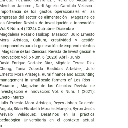
Merchan Jacome , Darli Agnelio Garofalo Velasco ,
Importancia de los gastos operacionales en las
empresas del sector de alimentación
,
Magazine de
las Ciencias: Revista de Investigación e Innovación:
Vol. 9 Núm. 4 (2024): Octrubre - Diciembre
Magdalena Rosario Huilcapi Masacon, Julio Ernesto
Mora Aristega,
Cultura, creatividad y gestión
componentes para la generación de emprendimientos
,
Magazine de las Ciencias: Revista de Investigación e
Innovación: Vol. 5 Núm. 6 (2020): Abril - Junio
David Enrique Gortaire Díaz, Migdalia Teresa Díaz
Chong, Tania Zobeida Bastidas Arbeláez, Julio
Ernesto Mora Aristega,
Rural finance and accounting
management in small-scale farmers of Los Rios –
Ecuador
,
Magazine de las Ciencias: Revista de
Investigación e Innovación: Vol. 6 Núm. 1 (2021):
Enero - Marzo
Julio Ernesto Mora Aristega, Reyes Johan Calderón
Angulo, Silvia Elizabeth Morales Morejón, Byron Jesús
Arévalo Velásquez,
Desatinos en la práctica
pedagógica Universitaria en el contexto actual,
io