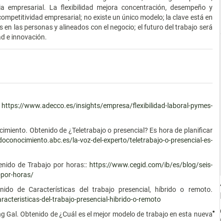
gia empresarial. La flexibilidad mejora concentración, desempeño y
competitividad empresarial; no existe un único modelo; la clave está en
en las personas y alineados con el negocio; el futuro del trabajo será
dad e innovación.
.
e
https://www.adecco.es/insights/empresa/flexibilidad-laboral-pymes-
iento. Obtenido de ¿Teletrabajo o presencial? Es hora de planificar
oconocimiento.abc.es/la-voz-del-experto/teletrabajo-o-presencial-es-
enido de Trabajo por horas::
https://www.cegid.com/ib/es/blog/seis-
-por-horas/
do de Características del trabajo presencial, híbrido o remoto.
acteristicas-del-trabajo-presencial-hibrido-o-remoto
ng Gal. Obtenido de ¿Cuál es el mejor modelo de trabajo en esta nueva