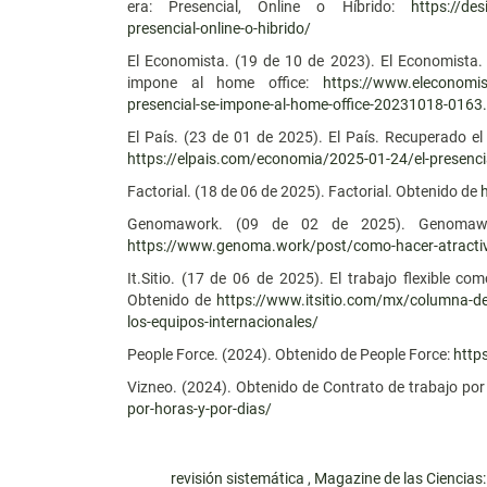
era: Presencial, Online o Híbrido:
https://des
presencial-online-o-hibrido/
El Economista. (19 de 10 de 2023). El Economista.
impone al home office:
https://www.eleconomis
presencial-se-impone-al-home-office-20231018-0163
El País. (23 de 01 de 2025). El País. Recuperado e
https://elpais.com/economia/2025-01-24/el-presenci
Factorial. (18 de 06 de 2025). Factorial. Obtenido de
Genomawork. (09 de 02 de 2025). Genomawork.
https://www.genoma.work/post/como-hacer-atractiv
It.Sitio. (17 de 06 de 2025). El trabajo flexible c
Obtenido de
https://www.itsitio.com/mx/columna-de-
los-equipos-internacionales/
People Force. (2024). Obtenido de People Force:
http
Vizneo. (2024). Obtenido de Contrato de trabajo por
por-horas-y-por-dias/
revisión sistemática
,
Magazine de las Ciencias: 