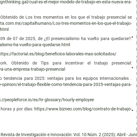
ignthinking.gal/cual-es-el-mejor-modelo-de-trabajo-en-esta-nueva-era-
 Obtenido de Los tres momentos en los que el trabajo presencial se
ta.com.mx/capitalhumano/Los-tres-momentos-en-los-que-el-trabajo-
.html
l 09 de 07 de 2025, de ¿El presencialismo ha vuelto para quedarse?:
alismo-ha-vuelto-para-quedarse.html
https://factorial.es/blog/beneficios-laborales-mas-solicitados/
 Obtenido de Tips para incentivar el trabajo presencial:
a-una-empresa-trabajo-presencial
omo tendencia para 2025: ventajas para los equipos internacionales .
opinion/el-trabajo-flexible-como-tendencia-para-2025-ventajas-para-
s://peopleforce.io/es/hr-glossary/hourly-employee
 horas y por días:
https://www.bizneo.com/blog/contrato-de-trabajo-
Revista de Investigación e Innovación: Vol. 10 Núm. 2 (2025): Abril - Jun