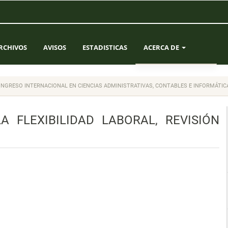
RCHIVOS
AVISOS
ESTADISTICAS
ACERCA DE
SOBRE LA REVISTA
 CONGRESO INTERNACIONAL EN CIENCIAS ADMINISTRATIVAS, CONTABLES E INFORMÁTICA
ENVÍOS
 FLEXIBILIDAD LABORAL, REVISIÓN
EQUIPO EDITORIAL
CONTACTO