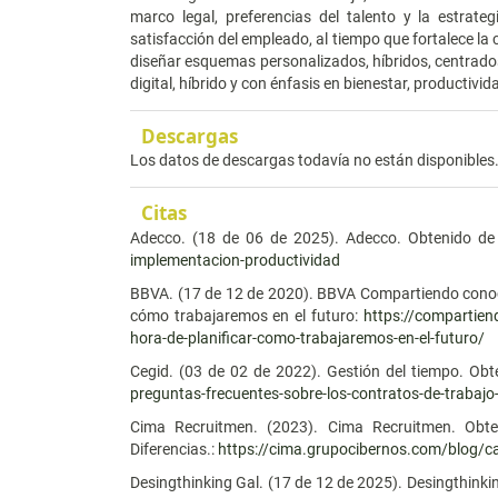
marco legal, preferencias del talento y la estrate
satisfacción del empleado, al tiempo que fortalece la 
diseñar esquemas personalizados, híbridos, centrados 
digital, híbrido y con énfasis en bienestar, productivi
Descargas
Los datos de descargas todavía no están disponibles
Citas
Adecco. (18 de 06 de 2025). Adecco. Obtenido d
implementacion-productividad
BBVA. (17 de 12 de 2020). BBVA Compartiendo conocim
cómo trabajaremos en el futuro:
https://compartiend
hora-de-planificar-como-trabajaremos-en-el-futuro/
Cegid. (03 de 02 de 2022). Gestión del tiempo. Obt
preguntas-frecuentes-sobre-los-contratos-de-trabajo
Cima Recruitmen. (2023). Cima Recruitmen. Obteni
Diferencias.:
https://cima.grupocibernos.com/blog/car
Desingthinking Gal. (17 de 12 de 2025). Desingthinki