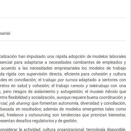
sarial.
gitalización han impulsado una rápida adopción de modelos laborales
presencial para adaptarse a necesidades cambiantes de empleados y
 acuerdo a las necesidades empresariales los modelos de trabajo
a rígida con supervisión directa, eficiente para cohesión y cultura
des en conciliación; el t
rabajo por turnos
adaptado a sectores con
etos en salud y cohesión; el trabajo r
emoto y teletrabajo
con una
ón, pero riesgos de aislamiento y autogestión; el m
odelo híbrido
que
ntre flexibilidad y socialización, aunque requiere buena coordinación y
cial, job sharing
: que fomentan autonomía, diversidad y conciliación,
n basada en resultados; además de modelos emergentes tales como
me), freelance y outsourcing son tendencias que priorizan bienestar,
resentan desafíos regulatorios y de gestión.
nsiderar la actividad, cultura organizacional, tecnología disponible,