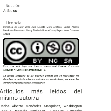
Sección
Artículos
Licencia
Derechos de autor 2025 Julio Ernesto Mora Aristega, Carlos Alberto
Menéndez Marquínez , Nancy Elizabeth Uhsca Cuzco, Reyes Johan Calderón
Angulo
Esta obra está bajo una licencia internacional
Creative Commons
Atribución-NoComercial-CompartirIgual 4.0
.
La revista Magazine de las Ciencias permite que se mantengan los
derechos de autoría sobre los artículos sin restricciones, así como los
derechos de publicación sin restricciones.
Artículos más leídos del
mismo autor/a
Carlos Alberto Menéndez Marquínez, Washington
Enrique Pazmiño Gavilanez , Veronica Alexandra