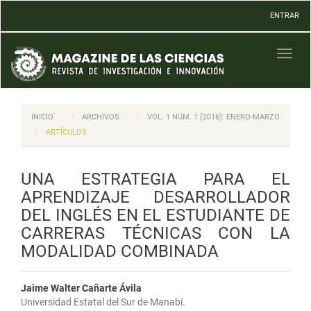
Navegación
ENTRAR
principal
Contenido
principal
Toggl
Barra
naviga
lateral
INICIO
ARCHIVOS
VOL. 1 NÚM. 1 (2016): ENERO-MARZO
ARTÍCULOS
UNA ESTRATEGIA PARA EL
APRENDIZAJE DESARROLLADOR
DEL INGLÉS EN EL ESTUDIANTE DE
CARRERAS TÉCNICAS CON LA
MODALIDAD COMBINADA
Jaime Walter Cañarte Ávila
Universidad Estatal del Sur de Manabí.