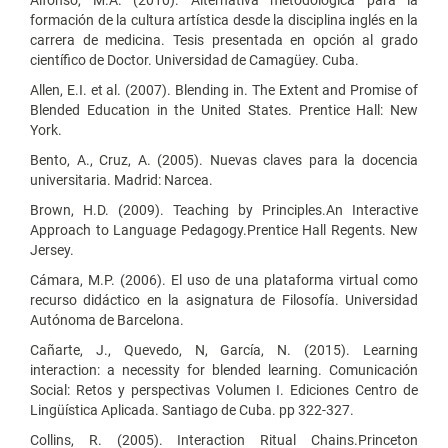
Alfonso, M.A. (2010). Alternativa metodológica para la
formación de la cultura artística desde la disciplina inglés en la
carrera de medicina. Tesis presentada en opción al grado
científico de Doctor. Universidad de Camagüey. Cuba.
Allen, E.I. et al. (2007). Blending in. The Extent and Promise of
Blended Education in the United States. Prentice Hall: New
York.
Bento, A., Cruz, A. (2005). Nuevas claves para la docencia
universitaria. Madrid: Narcea.
Brown, H.D. (2009). Teaching by Principles.An Interactive
Approach to Language Pedagogy.Prentice Hall Regents. New
Jersey.
Cámara, M.P. (2006). El uso de una plataforma virtual como
recurso didáctico en la asignatura de Filosofía. Universidad
Autónoma de Barcelona.
Cañarte, J., Quevedo, N, García, N. (2015). Learning
interaction: a necessity for blended learning. Comunicación
Social: Retos y perspectivas Volumen I. Ediciones Centro de
Lingüística Aplicada. Santiago de Cuba. pp 322-327.
Collins, R. (2005). Interaction Ritual Chains.Princeton