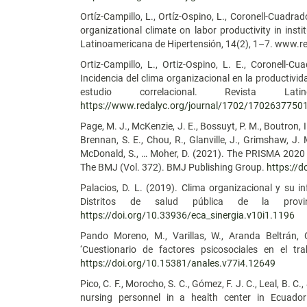
Ortíz-Campillo, L., Ortíz-Ospino, L., Coronell-Cuadra
organizational climate on labor productivity in insti
Latinoamericana de Hipertensión, 14(2), 1–7. www.r
Ortiz-Campillo, L., Ortiz-Ospino, L. E., Coronell-
Incidencia del clima organizacional en la productivid
estudio correlacional. Revista Lat
https://www.redalyc.org/journal/1702/1702637750
Page, M. J., McKenzie, J. E., Bossuyt, P. M., Boutron, I.
Brennan, S. E., Chou, R., Glanville, J., Grimshaw, J. M
McDonald, S., … Moher, D. (2021). The PRISMA 2020 s
The BMJ (Vol. 372). BMJ Publishing Group.
https://
Palacios, D. L. (2019). Clima organizacional y su i
Distritos de salud pública de la provi
https://doi.org/10.33936/eca_sinergia.v10i1.1196
Pando Moreno, M., Varillas, W., Aranda Beltrán, C.
‘Cuestionario de factores psicosociales en el t
https://doi.org/10.15381/anales.v77i4.12649
Pico, C. F., Morocho, S. C., Gómez, F. J. C., Leal, B. C
nursing personnel in a health center in Ecuador