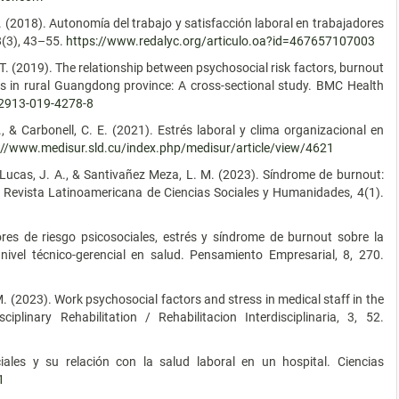
R. (2018). Autonomía del trabajo y satisfacción laboral en trabajadores
8(3), 43–55.
https://www.redalyc.org/articulo.oa?id=467657107003
 Y. T. (2019). The relationship between psychosocial risk factors, burnout
rs in rural Guangdong province: A cross-sectional study. BMC Health
12913-019-4278-8
 M., & Carbonell, C. E. (2021). Estrés laboral y clima organizacional en
://www.medisur.sld.cu/index.php/medisur/article/view/4621
 Lucas, J. A., & Santivañez Meza, L. M. (2023). Síndrome de burnout:
 Revista Latinoamericana de Ciencias Sociales y Humanidades, 4(1).
ores de riesgo psicosociales, estrés y síndrome de burnout sobre la
 nivel técnico-gerencial en salud. Pensamiento Empresarial, 8, 270.
M. (2023). Work psychosocial factors and stress in medical staff in the
ciplinary Rehabilitation / Rehabilitacion Interdisciplinaria, 3, 52.
iales y su relación con la salud laboral en un hospital. Ciencias
1