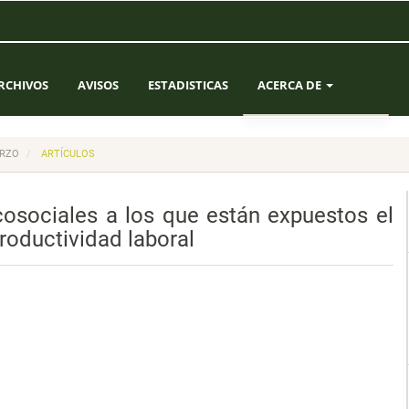
RCHIVOS
AVISOS
ESTADISTICAS
ACERCA DE
SOBRE LA REVISTA
ARZO
ARTÍCULOS
ENVÍOS
icosociales a los que están expuestos el
EQUIPO EDITORIAL
roductividad laboral
CONTACTO