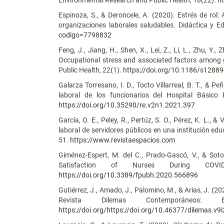
Environmental Research and Public Health, 18(22).
h
Espinoza, S., & Deroncele, A. (2020). Estrés de rol:
organizaciones laborales saludables. Didáctica y 
codigo=7798832
Feng, J., Jiang, H., Shen, X., Lei, Z., Li, L., Zhu, Y.,
Occupational stress and associated factors among ge
Public Health, 22(1).
https://doi.org/10.1186/s1288
Galarza Torresano, I. D., Tocto Villarreal, B. T., &
laboral de los funcionarios del Hospital Básico 
https://doi.org/10.35290/re.v2n1.2021.397
García, O. E., Peley, R., Pertúz, S. O., Pérez, K. L., &
laboral de servidores públicos en una institución ed
51.
https://www.revistaespacios.com
Giménez-Espert, M. del C., Prado-Gascó, V., & Sot
Satisfaction of Nurses During COVI
https://doi.org/10.3389/fpubh.2020.566896
Gutiérrez, J., Amado, J., Palomino, M., & Arias, J. (2
Revista Dilemas Contemporáneos: 
https://doi.org/https://doi.org/10.46377/dilemas.v9