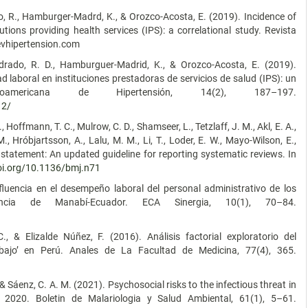
do, R., Hamburger-Madrd, K., & Orozco-Acosta, E. (2019). Incidence of
tutions providing health services (IPS): a correlational study. Revista
evhipertension.com
Cuadrado, R. D., Hamburguer-Madrid, K., & Orozco-Acosta, E. (2019).
ad laboral en instituciones prestadoras de servicios de salud (IPS): un
inoamericana de Hipertensión, 14(2), 187–197.
12/
, Hoffmann, T. C., Mulrow, C. D., Shamseer, L., Tetzlaff, J. M., Akl, E. A.,
., Hróbjartsson, A., Lalu, M. M., Li, T., Loder, E. W., Mayo-Wilson, E.,
tatement: An updated guideline for reporting systematic reviews. In
doi.org/10.1136/bmj.n71
nfluencia en el desempeño laboral del personal administrativo de los
ncia de Manabí-Ecuador. ECA Sinergia, 10(1), 70–84.
, & Elizalde Núñez, F. (2016). Análisis factorial exploratorio del
rabajo’ en Perú. Anales de La Facultad de Medicina, 77(4), 365.
., & Sáenz, C. A. M. (2021). Psychosocial risks to the infectious threat in
 2020. Boletin de Malariologia y Salud Ambiental, 61(1), 5–61.