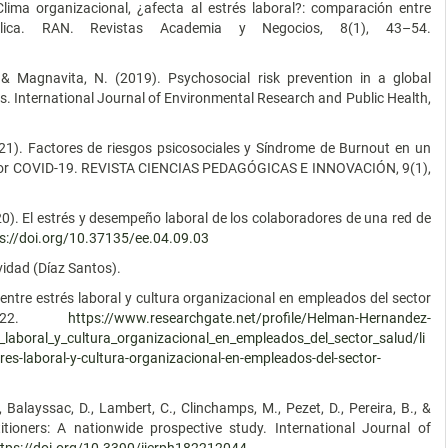
Clima organizacional, ¿afecta al estrés laboral?: comparación entre
lica. RAN. Revistas Academia y Negocios, 8(1), 43–54.
., & Magnavita, N. (2019). Psychosocial risk prevention in a global
is. International Journal of Environmental Research and Public Health,
021). Factores de riesgos psicosociales y Síndrome de Burnout en un
ia por COVID-19. REVISTA CIENCIAS PEDAGÓGICAS E INNOVACIÓN, 9(1),
20). El estrés y desempeño laboral de los colaboradores de una red de
s://doi.org/10.37135/ee.04.09.03
vidad (Díaz Santos).
 entre estrés laboral y cultura organizacional en empleados del sector
9–122.
https://www.researchgate.net/profile/Helman-Hernandez-
laboral_y_cultura_organizacional_en_empleados_del_sector_salud/li
-laboral-y-cultura-organizacional-en-empleados-del-sector-
., Balayssac, D., Lambert, C., Clinchamps, M., Pezet, D., Pereira, B., &
itioners: A nationwide prospective study. International Journal of