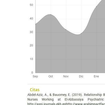
Citas
Abdel-Aziz, A., & Bauomey, E. (2019). Relationship
Nurses Working at El-Abbassiya Psychiatric 
http://asnj.journals.ekb.eghttp://www.arabimpactfa