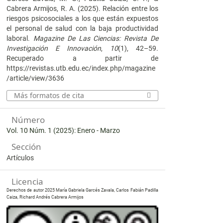
Cabrera Armijos, R. A. (2025). Relación entre los
riesgos psicosociales a los que están expuestos
el personal de salud con la baja productividad
laboral.
Magazine De Las Ciencias: Revista De
Investigación E Innovación
,
10
(1), 42–59.
Recuperado a partir de
https://revistas.utb.edu.ec/index.php/magazine
/article/view/3636
Más formatos de cita
Número
Vol. 10 Núm. 1 (2025): Enero - Marzo
Sección
Artículos
Licencia
Derechos de autor 2025 María Gabriela Garcés Zavala, Carlos Fabián Padilla
Caiza, Richard Andrés Cabrera Armijos