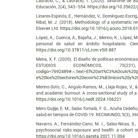
Lauracio, C., & Lauracio, T. (2020). Síndrome de B
Educación, 2(4), 543–554.
https://doi.org/10.35622/
Linares-Espinós, E., Hernández, V., Domínguez-Escrig, J
Ribal, M. J. (2018). Methodology of a systematic re
Elsevier Ltd.
https://doi.org/10.1016/j.acuro.2018.0
López, A., Cuenca, A., Bajaña, J., Merino, K., López, M
personal de salud en ámbito hospitalario. Cienc
https://doi.org/10.37811/cl_rcm.v5i5.887
Mena, X. F. (2020). El diseño de políticas económicas
ESTUDIOS ECONÓMICOS, 75(2
codigo=7692489#:~:text=El%20art%C3%ADculo%20p
e%20los%20sectores%20econ%C3%B3micos%20y%2
Merino-Soto, C., Angulo-Ramos, M., Llaja-Rojas, V., 
and academic burnout: A cross-sectional study of a 
https://doi.org/10.1016/j.nedt.2024.106221
Mero Quijije, E. M., Salas Tomalá, Y. G., Acuña Cedeño, 
salud en tiempos de COVID-19. RECIMUNDO, 5(3), 3
Navarro, A., Fernández-Cano, M. I., Salas-Nicas, S.,
psychosocial risks exposure and health: a cohort 
https://doi.org/10.1016/j.gaceta.2021.11.004