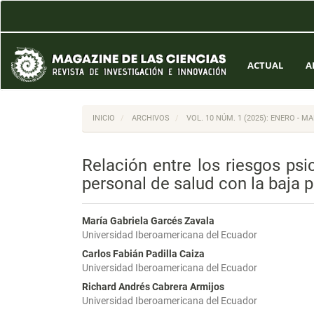
Navegación
principal
Contenido
principal
Barra
ACTUAL
A
lateral
INICIO
ARCHIVOS
VOL. 10 NÚM. 1 (2025): ENERO - M
Relación entre los riesgos ps
personal de salud con la baja p
María Gabriela Garcés Zavala
Universidad Iberoamericana del Ecuador
Carlos Fabián Padilla Caiza
Universidad Iberoamericana del Ecuador
Richard Andrés Cabrera Armijos
Universidad Iberoamericana del Ecuador