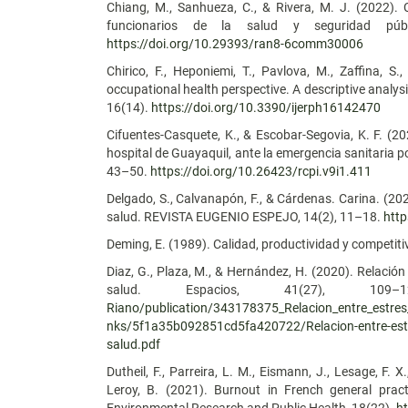
Chiang, M., Sanhueza, C., & Rivera, M. J. (2022). 
funcionarios de la salud y seguridad púb
https://doi.org/10.29393/ran8-6comm30006
Chirico, F., Heponiemi, T., Pavlova, M., Zaffina, S
occupational health perspective. A descriptive analys
16(14).
https://doi.org/10.3390/ijerph16142470
Cifuentes-Casquete, K., & Escobar-Segovia, K. F. (2
hospital de Guayaquil, ante la emergencia sanitar
43–50.
https://doi.org/10.26423/rcpi.v9i1.411
Delgado, S., Calvanapón, F., & Cárdenas. Carina. (20
salud. REVISTA EUGENIO ESPEJO, 14(2), 11–18.
http
Deming, E. (1989). Calidad, productividad y competiti
Diaz, G., Plaza, M., & Hernández, H. (2020). Relación
salud. Espacios, 41(27), 10
Riano/publication/343178375_Relacion_entre_estres_
nks/5f1a35b092851cd5fa420722/Relacion-entre-estres
salud.pdf
Dutheil, F., Parreira, L. M., Eismann, J., Lesage, F. X
Leroy, B. (2021). Burnout in French general pract