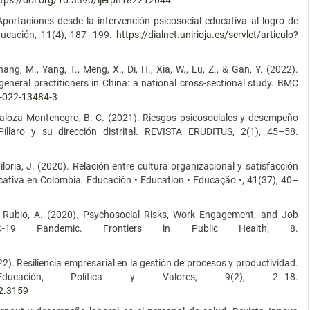
ttps://doi.org/10.3390/ijerph182212044
 Aportaciones desde la intervención psicosocial educativa al logro de
Educación, 11(4), 187–199.
https://dialnet.unirioja.es/servlet/articulo?
 Zhang, M., Yang, T., Meng, X., Di, H., Xia, W., Lu, Z., & Gan, Y. (2022).
neral practitioners in China: a national cross-sectional study. BMC
9-022-13484-3
 Peñaloza Montenegro, B. C. (2021). Riesgos psicosociales y desempeño
Píllaro y su dirección distrital. REVISTA ERUDITUS, 2(1), 45–58.
 Viloria, J. (2020). Relación entre cultura organizacional y satisfacción
ucativa en Colombia. Educación • Education • Educação •, 41(37), 40–
o-Rubio, A. (2020). Psychosocial Risks, Work Engagement, and Job
D-19 Pandemic. Frontiers in Public Health, 8.
022). Resiliencia empresarial en la gestión de procesos y productividad.
Educación, Política y Valores, 9(2), 2–18.
i2.3159