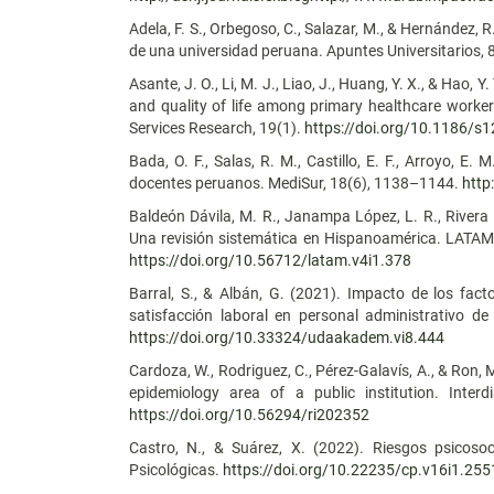
Adela, F. S., Orbegoso, C., Salazar, M., & Hernández, 
de una universidad peruana. Apuntes Universitarios, 
Asante, J. O., Li, M. J., Liao, J., Huang, Y. X., & Hao,
and quality of life among primary healthcare worke
Services Research, 19(1).
https://doi.org/10.1186/s
Bada, O. F., Salas, R. M., Castillo, E. F., Arroyo, E.
docentes peruanos. MediSur, 18(6), 1138–1144.
http
Baldeón Dávila, M. R., Janampa López, L. R., Rivera
Una revisión sistemática en Hispanoamérica. LATAM
https://doi.org/10.56712/latam.v4i1.378
Barral, S., & Albán, G. (2021). Impacto de los fact
satisfacción laboral en personal administrativo de
https://doi.org/10.33324/udaakadem.vi8.444
Cardoza, W., Rodriguez, C., Pérez-Galavís, A., & Ron, 
epidemiology area of a public institution. Interdis
https://doi.org/10.56294/ri202352
Castro, N., & Suárez, X. (2022). Riesgos psicosoc
Psicológicas.
https://doi.org/10.22235/cp.v16i1.255