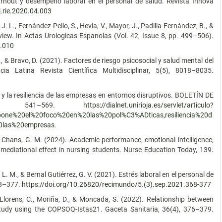
urnout y desempeño laboral en el personal de salud. Revista Innova
j.rie.2020.04.003
. L., Fernández-Pello, S., Hevia, V., Mayor, J., Padilla-Fernández, B., &
view. In Actas Urologicas Espanolas (Vol. 42, Issue 8, pp. 499–506).
1.010
., & Bravo, D. (2021). Factores de riesgo psicosocial y salud mental del
ia Latina Revista Científica Multidisciplinar, 5(5), 8018–8035.
 y la resiliencia de las empresas en entornos disruptivos. BOLETÍN DE
31), 541–569.
https://dialnet.unirioja.es/servlet/articulo?
one%20el%20foco%20en%20las%20pol%C3%ADticas,resiliencia%20d
0las%20empresas
.
& Chans, G. M. (2024). Academic performance, emotional intelligence,
mediational effect in nursing students. Nurse Education Today, 139.
L. M., & Bernal Gutiérrez, G. V. (2021). Estrés laboral en el personal de
68–377.
https://doi.org/10.26820/recimundo/5.(3).sep.2021.368-377
 Llorens, C., Moriña, D., & Moncada, S. (2022). Relationship between
study using the COPSOQ-Istas21. Gaceta Sanitaria, 36(4), 376–379.