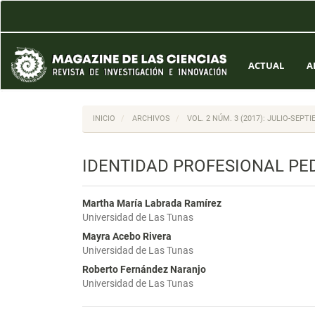
Navegación
principal
Contenido
principal
Barra
ACTUAL
A
lateral
INICIO
ARCHIVOS
VOL. 2 NÚM. 3 (2017): JULIO-SEPT
IDENTIDAD PROFESIONAL PE
Martha María Labrada Ramírez
Universidad de Las Tunas
Mayra Acebo Rivera
Universidad de Las Tunas
Roberto Fernández Naranjo
Universidad de Las Tunas