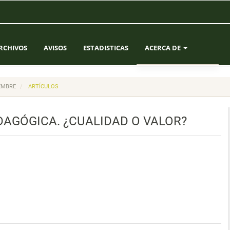
RCHIVOS
AVISOS
ESTADISTICAS
ACERCA DE
SOBRE LA REVISTA
IEMBRE
ARTÍCULOS
ENVÍOS
DAGÓGICA. ¿CUALIDAD O VALOR?
EQUIPO EDITORIAL
CONTACTO