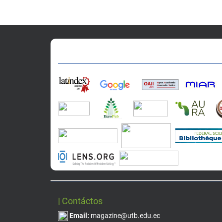
| Contáctos
Email:
magazine@utb.edu.ec