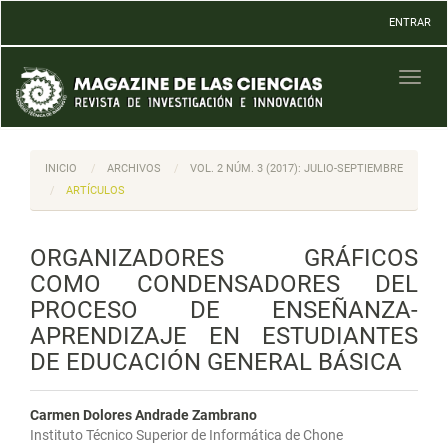
Navegación
ENTRAR
principal
Contenido
principal
Toggl
Barra
naviga
lateral
INICIO
ARCHIVOS
VOL. 2 NÚM. 3 (2017): JULIO-SEPTIEMBRE
ARTÍCULOS
ORGANIZADORES GRÁFICOS
COMO CONDENSADORES DEL
PROCESO DE ENSEÑANZA-
APRENDIZAJE EN ESTUDIANTES
DE EDUCACIÓN GENERAL BÁSICA
Carmen Dolores Andrade Zambrano
Instituto Técnico Superior de Informática de Chone