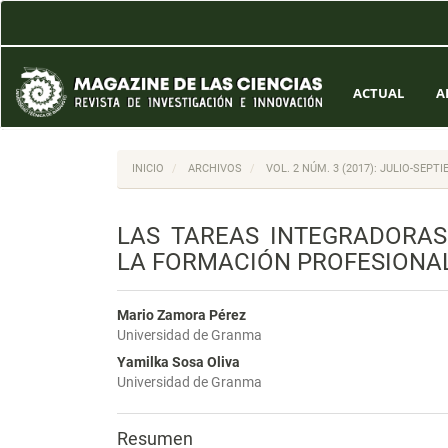
Navegación
principal
Contenido
principal
Barra
ACTUAL
A
lateral
INICIO
ARCHIVOS
VOL. 2 NÚM. 3 (2017): JULIO-SEPT
LAS TAREAS INTEGRADORAS
LA FORMACIÓN PROFESIONA
Mario Zamora Pérez
Universidad de Granma
Yamilka Sosa Oliva
Universidad de Granma
Resumen