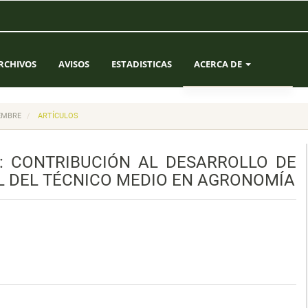
RCHIVOS
AVISOS
ESTADISTICAS
ACERCA DE
SOBRE LA REVISTA
IEMBRE
ARTÍCULOS
ENVÍOS
: CONTRIBUCIÓN AL DESARROLLO DE
EQUIPO EDITORIAL
L DEL TÉCNICO MEDIO EN AGRONOMÍA
CONTACTO