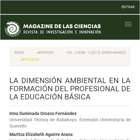
Navegación
ENTRAR
principal
Contenido
principal
Toggl
Barra
naviga
lateral
INICIO
ARCHIVOS
VOL. 2 NÚM. 1 (2017): ENERO-MARZO
ARTÍCULOS
LA DIMENSIÓN AMBIENTAL EN LA
FORMACIÓN DEL PROFESIONAL DE
LA EDUCACIÓN BÁSICA
Irma Iluminada Orozco Fernández
Universidad Técnica de Babahoyo. Extensión Universitaria de
Quevedo
Maritza Elizabeth Aguirre Arana