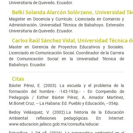
Universitaria de Quevedo. Ecuador.
Belki Solanda Alarcón Solórzano,
Universidad Té
Magister en Docencia y Currículo. Licenciada en Comercio y
Administración. Universidad Técnica de Babahoyo. Extensión
Universitaria de Quevedo. Ecuador.
Carlos Raúl Sánchez Vidal,
Universidad Técnica 
Master en Gerencia de Proyectos Educativos y Sociales.
Licenciado en Comunicación Social. Coordinador de la Carrera
de Comunicación Social en la Universidad Técnica de
Babahoyo. Ecuador.
Citas
Báxter Pérez, E. (2003). La escuela y el problema de la
formación del hombre.- -143-193p.- - En Compendio de
Pedagogía / Esther Báxter Pérez, A. Amador Martínez,
M.Bonet Cruz. -- La Habana: Ed. Pueblo y Educación, --354p.
Bedoy Velásquez, V. (2002).La historia de la Educación
Ambiental: reflexiones pedagógicas. En Internet:
www.educacion.jalisco.gob.mx/consulta/educar.
Estupiñan, J. [et al]. (2016). La perspectiva ambiental en el