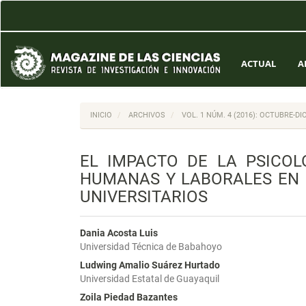
Navegación
principal
Contenido
principal
Barra
ACTUAL
A
lateral
INICIO
ARCHIVOS
VOL. 1 NÚM. 4 (2016): OCTUBRE-D
EL IMPACTO DE LA PSICOL
HUMANAS Y LABORALES EN 
UNIVERSITARIOS
Dania Acosta Luis
Universidad Técnica de Babahoyo
Ludwing Amalio Suárez Hurtado
Universidad Estatal de Guayaquil
Zoila Piedad Bazantes