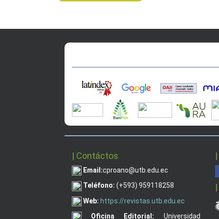
| Contáctos
|
Email:
cproano@utb.edu.ec
Teléfono:
(+593) 959118258
|
Web:
https://revistas.utb.edu.ec
Oficina
Editorial:
Universidad