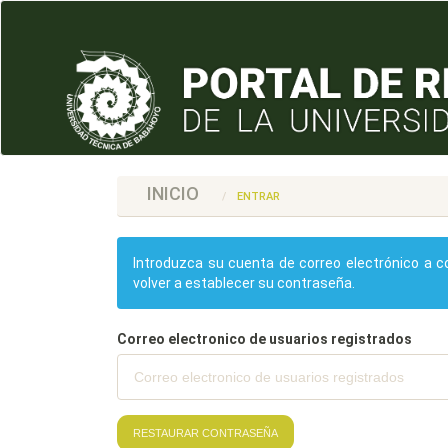
Navegación
principal
Contenido
principal
Barra
lateral
INICIO
ENTRAR
Introduzca su cuenta de correo electrónico a co
volver a establecer su contraseña.
Correo electronico de usuarios registrados
RESTAURAR CONTRASEÑA