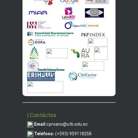
| Contáctos
Email:
cproano@utb.edu.ec
Teléfono:
(+593) 959118258