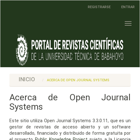
Navegación
REGISTRARSE
ENTRAR
principal
Contenido
principal
Toggl
Barra
naviga
lateral
INICIO
ACERCA DE OPEN JOURNAL SYSTEMS
Acerca de Open Journal
Systems
Este sitio utiliza Open Journal Systems 3.3.0.11, que es un
gestor de revistas de acceso abierto y un software
desarrollado, financiado y distribuido de forma gratuita por
el proyecto
Public Knowledge Project
sujeto a la Licencia