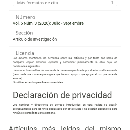
Más formatos de cita
Número
Vol. 5 Núm. 3 (2020): Julio - Septiembre
Sección
Artículo de Investigación
Licencia
Los autores mantienen los derechos sobre los artículos y por tanto son libres de
compartir, copiar, distribuir, ejecutar y comunicar públicamente la obra bajo las
condiciones siguientes:
Reconocer los créditos de la obra de la manera especificada por el autor o el licenciante
(pero no de una manera que sugiera que tiene su apoyo o que apoyan el uso que hace de
su obra).
No utilizar esta obra para fines comerciales.
Declaración de privacidad
Los nombres y direcciones de correo-e introducidos en esta revista se usarán
exclusivamente para los fines declarados por esta revista y no estarán disponibles para
ningún otro propósito u otra persona.
Artículos más leídos del mismo