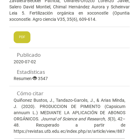
Zavaleta-Beckler Patricia, Olivares-Orozco Lorenzo Javier,
Salero David Montiel, Chimal Hernández Aurora y Scheinvar
Leia 5. Fertilización orgánica en xoconostle (Opuntia
xoconostle. Agro ciencia V35, 35(6), 609-614.
PDF
Publicado
2020-07-02
Estadísticas
Resumen
3547
Cómo citar
Quiñonez Bustos, J., Tandazo-Garcés, J., & Arias Mínda,
J. (2020). PRODUCCION DE PIMIENTO (Capsicum
annuum L.) MEDIANTE LA APLICACIÓN DE ABONOS
ORGÁNICOS.
Journal of Science and Research
,
5
(3), 42–
48. Recuperado a partir de
https://revistas.utb.edu.ec/index.php/sr/article/view/887