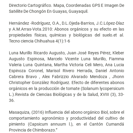
Directorio Cartográfico. Mapa, Coordenadas GPS E Imagen De
Satélite De Chongón En Guayas, Guayaquil.
Hernández -Rodríguez, O.A., D.L.Ojeda-Barrios, J.C.López-Díaz
y A.M.Arras-Vota.2010: Abonos orgánicos y su efecto en las
propiedades físicas, químicas y biológicas del suelo.et al.
Tecno ciencia Chihuahua 4(1):1-6
Luna Murillo Ricardo Augusto, Juan José Reyes Pérez, Kleber
Augusto Espinosa, Marcelo Vicente Luna Murillo, Fiamma
Valeria Luna Quintana, Martha Victoria Celi Mero, Ana Lucia
Espinoza Coronel, Marisol Rivero Herrada, Daniel Antonio
Cabrera Bravo , Alex Fabrizzio Alvarado Mendoza , Jhonn
Christopher González Rodríguez. Efecto de diferentes abonos
orgánicos en la producción de tomate (Solanum lycopersicum
L.).Revista de Ciencias Biológicas y de la Salud, XVIII (3), 33-
36.
Masaquiza, (2016) Influencia del abono orgánico Biol, sobre el
comportamiento agronómico y productividad del cultivo de
pimiento (Capsicum annuum l.), en el Cantón Cumandá
Provincia de Chimborazo.”