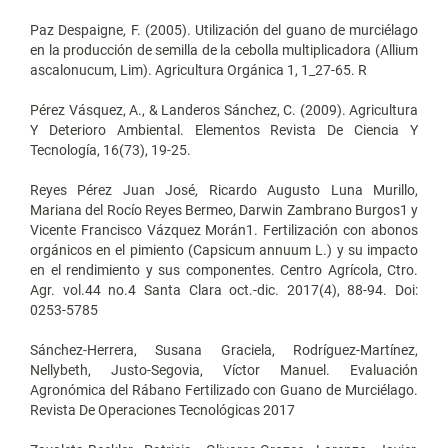
Paz Despaigne, F. (2005). Utilización del guano de murciélago
en la producción de semilla de la cebolla multiplicadora (Allium
ascalonucum, Lim). Agricultura Orgánica 1, 1_27-65. R
Pérez Vásquez, A., & Landeros Sánchez, C. (2009). Agricultura
Y Deterioro Ambiental. Elementos Revista De Ciencia Y
Tecnología, 16(73), 19-25.
Reyes Pérez Juan José, Ricardo Augusto Luna Murillo,
Mariana del Rocío Reyes Bermeo, Darwin Zambrano Burgos1 y
Vicente Francisco Vázquez Morán1. Fertilización con abonos
orgánicos en el pimiento (Capsicum annuum L.) y su impacto
en el rendimiento y sus componentes. Centro Agrícola, Ctro.
Agr. vol.44 no.4 Santa Clara oct.-dic. 2017(4), 88-94. Doi:
0253-5785
Sánchez-Herrera, Susana Graciela, Rodríguez-Martínez,
Nellybeth, Justo-Segovia, Víctor Manuel. Evaluación
Agronómica del Rábano Fertilizado con Guano de Murciélago.
Revista De Operaciones Tecnológicas 2017