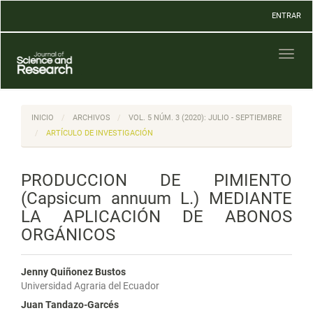
Navegación
ENTRAR
principal
Contenido
principal
Toggl
Barra
naviga
lateral
INICIO
ARCHIVOS
VOL. 5 NÚM. 3 (2020): JULIO - SEPTIEMBRE
ARTÍCULO DE INVESTIGACIÓN
PRODUCCION DE PIMIENTO
(Capsicum annuum L.) MEDIANTE
LA APLICACIÓN DE ABONOS
ORGÁNICOS
Jenny Quiñonez Bustos
Universidad Agraria del Ecuador
Juan Tandazo-Garcés