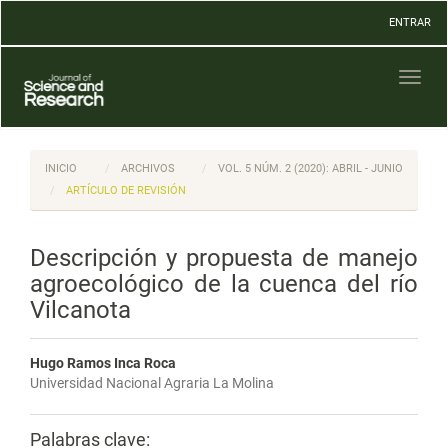
Navegación
ENTRAR
principal
Contenido
principal
Toggl
Barra
naviga
lateral
INICIO
ARCHIVOS
VOL. 5 NÚM. 2 (2020): ABRIL - JUNIO
ARTÍCULO DE REVISIÓN
Descripción y propuesta de manejo
agroecológico de la cuenca del río
Vilcanota
Hugo Ramos Inca Roca
Universidad Nacional Agraria La Molina
Palabras clave: