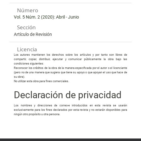
Número
Vol. 5 Núm. 2 (2020): Abril - Junio
Sección
Artículo de Revisión
Licencia
Los autores mantienen los derechos sobre los artículos y por tanto son libres de
compartir, copiar, distribuir, ejecutar y comunicar públicamente la obra bajo las
condiciones siguientes:
Reconocer los créditos de la obra de la manera especificada por el autor o el licenciante
(pero no de una manera que sugiera que tiene su apoyo o que apoyan el uso que hace de
su obra).
No utilizar esta obra para fines comerciales.
Declaración de privacidad
Los nombres y direcciones de correo-e introducidos en esta revista se usarán
exclusivamente para los fines declarados por esta revista y no estarán disponibles para
ningún otro propósito u otra persona.