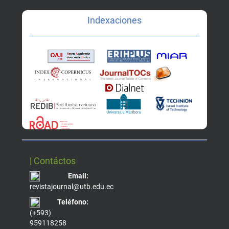
Indexaciones
| Contáctos
Email:
revistajournal@utb.edu.ec
Teléfono:
(+593)
959118258