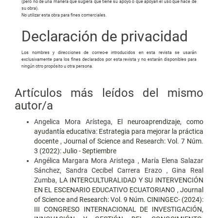
(pero no de una manera que sugiera que tiene su apoyo o que apoyan el uso que hace de
su obra).
No utilizar esta obra para fines comerciales.
Declaración de privacidad
Los nombres y direcciones de correo-e introducidos en esta revista se usarán
exclusivamente para los fines declarados por esta revista y no estarán disponibles para
ningún otro propósito u otra persona.
Artículos más leídos del mismo
autor/a
Angelica Mora Arístega,
El neuroaprendizaje, como
ayudantía educativa: Estrategia para mejorar la práctica
docente
,
Journal of Science and Research: Vol. 7 Núm.
3 (2022): Julio - Septiembre
Angélica Margara Mora Aristega , María Elena Salazar
Sánchez, Sandra Cecibel Carrera Erazo , Gina Real
Zumba,
LA INTERCULTURALIDAD Y SU INTERVENCIÓN
EN EL ESCENARIO EDUCATIVO ECUATORIANO
,
Journal
of Science and Research: Vol. 9 Núm. CININGEC- (2024):
III CONGRESO INTERNACIONAL DE INVESTIGACIÓN,