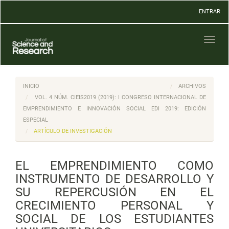
Navegación
ENTRAR
principal
Contenido
principal
Toggl
Barra
naviga
lateral
INICIO
ARCHIVOS
VOL. 4 NÚM. CIEIS2019 (2019): I CONGRESO INTERNACIONAL DE
EMPRENDIMIENTO E INNOVACIÓN SOCIAL EDI 2019: EDICIÓN
ESPECIAL
ARTÍCULO DE INVESTIGACIÓN
EL EMPRENDIMIENTO COMO
INSTRUMENTO DE DESARROLLO Y
SU REPERCUSIÓN EN EL
CRECIMIENTO PERSONAL Y
SOCIAL DE LOS ESTUDIANTES