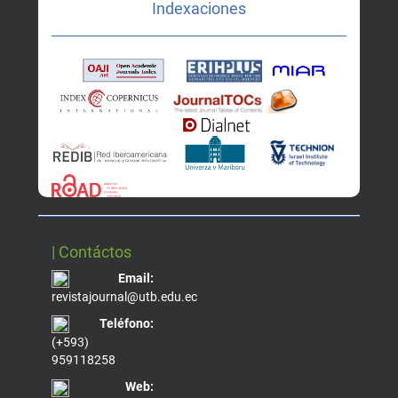
Indexaciones
| Contáctos
Email:
revistajournal@utb.edu.ec
Teléfono:
(+593)
959118258
Web: