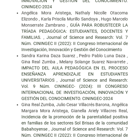
INNOVACIÓN Y GESTIÓN DEL CONOCIMIENTO.
CININGEC-2024
Angélica Mora Aristega, Nathaly Nicolle Otacoma
Elizondo , Karla Priscila Murillo Sandoya , Hugo Marcelo
Monserrate Zambrano ,
GUÍA PARA ROBUSTECER LA
TRÍADA PEDAGÓGICA: ESTUDIANTES, DOCENTES Y
FAMILIAS.
,
Journal of Science and Research: Vol. 7
Núm. CININGEC II (2022): II Congreso Internacional de
Investigación, Innovación y Gestión del Conocimiento
Sandra Karina Daza Suarez , Pedro Pablo Luna Daza ,
Gina Real Zumba , Melany Solange Suarez Navarrete ,
IMPACTO DEL AULA PEDAGÓGICA EN EL PROCESO
ENSEÑANZA APRENDIZAJE EN ESTUDIANTES
UNIVERSITARIOS
,
Journal of Science and Research:
Vol. 9 Núm. CININGEC- (2024): III CONGRESO
INTERNACIONAL DE INVESTIGACIÓN, INNOVACIÓN Y
GESTIÓN DEL CONOCIMIENTO. CININGEC-2024
Gina Real Zumba, Julio Cesar Villacrés Barona, Angélica
Margara Mora Aristega, Gianella Ariely Villacres Real,
Incidencia de la promoción de la parentalidad positiva
en familias de los sectores Sol Brisas de la comunidad
Babahoyense
,
Journal of Science and Research: Vol. 7
Núm. CININGEC II (2022): II Congreso Internacional de