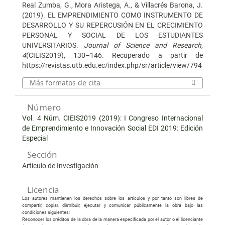
Real Zumba, G., Mora Aristega, A., & Villacrés Barona, J.
(2019). EL EMPRENDIMIENTO COMO INSTRUMENTO DE
DESARROLLO Y SU REPERCUSIÓN EN EL CRECIMIENTO
PERSONAL Y SOCIAL DE LOS ESTUDIANTES
UNIVERSITARIOS.
Journal of Science and Research
,
4
(CIEIS2019), 130–146. Recuperado a partir de
https://revistas.utb.edu.ec/index.php/sr/article/view/794
Más formatos de cita
Número
Vol. 4 Núm. CIEIS2019 (2019): I Congreso Internacional
de Emprendimiento e Innovación Social EDI 2019: Edición
Especial
Sección
Artículo de Investigación
Licencia
Los autores mantienen los derechos sobre los artículos y por tanto son libres de
compartir, copiar, distribuir, ejecutar y comunicar públicamente la obra bajo las
condiciones siguientes:
Reconocer los créditos de la obra de la manera especificada por el autor o el licenciante