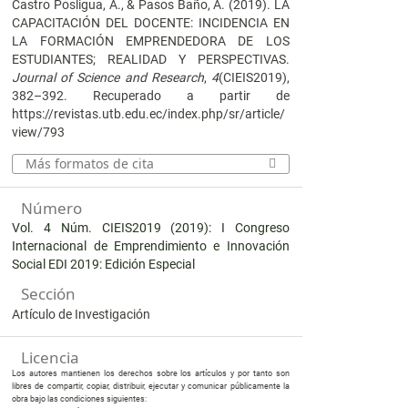
Castro Posligua, A., & Pasos Baño, A. (2019). LA
CAPACITACIÓN DEL DOCENTE: INCIDENCIA EN
LA FORMACIÓN EMPRENDEDORA DE LOS
ESTUDIANTES; REALIDAD Y PERSPECTIVAS.
Journal of Science and Research
,
4
(CIEIS2019),
382–392. Recuperado a partir de
https://revistas.utb.edu.ec/index.php/sr/article/
view/793
Más formatos de cita
Número
Vol. 4 Núm. CIEIS2019 (2019): I Congreso
Internacional de Emprendimiento e Innovación
Social EDI 2019: Edición Especial
Sección
Artículo de Investigación
Licencia
Los autores mantienen los derechos sobre los artículos y por tanto son
libres de compartir, copiar, distribuir, ejecutar y comunicar públicamente la
obra bajo las condiciones siguientes: