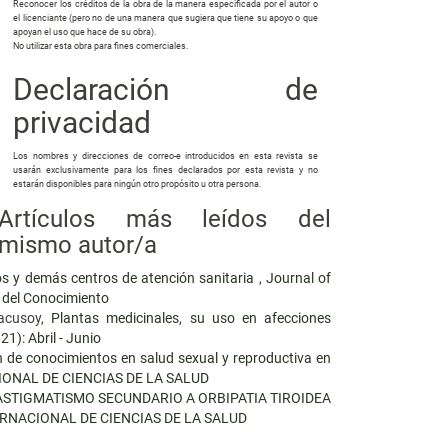
Reconocer los créditos de la obra de la manera especificada por el autor o
el licenciante (pero no de una manera que sugiera que tiene su apoyo o que
apoyan el uso que hace de su obra).
No utilizar esta obra para fines comerciales.
Declaración de
privacidad
Los nombres y direcciones de correo-e introducidos en esta revista se
usarán exclusivamente para los fines declarados por esta revista y no
estarán disponibles para ningún otro propósito u otra persona.
Artículos más leídos del
mismo autor/a
ios y demás centros de atención sanitaria
,
Journal of
n del Conocimiento
Bacusoy,
Plantas medicinales, su uso en afecciones
1): Abril - Junio
n de conocimientos en salud sexual y reproductiva en
NACIONAL DE CIENCIAS DE LA SALUD
ASTIGMATISMO SECUNDARIO A ORBIPATIA TIROIDEA
INTERNACIONAL DE CIENCIAS DE LA SALUD