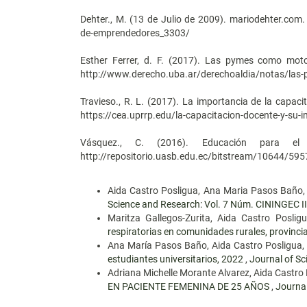
Dehter., M. (13 de Julio de 2009). mariodehter.com
de-emprendedores_3303/
Esther Ferrer, d. F. (2017). Las pymes como moto
http://www.derecho.uba.ar/derechoaldia/notas/las-
Travieso., R. L. (2017). La importancia de la capaci
https://cea.uprrp.edu/la-capacitacion-docente-y-su-i
Vásquez., C. (2016). Educación para el 
http://repositorio.uasb.edu.ec/bitstream/10644/59
Aida Castro Posligua, Ana Maria Pasos Baño
Science and Research: Vol. 7 Núm. CININGEC II 
Maritza Gallegos-Zurita, Aida Castro Posl
respiratorias en comunidades rurales, provinc
Ana María Pasos Baño, Aida Castro Posligua,
estudiantes universitarios, 2022
,
Journal of S
Adriana Michelle Morante Alvarez, Aida Castr
EN PACIENTE FEMENINA DE 25 AÑOS
,
Journa