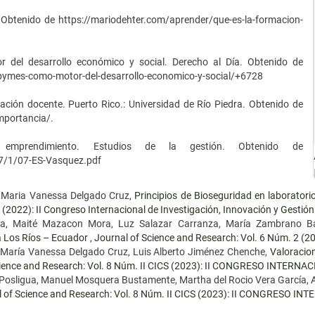
. Obtenido de https://mariodehter.com/aprender/que-es-la-formacion-
r del desarrollo económico y social. Derecho al Día. Obtenido de
pymes-como-motor-del-desarrollo-economico-y-social/+6728
tación docente. Puerto Rico.: Universidad de Río Piedra. Obtenido de
mportancia/.
emprendimiento. Estudios de la gestión. Obtenido de
57/1/07-ES-Vasquez.pdf
, Maria Vanessa Delgado Cruz,
Principios de Bioseguridad en laborator
(2022): II Congreso Internacional de Investigación, Innovación y Gestió
igua, Maité Mazacon Mora, Luz Salazar Carranza, María Zambrano 
ia Los Ríos – Ecuador
,
Journal of Science and Research: Vol. 6 Núm. 2 (202
 María Vanessa Delgado Cruz, Luis Alberto Jiménez Chenche,
Valoracio
cience and Research: Vol. 8 Núm. II CICS (2023): II CONGRESO INTER
o Posligua, Manuel Mosquera Bustamente, Martha del Rocio Vera García,
l of Science and Research: Vol. 8 Núm. II CICS (2023): II CONGRESO 