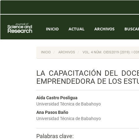
Navegación
principal
Contenido
principal
Barra
INICIO
ACTUAL
ARCHIVOS
BUSCA
lateral
INICIO
ARCHIVOS
VOL. 4 NÚM. CIEIS2019 (2019): I
LA CAPACITACIÓN DEL DOC
EMPRENDEDORA DE LOS ESTU
Aida Castro Posligua
Universidad Técnica de Babahoyo
Ana Pasos Baño
Universidad Técnica de Babahoyo
Palabras clave: