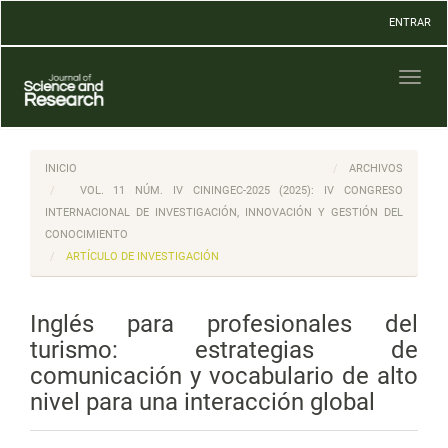
Navegación
ENTRAR
principal
Contenido
principal
Toggl
Barra
naviga
lateral
INICIO
ARCHIVOS
VOL. 11 NÚM. IV CININGEC-2025 (2025): IV CONGRESO
INTERNACIONAL DE INVESTIGACIÓN, INNOVACIÓN Y GESTIÓN DEL
CONOCIMIENTO
ARTÍCULO DE INVESTIGACIÓN
Inglés para profesionales del
turismo: estrategias de
comunicación y vocabulario de alto
nivel para una interacción global