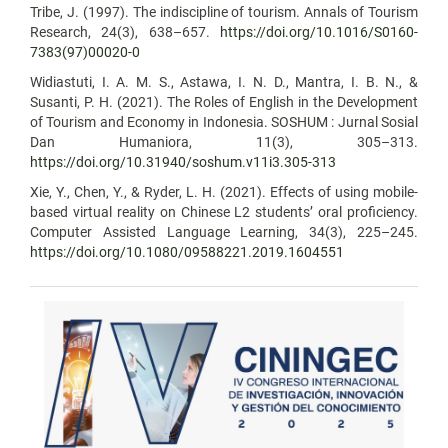
Tribe, J. (1997). The indiscipline of tourism. Annals of Tourism
Research, 24(3), 638–657.
https://doi.org/10.1016/S0160-
7383(97)00020-0
Widiastuti, I. A. M. S., Astawa, I. N. D., Mantra, I. B. N., &
Susanti, P. H. (2021). The Roles of English in the Development
of Tourism and Economy in Indonesia. SOSHUM : Jurnal Sosial
Dan Humaniora, 11(3), 305–313.
https://doi.org/10.31940/soshum.v11i3.305-313
Xie, Y., Chen, Y., & Ryder, L. H. (2021). Effects of using mobile-
based virtual reality on Chinese L2 students’ oral proficiency.
Computer Assisted Language Learning, 34(3), 225–245.
https://doi.org/10.1080/09588221.2019.1604551