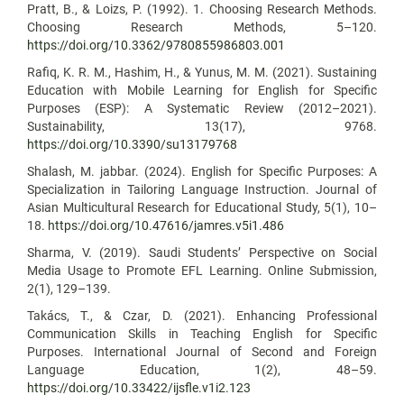
Pratt, B., & Loizs, P. (1992). 1. Choosing Research Methods.
Choosing Research Methods, 5–120.
https://doi.org/10.3362/9780855986803.001
Rafiq, K. R. M., Hashim, H., & Yunus, M. M. (2021). Sustaining
Education with Mobile Learning for English for Specific
Purposes (ESP): A Systematic Review (2012–2021).
Sustainability, 13(17), 9768.
https://doi.org/10.3390/su13179768
Shalash, M. jabbar. (2024). English for Specific Purposes: A
Specialization in Tailoring Language Instruction. Journal of
Asian Multicultural Research for Educational Study, 5(1), 10–
18.
https://doi.org/10.47616/jamres.v5i1.486
Sharma, V. (2019). Saudi Students’ Perspective on Social
Media Usage to Promote EFL Learning. Online Submission,
2(1), 129–139.
Takács, T., & Czar, D. (2021). Enhancing Professional
Communication Skills in Teaching English for Specific
Purposes. International Journal of Second and Foreign
Language Education, 1(2), 48–59.
https://doi.org/10.33422/ijsfle.v1i2.123