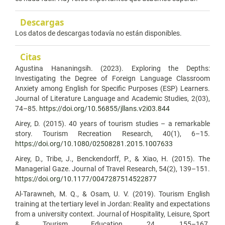
Descargas
Los datos de descargas todavía no están disponibles.
Citas
Agustina Hananingsih. (2023). Exploring the Depths:
Investigating the Degree of Foreign Language Classroom
Anxiety among English for Specific Purposes (ESP) Learners.
Journal of Literature Language and Academic Studies, 2(03),
74–85.
https://doi.org/10.56855/jllans.v2i03.844
Airey, D. (2015). 40 years of tourism studies – a remarkable
story. Tourism Recreation Research, 40(1), 6–15.
https://doi.org/10.1080/02508281.2015.1007633
Airey, D., Tribe, J., Benckendorff, P., & Xiao, H. (2015). The
Managerial Gaze. Journal of Travel Research, 54(2), 139–151.
https://doi.org/10.1177/0047287514522877
Al-Tarawneh, M. Q., & Osam, U. V. (2019). Tourism English
training at the tertiary level in Jordan: Reality and expectations
from a university context. Journal of Hospitality, Leisure, Sport
& Tourism Education, 24, 155–167.