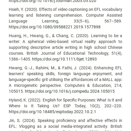
https://doi.org/10.1016/j.tourman.2005.05.020
Hsieh, Y. (2020). Effects of video captioning on EFL vocabulary
learning and listening comprehension. Computer Assisted
Language Learning, 33(5–6), 567–589.
https://doi.org/10.1080/09588221.2019.1577898
Huang, H., Hwang, G., & Chang, C. (2020). Learning to be a
writer: A spherical video‐based virtual reality approach to
supporting descriptive article writing in high school Chinese
courses. British Journal of Educational Technology, 51(4),
1386–1405.
https://doi.org/10.1111/bjet.12893
Hwang, G.-J., Rahimi, M., & Fathi, J. (2024). Enhancing EFL
learners’ speaking skills, foreign language enjoyment, and
language-specific grit utilising the affordances of a MALL app:
A microgenetic perspective. Computers & Education, 214,
105015.
https://doi.org/10.1016/j.compedu.2024.105015
Hyland, K. (2022). English for Specific Purposes: What Is It and
Where Is It Taking Us? ESP Today, 10(2), 202–220.
https://doi.org/10.18485/esptoday.2022.10.2.1
Jin, S. (2024). Speaking proficiency and affective effects in
EFL: Vlogging as a social media‐integrated activity. British