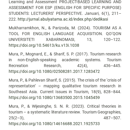
Learning and Assessment PROJECT-BASED LEARNING AND
ASSESSMENT FOR ESP (ENGLISH FOR SPECIFIC PURPOSE)
STUDENTS: LECTURERS’ PERSPECTIVE. Januari, 6(1), 211–
222.
http://jurnal.abulyatama.ac.id/index.php/dedikasi
Mukharramkhon, N., & Pаrizodа, M. (2024). TOURISM AS A
TOOL FOR ENGLISH LANGUAGE ACQUISITION. QO‘QON
UNIVERSITETI XABARNOMASI, 13, 120–122.
https://doi.org/10.54613/ku.v13i.1038
Mura, P., Mognard, E., & Sharif, S. P. (2017). Tourism research
in non-English-speaking academic systems. Tourism
Recreation Research, 42(4), 436–445.
https://doi.org/10.1080/02508281.2017.1283472
Mura, P., & Pahlevan Sharif, S. (2015). The crisis of the ‘crisis of
representation’ – mapping qualitative tourism research in
Southeast Asia. Current Issues in Tourism, 18(9), 828–844.
https://doi.org/10.1080/13683500.2015.1045459
Mura, P., & Wijesinghe, S. N. R. (2023). Critical theories in
tourism – a systematic literature review. Tourism Geographies,
25(2–3), 487–507.
https://doi.org/10.1080/14616688.2021.1925733