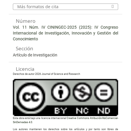
Más formatos de cita
Número
Vol. 11 Núm. IV CININGEC-2025 (2025): IV Congreso
Internacional de Investigación, Innovación y Gestión del
Conocimiento
Sección
Artículo de Investigación
Licencia
Derechos de autor 2026 Journal of Science and Research
Esta obra está bajo una licencia internacional
Creative Commons Atribución-NoComercial-
SinDerivadas 4.0
.
Los autores mantienen los derechos sobre los artículos y por tanto son libres de