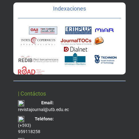
Indexaciones
| Contáctos
Email:
revistajournal@utb.edu.ec
Teléfono:
(+593)
959118258