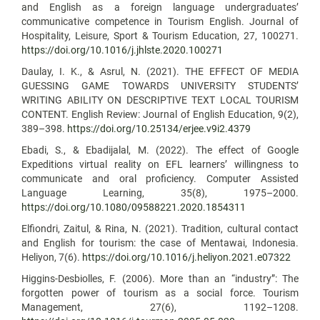
and English as a foreign language undergraduates’
communicative competence in Tourism English. Journal of
Hospitality, Leisure, Sport & Tourism Education, 27, 100271.
https://doi.org/10.1016/j.jhlste.2020.100271
Daulay, I. K., & Asrul, N. (2021). THE EFFECT OF MEDIA
GUESSING GAME TOWARDS UNIVERSITY STUDENTS’
WRITING ABILITY ON DESCRIPTIVE TEXT LOCAL TOURISM
CONTENT. English Review: Journal of English Education, 9(2),
389–398.
https://doi.org/10.25134/erjee.v9i2.4379
Ebadi, S., & Ebadijalal, M. (2022). The effect of Google
Expeditions virtual reality on EFL learners’ willingness to
communicate and oral proficiency. Computer Assisted
Language Learning, 35(8), 1975–2000.
https://doi.org/10.1080/09588221.2020.1854311
Elfiondri, Zaitul, & Rina, N. (2021). Tradition, cultural contact
and English for tourism: the case of Mentawai, Indonesia.
Heliyon, 7(6).
https://doi.org/10.1016/j.heliyon.2021.e07322
Higgins-Desbiolles, F. (2006). More than an “industry”: The
forgotten power of tourism as a social force. Tourism
Management, 27(6), 1192–1208.