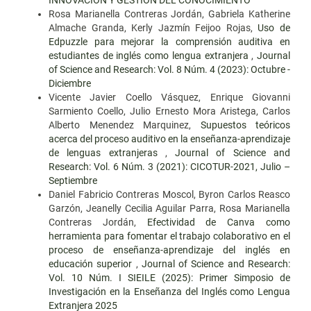
INNOVACIÓN Y GESTIÓN DEL CONOCIMIENTO
Rosa Marianella Contreras Jordán, Gabriela Katherine
Almache Granda, Kerly Jazmín Feijoo Rojas,
Uso de
Edpuzzle para mejorar la comprensión auditiva en
estudiantes de inglés como lengua extranjera
,
Journal
of Science and Research: Vol. 8 Núm. 4 (2023): Octubre -
Diciembre
Vicente Javier Coello Vásquez, Enrique Giovanni
Sarmiento Coello, Julio Ernesto Mora Aristega, Carlos
Alberto Menendez Marquinez,
Supuestos teóricos
acerca del proceso auditivo en la enseñanza-aprendizaje
de lenguas extranjeras
,
Journal of Science and
Research: Vol. 6 Núm. 3 (2021): CICOTUR-2021, Julio –
Septiembre
Daniel Fabricio Contreras Moscol, Byron Carlos Reasco
Garzón, Jeanelly Cecilia Aguilar Parra, Rosa Marianella
Contreras Jordán,
Efectividad de Canva como
herramienta para fomentar el trabajo colaborativo en el
proceso de enseñanza-aprendizaje del inglés en
educación superior
,
Journal of Science and Research:
Vol. 10 Núm. I SIEILE (2025): Primer Simposio de
Investigación en la Enseñanza del Inglés como Lengua
Extranjera 2025