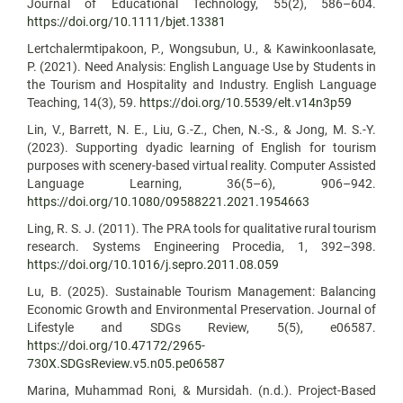
Journal of Educational Technology, 55(2), 586–604.
https://doi.org/10.1111/bjet.13381
Lertchalermtipakoon, P., Wongsubun, U., & Kawinkoonlasate,
P. (2021). Need Analysis: English Language Use by Students in
the Tourism and Hospitality and Industry. English Language
Teaching, 14(3), 59.
https://doi.org/10.5539/elt.v14n3p59
Lin, V., Barrett, N. E., Liu, G.-Z., Chen, N.-S., & Jong, M. S.-Y.
(2023). Supporting dyadic learning of English for tourism
purposes with scenery-based virtual reality. Computer Assisted
Language Learning, 36(5–6), 906–942.
https://doi.org/10.1080/09588221.2021.1954663
Ling, R. S. J. (2011). The PRA tools for qualitative rural tourism
research. Systems Engineering Procedia, 1, 392–398.
https://doi.org/10.1016/j.sepro.2011.08.059
Lu, B. (2025). Sustainable Tourism Management: Balancing
Economic Growth and Environmental Preservation. Journal of
Lifestyle and SDGs Review, 5(5), e06587.
https://doi.org/10.47172/2965-
730X.SDGsReview.v5.n05.pe06587
Marina, Muhammad Roni, & Mursidah. (n.d.). Project-Based