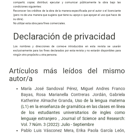
compartir, copiar, distribuir, ejecutar y comunicar públicamente la obra bajo las
condiciones siguientes:
Reconocer los créditos de la obra de la manera especificada por el autor o el licenciante
(pero no de una manera que sugiera que tiene su apoyo o que apoyan el uso que hace de
su obra).
No utilizar esta obra para fines comerciales.
Declaración de privacidad
Los nombres y direcciones de correo-e introducidos en esta revista se usarán
exclusivamente para los fines declarados por esta revista y no estarán disponibles para
ningún otro propósito u otra persona.
Artículos más leídos del mismo
autor/a
María José Sandoval Pérez, Miguel Andres Franco
Bayas, Rosa Marianella Contreras Jordán, Gabriela
Katherine Almache Granda,
Uso de la lengua materna
(L1) en la enseñanza de gramática en las clases en línea
de los estudiantes universitarios de ingles como
lenguaje extranjero
,
Journal of Science and Research:
Vol. 7 Núm. 3 (2022): Julio - Septiembre
Pablo Luis Vásconez Mera, Erika Paola García León,