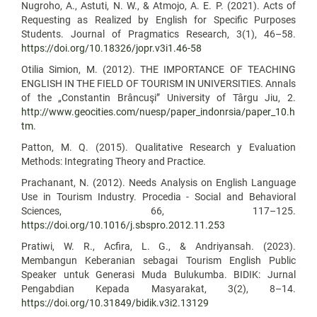
Nugroho, A., Astuti, N. W., & Atmojo, A. E. P. (2021). Acts of
Requesting as Realized by English for Specific Purposes
Students. Journal of Pragmatics Research, 3(1), 46–58.
https://doi.org/10.18326/jopr.v3i1.46-58
Otilia Simion, M. (2012). THE IMPORTANCE OF TEACHING
ENGLISH IN THE FIELD OF TOURISM IN UNIVERSITIES. Annals
of the „Constantin Brâncuşi” University of Târgu Jiu, 2.
http://www.geocities.com/nuesp/paper_indonrsia/paper_10.h
tm
.
Patton, M. Q. (2015). Qualitative Research y Evaluation
Methods: Integrating Theory and Practice.
Prachanant, N. (2012). Needs Analysis on English Language
Use in Tourism Industry. Procedia - Social and Behavioral
Sciences, 66, 117–125.
https://doi.org/10.1016/j.sbspro.2012.11.253
Pratiwi, W. R., Acfira, L. G., & Andriyansah. (2023).
Membangun Keberanian sebagai Tourism English Public
Speaker untuk Generasi Muda Bulukumba. BIDIK: Jurnal
Pengabdian Kepada Masyarakat, 3(2), 8–14.
https://doi.org/10.31849/bidik.v3i2.13129