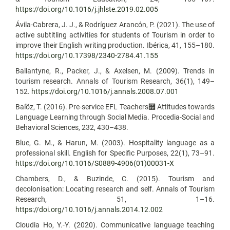
https://doi.org/10.1016/j.jhlste.2019.02.005
Ávila-Cabrera, J. J., & Rodríguez Arancón, P. (2021). The use of
active subtitling activities for students of Tourism in order to
improve their English writing production. Ibérica, 41, 155–180.
https://doi.org/10.17398/2340-2784.41.155
Ballantyne, R., Packer, J., & Axelsen, M. (2009). Trends in
tourism research. Annals of Tourism Research, 36(1), 149–
152.
https://doi.org/10.1016/j.annals.2008.07.001
Baſöz, T. (2016). Pre-service EFL Teachers⿿ Attitudes towards
Language Learning through Social Media. Procedia-Social and
Behavioral Sciences, 232, 430–438.
Blue, G. M., & Harun, M. (2003). Hospitality language as a
professional skill. English for Specific Purposes, 22(1), 73–91.
https://doi.org/10.1016/S0889-4906(01)00031-X
Chambers, D., & Buzinde, C. (2015). Tourism and
decolonisation: Locating research and self. Annals of Tourism
Research, 51, 1–16.
https://doi.org/10.1016/j.annals.2014.12.002
Cloudia Ho, Y.-Y. (2020). Communicative language teaching