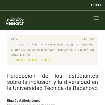
Navegación
ENTRAR
principal
Contenido
principal
Toggl
Barra
naviga
lateral
INICIO
ARCHIVOS
VOL. 11 NÚM. IV CININGEC-2025 (2025): IV CONGRESO
INTERNACIONAL DE INVESTIGACIÓN, INNOVACIÓN Y GESTIÓN DEL
CONOCIMIENTO
ARTÍCULO DE INVESTIGACIÓN
Percepción de los estudiantes
sobre la inclusión y la diversidad en
la Universidad Técnica de Babahoyo
Rina Castañeda Junco