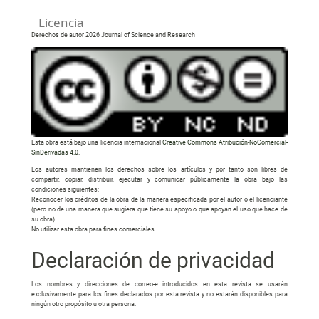
Licencia
Derechos de autor 2026 Journal of Science and Research
Esta obra está bajo una licencia internacional
Creative Commons Atribución-NoComercial-
SinDerivadas 4.0
.
Los autores mantienen los derechos sobre los artículos y por tanto son libres de
compartir, copiar, distribuir, ejecutar y comunicar públicamente la obra bajo las
condiciones siguientes:
Reconocer los créditos de la obra de la manera especificada por el autor o el licenciante
(pero no de una manera que sugiera que tiene su apoyo o que apoyan el uso que hace de
su obra).
No utilizar esta obra para fines comerciales.
Declaración de privacidad
Los nombres y direcciones de correo-e introducidos en esta revista se usarán
exclusivamente para los fines declarados por esta revista y no estarán disponibles para
ningún otro propósito u otra persona.