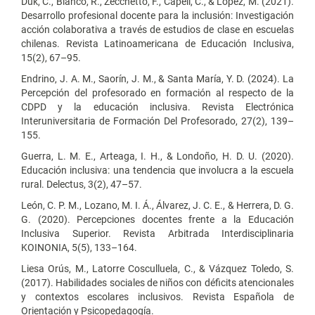
Duk, C., Blanco, R., Zecchetto, F., Capell, C., & López, M. (2021).
Desarrollo profesional docente para la inclusión: Investigación
acción colaborativa a través de estudios de clase en escuelas
chilenas. Revista Latinoamericana de Educación Inclusiva,
15(2), 67–95.
Endrino, J. A. M., Saorín, J. M., & Santa María, Y. D. (2024). La
Percepción del profesorado en formación al respecto de la
CDPD y la educación inclusiva. Revista Electrónica
Interuniversitaria de Formación Del Profesorado, 27(2), 139–
155.
Guerra, L. M. E., Arteaga, I. H., & Londoño, H. D. U. (2020).
Educación inclusiva: una tendencia que involucra a la escuela
rural. Delectus, 3(2), 47–57.
León, C. P. M., Lozano, M. I. Á., Álvarez, J. C. E., & Herrera, D. G.
G. (2020). Percepciones docentes frente a la Educación
Inclusiva Superior. Revista Arbitrada Interdisciplinaria
KOINONIA, 5(5), 133–164.
Liesa Orús, M., Latorre Cosculluela, C., & Vázquez Toledo, S.
(2017). Habilidades sociales de niños con déficits atencionales
y contextos escolares inclusivos. Revista Española de
Orientación y Psicopedagogía.