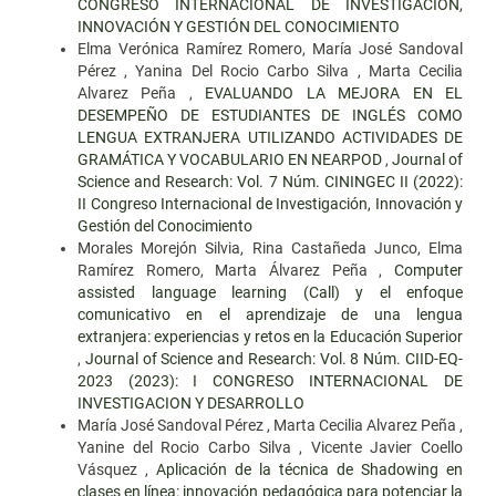
CONGRESO INTERNACIONAL DE INVESTIGACIÓN,
INNOVACIÓN Y GESTIÓN DEL CONOCIMIENTO
Elma Verónica Ramírez Romero, María José Sandoval
Pérez , Yanina Del Rocio Carbo Silva , Marta Cecilia
Alvarez Peña ,
EVALUANDO LA MEJORA EN EL
DESEMPEÑO DE ESTUDIANTES DE INGLÉS COMO
LENGUA EXTRANJERA UTILIZANDO ACTIVIDADES DE
GRAMÁTICA Y VOCABULARIO EN NEARPOD
,
Journal of
Science and Research: Vol. 7 Núm. CININGEC II (2022):
II Congreso Internacional de Investigación, Innovación y
Gestión del Conocimiento
Morales Morejón Silvia, Rina Castañeda Junco, Elma
Ramírez Romero, Marta Álvarez Peña ,
Computer
assisted language learning (Call) y el enfoque
comunicativo en el aprendizaje de una lengua
extranjera: experiencias y retos en la Educación Superior
,
Journal of Science and Research: Vol. 8 Núm. CIID-EQ-
2023 (2023): I CONGRESO INTERNACIONAL DE
INVESTIGACION Y DESARROLLO
María José Sandoval Pérez , Marta Cecilia Alvarez Peña ,
Yanine del Rocio Carbo Silva , Vicente Javier Coello
Vásquez ,
Aplicación de la técnica de Shadowing en
clases en línea: innovación pedagógica para potenciar la