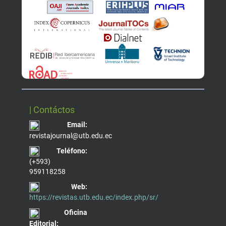
| Contáctos
Email:
revistajournal@utb.edu.ec
Teléfono:
(+593)
959118258
Web:
https://revistas.utb.edu.ec/index.php/sr/
Oficina
Editorial: