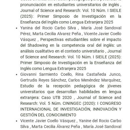
pronunciación en estudiantes universitarios de inglés
,
Journal of Science and Research: Vol. 10 Núm. I SIEILE
(2025): Primer Simposio de Investigación en la
Enseñanza del Inglés como Lengua Extranjera 2025
Yanina del Rocio Carbo Silva , María José Sandoval
Pérez, Marta Cecilia Alvarez Peña , Vicente Javier Coello
Vásquez ,
Perspectivas estudiantiles sobre el impacto
del Shadowing en la competencia oral del inglés: un
análisis cualitativo en el contexto universitario
,
Journal
of Science and Research: Vol. 10 Núm. I SIEILE (2025):
Primer Simposio de Investigación en la Enseñanza del
Inglés como Lengua Extranjera 2025
Giovanni Sarmiento Coello, Rina Castañeda Junco,
Gertrudis Reyes Sánchez, Carlos Menéndez Marquínez,
Estudio de la recepción pedagógica de jóvenes
universitarios que desarrollan habilidades en lengua
extranjera: Caso UTB 2020
,
Journal of Science and
Research: Vol. 5 Núm. CININGEC (2020): I CONGRESO
INTERNACIONAL DE INVESTIGACIÓN, INNOVACIÓN Y
GESTIÓN DEL CONOCIMIENTO
Vicente Javier Coello Vásquez , Yanine del Rocio Carbo
Silva , Marta Cecilia Álvarez Peña , María José Sandoval