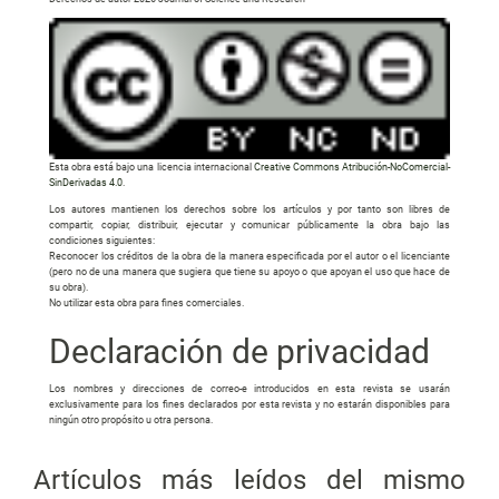
Esta obra está bajo una licencia internacional
Creative Commons Atribución-NoComercial-
SinDerivadas 4.0
.
Los autores mantienen los derechos sobre los artículos y por tanto son libres de
compartir, copiar, distribuir, ejecutar y comunicar públicamente la obra bajo las
condiciones siguientes:
Reconocer los créditos de la obra de la manera especificada por el autor o el licenciante
(pero no de una manera que sugiera que tiene su apoyo o que apoyan el uso que hace de
su obra).
No utilizar esta obra para fines comerciales.
Declaración de privacidad
Los nombres y direcciones de correo-e introducidos en esta revista se usarán
exclusivamente para los fines declarados por esta revista y no estarán disponibles para
ningún otro propósito u otra persona.
Artículos más leídos del mismo