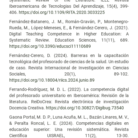
Iberoamericana de Tecnologias Del Aprendizaje, 15(4), 399-
406.
https://doi.org/10.1109/RITA.2020.3033225
Fernández-Batanero, J. M., Román-Graván, P., Montenegro-
Rueda, M., López-Meneses, E., & Fernández-Cerero, J. (2021).
Digital Teaching Competence in Higher Education: A
Systematic Review. Education Sciences, 11(11), 689.
https://doi.org/10.3390/educsci11110689
Fernández-Cerero, D. (2024). Barreras en la capacitación
tecnológica del profesorado de ciencias de la salud. Un estudio
de caso. Revista Internacional de Investigación en Ciencias
Sociales, 20(1), 89-102.
https://doi.org/10.18004/riics.2024.junio.89
Ferrando-Rodríguez, M. D. L. (2022). La competencia digital
del profesorado universitario en Iberoamérica: Revisión de la
literatura. ReiDoCrea: Revista electrónica de investigación
Docencia Creativa.
https://doi.org/10.30827/Digibug.73540
Gaona Portal, M. D. P., Luna Acuña, M. L., Bazán Linares, M. V.,
& Peralta Roncal, L. E. (2024). Competencias digitales en
educación superior: Una revisión sistemática. Revista
Científica UISRAEL, 11(2), 13-30.