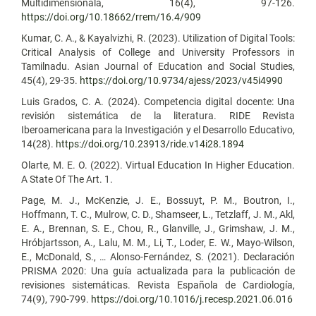
Multidimensionala, 16(4), 97-126.
https://doi.org/10.18662/rrem/16.4/909
Kumar, C. A., & Kayalvizhi, R. (2023). Utilization of Digital Tools:
Critical Analysis of College and University Professors in
Tamilnadu. Asian Journal of Education and Social Studies,
45(4), 29-35.
https://doi.org/10.9734/ajess/2023/v45i4990
Luis Grados, C. A. (2024). Competencia digital docente: Una
revisión sistemática de la literatura. RIDE Revista
Iberoamericana para la Investigación y el Desarrollo Educativo,
14(28).
https://doi.org/10.23913/ride.v14i28.1894
Olarte, M. E. O. (2022). Virtual Education In Higher Education.
A State Of The Art. 1.
Page, M. J., McKenzie, J. E., Bossuyt, P. M., Boutron, I.,
Hoffmann, T. C., Mulrow, C. D., Shamseer, L., Tetzlaff, J. M., Akl,
E. A., Brennan, S. E., Chou, R., Glanville, J., Grimshaw, J. M.,
Hróbjartsson, A., Lalu, M. M., Li, T., Loder, E. W., Mayo-Wilson,
E., McDonald, S., … Alonso-Fernández, S. (2021). Declaración
PRISMA 2020: Una guía actualizada para la publicación de
revisiones sistemáticas. Revista Española de Cardiología,
74(9), 790-799.
https://doi.org/10.1016/j.recesp.2021.06.016