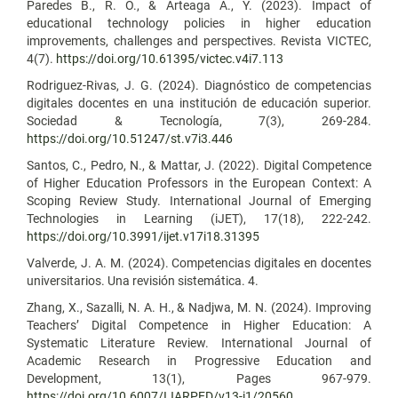
Paredes B., R. O., & Arteaga A., Y. (2023). Impact of
educational technology policies in higher education
improvements, challenges and perspectives. Revista VICTEC,
4(7).
https://doi.org/10.61395/victec.v4i7.113
Rodriguez-Rivas, J. G. (2024). Diagnóstico de competencias
digitales docentes en una institución de educación superior.
Sociedad & Tecnología, 7(3), 269-284.
https://doi.org/10.51247/st.v7i3.446
Santos, C., Pedro, N., & Mattar, J. (2022). Digital Competence
of Higher Education Professors in the European Context: A
Scoping Review Study. International Journal of Emerging
Technologies in Learning (iJET), 17(18), 222-242.
https://doi.org/10.3991/ijet.v17i18.31395
Valverde, J. A. M. (2024). Competencias digitales en docentes
universitarios. Una revisión sistemática. 4.
Zhang, X., Sazalli, N. A. H., & Nadjwa, M. N. (2024). Improving
Teachers’ Digital Competence in Higher Education: A
Systematic Literature Review. International Journal of
Academic Research in Progressive Education and
Development, 13(1), Pages 967-979.
https://doi.org/10.6007/IJARPED/v13-i1/20560