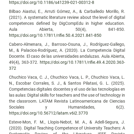
https://doi.org/10.1186/s41239-021-00312-8
Bilbao Aiastui, E., Arruti Gómez, A., & Carballedo Morillo, R.
(2021). A systematic literature review about the level of digital
competences defined by DigCompEdu in higher education.
Aula Abierta, 50(4), 841-850.
https://doi.org/10.17811/rifie.50.4.2021.841-850
Cabero-Almenara, J., Barroso-Osuna, J., Rodríguez-Gallego,
M., & Palacios-Rodríguez, A. (2020). La Competencia Digital
Docente. El caso de las universidades andaluzas. Aula Abierta,
49(4), 363-372.
https://doi.org/10.17811/rifie.49.4.2020.363-
372
Chuchico Vaca, C. J., Chuchico Vaca, L. P., Chuchico Vaca, L.
N., Escobar Corrales, S. J., & Santos Pilataxi, G. L. (2025).
Competencias digitales docentes y el uso de las tecnologías en
las aulas: Digital skills for teachers and the use of technology in
the classroom. LATAM Revista Latinoamericana de Ciencias
Sociales y Humanidades, 6(2).
https://doi.org/10.56712/latam.v6i2.3770
Esteve-Mon, F. M., Llopis-Nebot, M. A., & Adell-Segura, J.
(2020). Digital Teaching Competence of University Teachers: A
Systematic Review of the Literature. IEEE Revista