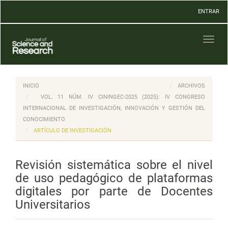
Navegación
ENTRAR
principal
Contenido
principal
Toggl
Barra
naviga
lateral
INICIO
ARCHIVOS
VOL. 11 NÚM. IV CININGEC-2025 (2025): IV CONGRESO
INTERNACIONAL DE INVESTIGACIÓN, INNOVACIÓN Y GESTIÓN DEL
CONOCIMIENTO
ARTÍCULO DE INVESTIGACIÓN
Revisión sistemática sobre el nivel
de uso pedagógico de plataformas
digitales por parte de Docentes
Universitarios