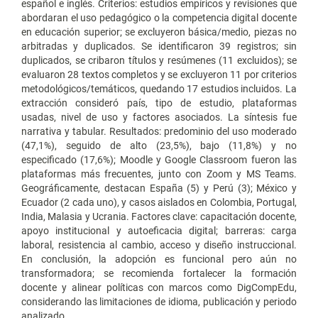
español e inglés. Criterios: estudios empíricos y revisiones que
abordaran el uso pedagógico o la competencia digital docente
en educación superior; se excluyeron básica/medio, piezas no
arbitradas y duplicados. Se identificaron 39 registros; sin
duplicados, se cribaron títulos y resúmenes (11 excluidos); se
evaluaron 28 textos completos y se excluyeron 11 por criterios
metodológicos/temáticos, quedando 17 estudios incluidos. La
extracción consideró país, tipo de estudio, plataformas
usadas, nivel de uso y factores asociados. La síntesis fue
narrativa y tabular. Resultados: predominio del uso moderado
(47,1%), seguido de alto (23,5%), bajo (11,8%) y no
especificado (17,6%); Moodle y Google Classroom fueron las
plataformas más frecuentes, junto con Zoom y MS Teams.
Geográficamente, destacan España (5) y Perú (3); México y
Ecuador (2 cada uno), y casos aislados en Colombia, Portugal,
India, Malasia y Ucrania. Factores clave: capacitación docente,
apoyo institucional y autoeficacia digital; barreras: carga
laboral, resistencia al cambio, acceso y diseño instruccional.
En conclusión, la adopción es funcional pero aún no
transformadora; se recomienda fortalecer la formación
docente y alinear políticas con marcos como DigCompEdu,
considerando las limitaciones de idioma, publicación y periodo
analizado.