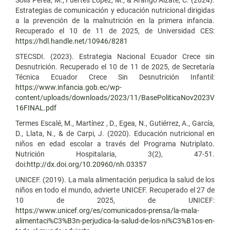
Estrategias de comunicación y educación nutricional dirigidas
a la prevención de la malnutrición en la primera infancia.
Recuperado el 10 de 11 de 2025, de Universidad CES:
https://hdl.handle.net/10946/8281
STECSDI. (2023). Estrategia Nacional Ecuador Crece sin
Desnutrición. Recuperado el 10 de 11 de 2025, de Secretaría
Técnica Ecuador Crece Sin Desnutrición Infantil:
https://www.infancia.gob.ec/wp-
content/uploads/downloads/2023/11/BasePoliticaNov2023V
16FINAL.pdf
Termes Escalé, M., Martínez , D., Egea, N., Gutiérrez, A., García,
D., Llata, N., & de Carpi, J. (2020). Educación nutricional en
niños en edad escolar a través del Programa Nutriplato.
Nutrición Hospitalaria, 3(2), 47-51.
doi:
http://dx.doi.org/10.20960/nh.03357
UNICEF. (2019). La mala alimentación perjudica la salud de los
niños en todo el mundo, advierte UNICEF. Recuperado el 27 de
10 de 2025, de UNICEF:
https://www.unicef.org/es/comunicados-prensa/la-mala-
alimentaci%C3%B3n-perjudica-la-salud-de-los-ni%C3%B1os-en-