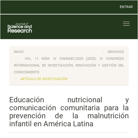
Navegación
ENTRAR
principal
Contenido
principal
Toggl
Barra
naviga
lateral
INICIO
ARCHIVOS
VOL. 11 NÚM. IV CININGEC-2025 (2025): IV CONGRESO
INTERNACIONAL DE INVESTIGACIÓN, INNOVACIÓN Y GESTIÓN DEL
CONOCIMIENTO
ARTÍCULO DE INVESTIGACIÓN
Educación nutricional y
comunicación comunitaria para la
prevención de la malnutrición
infantil en América Latina