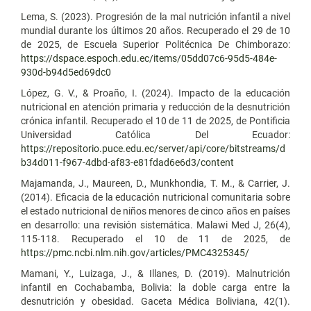
Lema, S. (2023). Progresión de la mal nutrición infantil a nivel
mundial durante los últimos 20 años. Recuperado el 29 de 10
de 2025, de Escuela Superior Politécnica De Chimborazo:
https://dspace.espoch.edu.ec/items/05dd07c6-95d5-484e-
930d-b94d5ed69dc0
López, G. V., & Proaño, I. (2024). Impacto de la educación
nutricional en atención primaria y reducción de la desnutrición
crónica infantil. Recuperado el 10 de 11 de 2025, de Pontificia
Universidad Católica Del Ecuador:
https://repositorio.puce.edu.ec/server/api/core/bitstreams/d
b34d011-f967-4dbd-af83-e81fdad6e6d3/content
Majamanda, J., Maureen, D., Munkhondia, T. M., & Carrier, J.
(2014). Eficacia de la educación nutricional comunitaria sobre
el estado nutricional de niños menores de cinco años en países
en desarrollo: una revisión sistemática. Malawi Med J, 26(4),
115-118. Recuperado el 10 de 11 de 2025, de
https://pmc.ncbi.nlm.nih.gov/articles/PMC4325345/
Mamani, Y., Luizaga, J., & Illanes, D. (2019). Malnutrición
infantil en Cochabamba, Bolivia: la doble carga entre la
desnutrición y obesidad. Gaceta Médica Boliviana, 42(1).