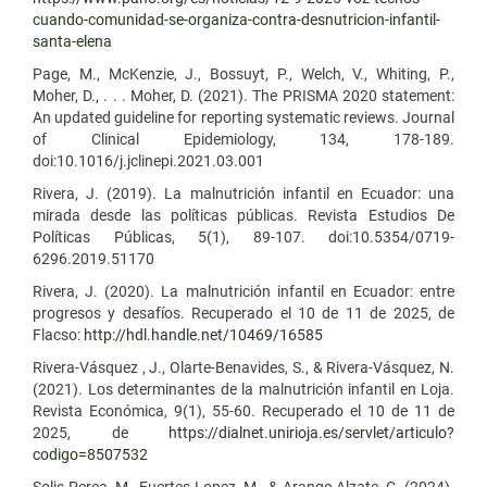
cuando-comunidad-se-organiza-contra-desnutricion-infantil-
santa-elena
Page, M., McKenzie, J., Bossuyt, P., Welch, V., Whiting, P.,
Moher, D., . . . Moher, D. (2021). The PRISMA 2020 statement:
An updated guideline for reporting systematic reviews. Journal
of Clinical Epidemiology, 134, 178-189.
doi:10.1016/j.jclinepi.2021.03.001
Rivera, J. (2019). La malnutrición infantil en Ecuador: una
mirada desde las políticas públicas. Revista Estudios De
Políticas Públicas, 5(1), 89-107. doi:10.5354/0719-
6296.2019.51170
Rivera, J. (2020). La malnutrición infantil en Ecuador: entre
progresos y desafíos. Recuperado el 10 de 11 de 2025, de
Flacso:
http://hdl.handle.net/10469/16585
Rivera-Vásquez , J., Olarte-Benavides, S., & Rivera-Vásquez, N.
(2021). Los determinantes de la malnutrición infantil en Loja.
Revista Económica, 9(1), 55-60. Recuperado el 10 de 11 de
2025, de
https://dialnet.unirioja.es/servlet/articulo?
codigo=8507532
Solis Perea, M., Fuertes Lopez, M., & Arango Alzate, C. (2024).