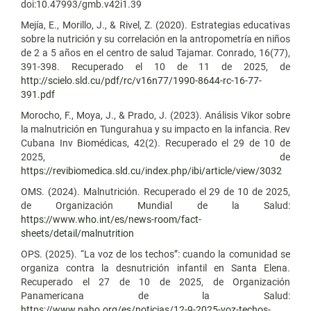
doi:10.47993/gmb.v42i1.39
Mejía, E., Morillo, J., & Rivel, Z. (2020). Estrategias educativas
sobre la nutrición y su correlación en la antropometría en niños
de 2 a 5 años en el centro de salud Tajamar. Conrado, 16(77),
391-398. Recuperado el 10 de 11 de 2025, de
http://scielo.sld.cu/pdf/rc/v16n77/1990-8644-rc-16-77-
391.pdf
Morocho, F., Moya, J., & Prado, J. (2023). Análisis Vikor sobre
la malnutrición en Tungurahua y su impacto en la infancia. Rev
Cubana Inv Biomédicas, 42(2). Recuperado el 29 de 10 de
2025, de
https://revibiomedica.sld.cu/index.php/ibi/article/view/3032
OMS. (2024). Malnutrición. Recuperado el 29 de 10 de 2025,
de Organización Mundial de la Salud:
https://www.who.int/es/news-room/fact-
sheets/detail/malnutrition
OPS. (2025). “La voz de los techos”: cuando la comunidad se
organiza contra la desnutrición infantil en Santa Elena.
Recuperado el 27 de 10 de 2025, de Organización
Panamericana de la Salud:
https://www.paho.org/es/noticias/12-9-2025-voz-techos-