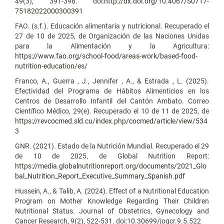
49(3), 391-398. doi:
http://dx.doi.org/10.4067/S0717-
75182022000300391
FAO. (s.f.). Educación alimentaria y nutricional. Recuperado el
27 de 10 de 2025, de Organización de las Naciones Unidas
para la Alimentación y la Agricultura:
https://www.fao.org/school-food/areas-work/based-food-
nutrition-education/es/
Franco, A., Guerra , J., Jennifer , A., & Estrada , L. (2025).
Efectividad del Programa de Hábitos Alimenticios en los
Centros de Desarrollo Infantil del Cantón Ambato. Correo
Científico Médico, 29(e). Recuperado el 10 de 11 de 2025, de
https://revcocmed.sld.cu/index.php/cocmed/article/view/534
3
GNR. (2021). Estado de la Nutrición Mundial. Recuperado el 29
de 10 de 2025, de Global Nutrition Report:
https://media.globalnutritionreport.org/documents/2021_Glo
bal_Nutrition_Report_Executive_Summary_Spanish.pdf
Hussein, A., & Talib, A. (2024). Effect of a Nutritional Education
Program on Mother Knowledge Regarding Their Children
Nutritional Status. Journal of Obstetrics, Gynecology and
Cancer Research, 9(2), 522-531. doi:10.30699/jogcr.9.5.522