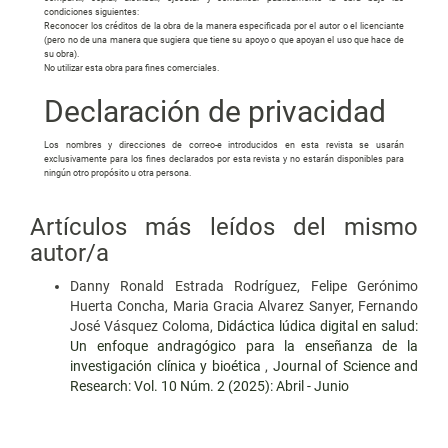
condiciones siguientes:
Reconocer los créditos de la obra de la manera especificada por el autor o el licenciante
(pero no de una manera que sugiera que tiene su apoyo o que apoyan el uso que hace de
su obra).
No utilizar esta obra para fines comerciales.
Declaración de privacidad
Los nombres y direcciones de correo-e introducidos en esta revista se usarán
exclusivamente para los fines declarados por esta revista y no estarán disponibles para
ningún otro propósito u otra persona.
Artículos más leídos del mismo
autor/a
Danny Ronald Estrada Rodríguez, Felipe Gerónimo
Huerta Concha, Maria Gracia Alvarez Sanyer, Fernando
José Vásquez Coloma,
Didáctica lúdica digital en salud:
Un enfoque andragógico para la enseñanza de la
investigación clínica y bioética
,
Journal of Science and
Research: Vol. 10 Núm. 2 (2025): Abril - Junio