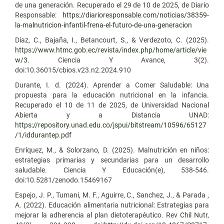
de una generación. Recuperado el 29 de 10 de 2025, de Diario
Responsable:
https://diarioresponsable.com/noticias/38359-
la-malnutricion-infantil-frena-el-futuro-de-una-generacion
Diaz, C., Bajaña, I., Betancourt, S., & Verdezoto, C. (2025).
https://www.htmc.gob.ec/revista/index.php/home/article/vie
w/3
. Ciencia Y Avance, 3(2).
doi:10.36015/cbios.v23.n2.2024.910
Durante, I. d. (2024). Aprender a Comer Saludable: Una
propuesta para la educación nutricional en la infancia.
Recuperado el 10 de 11 de 2025, de Universidad Nacional
Abierta y a Distancia UNAD:
https://repository.unad.edu.co/jspui/bitstream/10596/65127
/1/iddurantep.pdf
Enríquez, M., & Solorzano, D. (2025). Malnutrición en niños:
estrategias primarias y secundarias para un desarrollo
saludable. Ciencia Y Educación(e), 538-546.
doi:10.5281/zenodo.15469167
Espejo, J. P., Tumani, M. F., Aguirre, C., Sanchez, J., & Parada ,
A. (2022). Educación alimentaria nutricional: Estrategias para
mejorar la adherencia al plan dietoterapéutico. Rev Chil Nutr,