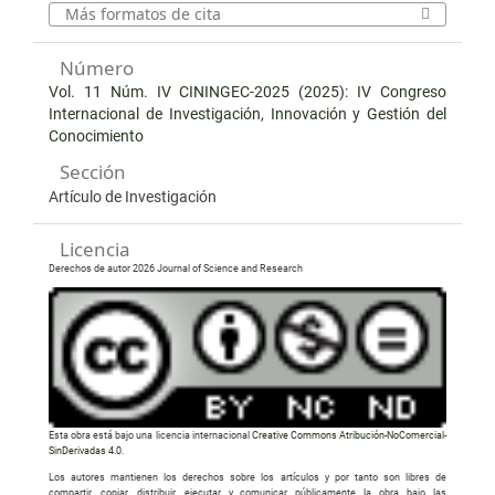
Más formatos de cita
Número
Vol. 11 Núm. IV CININGEC-2025 (2025): IV Congreso
Internacional de Investigación, Innovación y Gestión del
Conocimiento
Sección
Artículo de Investigación
Licencia
Derechos de autor 2026 Journal of Science and Research
Esta obra está bajo una licencia internacional
Creative Commons Atribución-NoComercial-
SinDerivadas 4.0
.
Los autores mantienen los derechos sobre los artículos y por tanto son libres de
compartir, copiar, distribuir, ejecutar y comunicar públicamente la obra bajo las