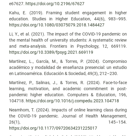
e67627.
https://doi.org/10.2196/67627
Kahu, E. (2019). Framing student engagement in higher
education. Studies in Higher Education, 44(6), 983–995.
https://doi.org/10.1080/03075079.2018.1484427
Li, Y., et al. (2021). The impact of the COVID-19 pandemic on
the mental health of university students: A systematic review
and meta-analysis. Frontiers in Psychology, 12, 669119.
https://doi.org/10.3389/fpsyg.2021.669119
Martínez, L., García, M., & Torres, P. (2024). Compromiso
académico y modalidad de enseñanza presencial: un estudio
en Latinoamérica. Educación & Sociedad, 49(3), 212–230.
Martínez, P., Salinas, J., & Torres, R. (2024). Face-to-face
learning, motivation, and academic commitment in post-
pandemic higher education. Computers & Education, 196,
104718.
https://doi.org/10.1016/j.compedu.2023.104718
Neamhom, T. (2024). Impacts of online learning class during
the COVID-19 pandemic. Journal of Health Management,
26(1), 145–154.
https://doi.org/10.1177/09720634231225017