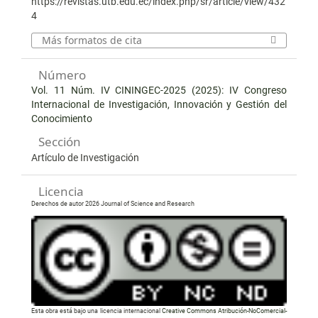
https://revistas.utb.edu.ec/index.php/sr/article/view/432
4
Más formatos de cita
Número
Vol. 11 Núm. IV CININGEC-2025 (2025): IV Congreso
Internacional de Investigación, Innovación y Gestión del
Conocimiento
Sección
Artículo de Investigación
Licencia
Derechos de autor 2026 Journal of Science and Research
Esta obra está bajo una licencia internacional
Creative Commons Atribución-NoComercial-