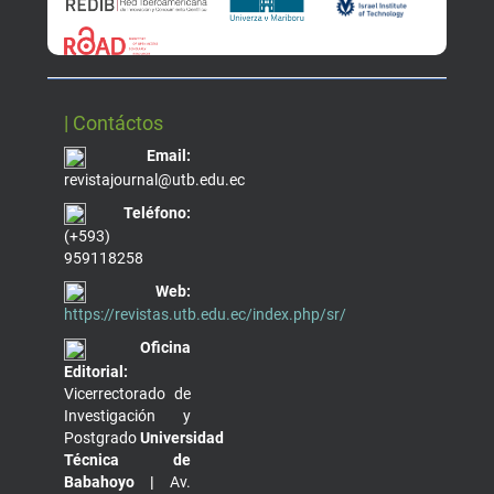
| Contáctos
Email:
revistajournal@utb.edu.ec
Teléfono:
(+593)
959118258
Web:
https://revistas.utb.edu.ec/index.php/sr/
Oficina
Editorial:
Vicerrectorado de
Investigación y
Postgrado
Universidad
Técnica de
Babahoyo |
Av.