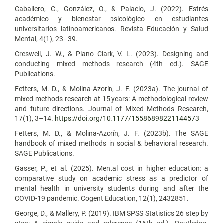
Caballero, C., González, O., & Palacio, J. (2022). Estrés
académico y bienestar psicológico en estudiantes
universitarios latinoamericanos. Revista Educación y Salud
Mental, 4(1), 23–39.
Creswell, J. W., & Plano Clark, V. L. (2023). Designing and
conducting mixed methods research (4th ed.). SAGE
Publications.
Fetters, M. D., & Molina-Azorín, J. F. (2023a). The journal of
mixed methods research at 15 years: A methodological review
and future directions. Journal of Mixed Methods Research,
17(1), 3–14.
https://doi.org/10.1177/15586898221144573
Fetters, M. D., & Molina-Azorín, J. F. (2023b). The SAGE
handbook of mixed methods in social & behavioral research.
SAGE Publications.
Gasser, P., et al. (2025). Mental cost in higher education: a
comparative study on academic stress as a predictor of
mental health in university students during and after the
COVID-19 pandemic. Cogent Education, 12(1), 2432851.
George, D., & Mallery, P. (2019). IBM SPSS Statistics 26 step by
step: A simple guide and reference (16th ed.). Routledge.