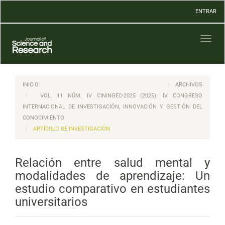
Navegación
ENTRAR
principal
Contenido
principal
Toggl
Barra
naviga
lateral
INICIO
ARCHIVOS
VOL. 11 NÚM. IV CININGEC-2025 (2025): IV CONGRESO
INTERNACIONAL DE INVESTIGACIÓN, INNOVACIÓN Y GESTIÓN DEL
CONOCIMIENTO
ARTÍCULO DE INVESTIGACIÓN
Relación entre salud mental y
modalidades de aprendizaje: Un
estudio comparativo en estudiantes
universitarios