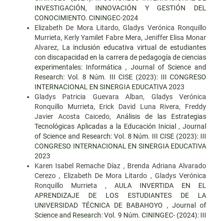
INVESTIGACIÓN, INNOVACIÓN Y GESTIÓN DEL
CONOCIMIENTO. CININGEC-2024
Elizabeth De Mora Litardo, Gladys Verónica Ronquillo
Murrieta, Kerly Yamilet Fabre Mera, Jeniffer Elisa Monar
Alvarez,
La inclusión educativa virtual de estudiantes
con discapacidad en la carrera de pedagogía de ciencias
experimentales: Informática
,
Journal of Science and
Research: Vol. 8 Núm. III CISE (2023): III CONGRESO
INTERNACIONAL EN SINERGIA EDUCATIVA 2023
Gladys Patricia Guevara Alban, Gladys Verónica
Ronquillo Murrieta, Erick David Luna Rivera, Freddy
Javier Acosta Caicedo,
Análisis de las Estrategias
Tecnológicas Aplicadas a la Educación Inicial
,
Journal
of Science and Research: Vol. 8 Núm. III CISE (2023): III
CONGRESO INTERNACIONAL EN SINERGIA EDUCATIVA
2023
Karen Isabel Remache Díaz , Brenda Adriana Alvarado
Cerezo , Elizabeth De Mora Litardo , Gladys Verónica
Ronquillo Murrieta ,
AULA INVERTIDA EN EL
APRENDIZAJE DE LOS ESTUDIANTES DE LA
UNIVERSIDAD TÉCNICA DE BABAHOYO
,
Journal of
Science and Research: Vol. 9 Núm. CININGEC- (2024): III