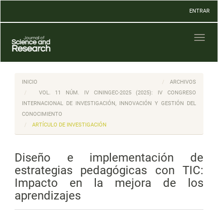
Navegación
ENTRAR
principal
Contenido
principal
Toggl
Barra
naviga
lateral
INICIO
ARCHIVOS
VOL. 11 NÚM. IV CININGEC-2025 (2025): IV CONGRESO
INTERNACIONAL DE INVESTIGACIÓN, INNOVACIÓN Y GESTIÓN DEL
CONOCIMIENTO
ARTÍCULO DE INVESTIGACIÓN
Diseño e implementación de
estrategias pedagógicas con TIC:
Impacto en la mejora de los
aprendizajes