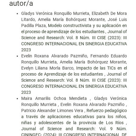
autor/a
Gladys Verónica Ronquillo Murrieta, Elizabeth De Mora
Litardo, Amelia María Bohórquez Morante, José Luis
Padilla Plaza,
Modelo constructivista y su aplicación en
el proceso de aprendizaje de los estudiantes
,
Journal of
Science and Research: Vol. 8 Núm. III CISE (2023): III
CONGRESO INTERNACIONAL EN SINERGIA EDUCATIVA
2023
Evelin Roxana Alvarado Pazmiño, Fernando Eduardo
Ronquillo Murrieta, Amelia María Bohórquez Morante,
Evelyn Liliana Morla Barco,
Impacto de las TICs en el
proceso de Aprendizaje de los estudiantes
,
Journal of
Science and Research: Vol. 8 Núm. III CISE (2023): III
CONGRESO INTERNACIONAL EN SINERGIA EDUCATIVA
2023
Maira Amarilis Ochoa Mendieta , Gladys Verónica
Ronquillo Murrieta , Evelin Roxana Alvarado Pazmiño ,
Patricio Alexander Limones Vera ,
Refuerzo pedagógico
a través de aplicaciones educativas para los niños,
niñas y adolescentes de la provincia de Los Ríos
,
Journal of Science and Research: Vol. 9 Núm.
CININGEC- (2024): III CONGRESO INTERNACIONAL DE