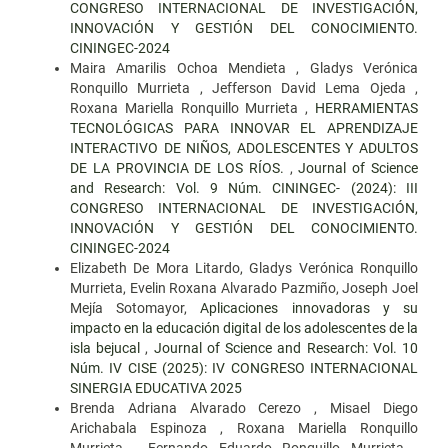
CONGRESO INTERNACIONAL DE INVESTIGACIÓN,
INNOVACIÓN Y GESTIÓN DEL CONOCIMIENTO.
CININGEC-2024
Maira Amarilis Ochoa Mendieta , Gladys Verónica
Ronquillo Murrieta , Jefferson David Lema Ojeda ,
Roxana Mariella Ronquillo Murrieta ,
HERRAMIENTAS
TECNOLÓGICAS PARA INNOVAR EL APRENDIZAJE
INTERACTIVO DE NIÑOS, ADOLESCENTES Y ADULTOS
DE LA PROVINCIA DE LOS RÍOS.
,
Journal of Science
and Research: Vol. 9 Núm. CININGEC- (2024): III
CONGRESO INTERNACIONAL DE INVESTIGACIÓN,
INNOVACIÓN Y GESTIÓN DEL CONOCIMIENTO.
CININGEC-2024
Elizabeth De Mora Litardo, Gladys Verónica Ronquillo
Murrieta, Evelin Roxana Alvarado Pazmiño, Joseph Joel
Mejía Sotomayor,
Aplicaciones innovadoras y su
impacto en la educación digital de los adolescentes de la
isla bejucal
,
Journal of Science and Research: Vol. 10
Núm. IV CISE (2025): IV CONGRESO INTERNACIONAL
SINERGIA EDUCATIVA 2025
Brenda Adriana Alvarado Cerezo , Misael Diego
Arichabala Espinoza , Roxana Mariella Ronquillo