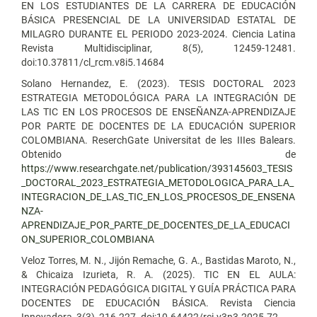
EN LOS ESTUDIANTES DE LA CARRERA DE EDUCACIÓN
BÁSICA PRESENCIAL DE LA UNIVERSIDAD ESTATAL DE
MILAGRO DURANTE EL PERIODO 2023-2024. Ciencia Latina
Revista Multidisciplinar, 8(5), 12459-12481.
doi:10.37811/cl_rcm.v8i5.14684
Solano Hernandez, E. (2023). TESIS DOCTORAL 2023
ESTRATEGIA METODOLÓGICA PARA LA INTEGRACIÓN DE
LAS TIC EN LOS PROCESOS DE ENSEÑANZA-APRENDIZAJE
POR PARTE DE DOCENTES DE LA EDUCACIÓN SUPERIOR
COLOMBIANA. ReserchGate Universitat de les IIIes Balears.
Obtenido de
https://www.researchgate.net/publication/393145603_TESIS
_DOCTORAL_2023_ESTRATEGIA_METODOLOGICA_PARA_LA_
INTEGRACION_DE_LAS_TIC_EN_LOS_PROCESOS_DE_ENSENA
NZA-
APRENDIZAJE_POR_PARTE_DE_DOCENTES_DE_LA_EDUCACI
ON_SUPERIOR_COLOMBIANA
Veloz Torres, M. N., Jijón Remache, G. A., Bastidas Maroto, N.,
& Chicaiza Izurieta, R. A. (2025). TIC EN EL AULA:
INTEGRACIÓN PEDAGÓGICA DIGITAL Y GUÍA PRÁCTICA PARA
DOCENTES DE EDUCACIÓN BÁSICA. Revista Ciencia
Innovadora, 3(3), 216-227. doi:10.64422/rci.v3n3.2025.72