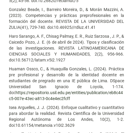
5(2), 45-56. doi:10.26820/reciamuc/5
Gonzalez Beade, I., Barreiro Moreira, D., & Morán Mazzini, A.
(2023). Competencias y prácticas preprofesionales en la
formación del docente. REVISTA DE LA UNIVERSIDAD DEL
ZULIA(41), 729-740. doi:10.46925//rdluz.41.41
Haro Sarango, A. F., Chisag Palmay, E. R., Ruiz Sarzosa , J. P., &
Caicedo Pozo, J. E. (6 de abril de 2024). Tipos y clasificación
de las investigaciones. REVISTA LATINOAMERICANA DE
CIENCIAS SOCIALES Y HUMANIDADES, 2(2), 956-966.
doi:10.56712/latam.v5i2.1927
Huaman Ossco, C., & Huaquilla Gonzales, L. (2024). Práctica
pre profesional y desarrollo de la identidad docente en
estudiantes de pregrado en una IE pública de Lima. DSpace
Universidad San Ignacio de Loyola, 1-174.
doi:
https://repositorio.usil.edu.pe/entities/publication/eb8c44
c5-007e-43ec-a813-0c4e4ec2fcff
Isea Arguelles, J. J. (2024). Enfoque cualitativo y cuantitativo
para abordar la realidad. Revista Científica de la Universidad
Regional Autónoma de Los Andes, 10(2), 1-2.
doi:10.61154/metanoia.v10i2.3629