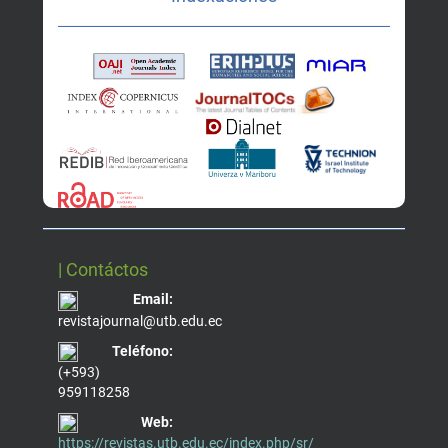
| Contáctos
Email:
revistajournal@utb.edu.ec
Teléfono:
(+593)
959118258
Web:
https://revistas.utb.edu.ec/index.php/sr/