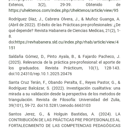
Extenos, 3(2), 29-39. Obtenido de
https://uhektenos.com/index.php/Uhektenos/article/view/95
Rodríguez Díaz, J., Cabrera Olvera, J., & Muñoz Guanga, A.
(Abril de 2022). El éxito de las Prácticas pre-profesionales: ¿De
qué depende? Revista Habanera de Ciencias Medicas, 21(2), 1-
8.
doi:
https://revhabanera.sld.cu/index.php/rhab/article/view/4
151
Saldaña Gómez, D., Pinto Ayala, B., & Fajardo Pacheco, J.
(2025). Relevancia de la práctica pre-profesional: el aporte de
los graduados. Revista Prácticum, 10(1), 128-143.
doi:10.24310/rep.10.1.2025.20476
Santa Cruz Terán, F., Obando Peralta, E., Reyes Pastor, G., &
Rodríguez Balcázar, S. (2022). Investigación cualitativa: una
mirada a su validación desde la perspectiva de los metodos de
triangulación. Revista de Filosofía: Universidad del Zulia,
39(101), 59-72. doi:10.5281/zenodo.6663103
Santos Jerez, G., & Holguin Bastidas, A. (2024). LA
CONTRIBUCIÓN DE LAS PRÁCTICAS PRE PROFESIONALES AL
FORTALECIMIENTO DE LAS COMPETENCIAS PEDAGÓGICAS