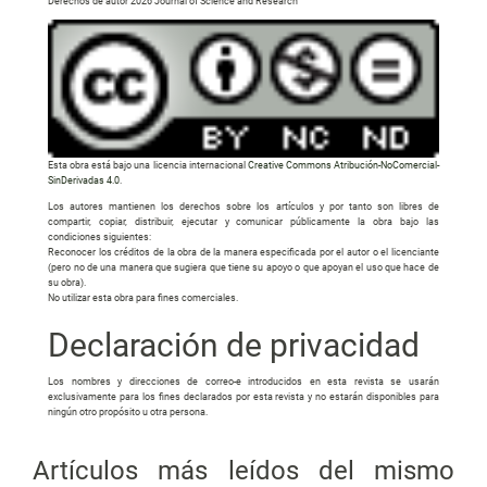
Derechos de autor 2026 Journal of Science and Research
Esta obra está bajo una licencia internacional
Creative Commons Atribución-NoComercial-
SinDerivadas 4.0
.
Los autores mantienen los derechos sobre los artículos y por tanto son libres de
compartir, copiar, distribuir, ejecutar y comunicar públicamente la obra bajo las
condiciones siguientes:
Reconocer los créditos de la obra de la manera especificada por el autor o el licenciante
(pero no de una manera que sugiera que tiene su apoyo o que apoyan el uso que hace de
su obra).
No utilizar esta obra para fines comerciales.
Declaración de privacidad
Los nombres y direcciones de correo-e introducidos en esta revista se usarán
exclusivamente para los fines declarados por esta revista y no estarán disponibles para
ningún otro propósito u otra persona.
Artículos más leídos del mismo