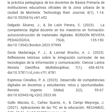
la práctica pedagógica de los docentes de Básica Primaria de
instituciones educativas oficiales de la zona urbana de la
ciudad de Montería. Technology Rain Journal, 4(1), 1-14.
doi:10.55204/trj.v4i1.e52
Delgado Álvarez, J., & De León Perera, C. (2023). . La
competencia digital docente en los maestros en formación:
autoconstrucción de materiales digitales. BORDÓN REVISTA
PEDAGÓGICA, 75(4), 135-150.
doi:10.13042/Bordon.2023.97999
Doria Madariaga, F. J., & Larreal Bracho, A. J. (2023).
Reflexiones teóricas sobre la integración curricular de las
tecnologías de la información y comunicación. Ciencia Latina
Revista Científica Multidisciplinar, 7(1), 456-4574.
doi:10.37811/cl_rcm.v7i1.4781
Espinosa Cevallos, P. A. (2023). Desarrollo de competencias
digitales en docentes y estudiantes: retos y oportunidades.
Revista Ingenio Global, 2(2), 55-67.
doi:10.62943/rig.v2n2.2023.66
Gallo Macias, G., Cañas Suarez, A., & Campi Mayorga, J.
(2021). Aplicaciones de las TIC en la educación. RECIAMUC,