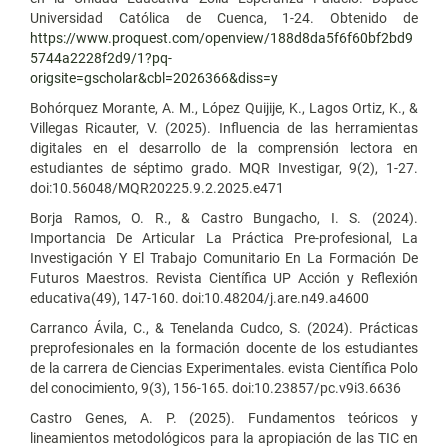
Universidad Católica de Cuenca, 1-24. Obtenido de
https://www.proquest.com/openview/188d8da5f6f60bf2bd9
5744a2228f2d9/1?pq-
origsite=gscholar&cbl=2026366&diss=y
Bohórquez Morante, A. M., López Quijije, K., Lagos Ortiz, K., &
Villegas Ricauter, V. (2025). Influencia de las herramientas
digitales en el desarrollo de la comprensión lectora en
estudiantes de séptimo grado. MQR Investigar, 9(2), 1-27.
doi:10.56048/MQR20225.9.2.2025.e471
Borja Ramos, O. R., & Castro Bungacho, I. S. (2024).
Importancia De Articular La Práctica Pre-profesional, La
Investigación Y El Trabajo Comunitario En La Formación De
Futuros Maestros. Revista Científica UP Acción y Reflexión
educativa(49), 147-160. doi:10.48204/j.are.n49.a4600
Carranco Ávila, C., & Tenelanda Cudco, S. (2024). Prácticas
preprofesionales en la formación docente de los estudiantes
de la carrera de Ciencias Experimentales. evista Científica Polo
del conocimiento, 9(3), 156-165. doi:10.23857/pc.v9i3.6636
Castro Genes, A. P. (2025). Fundamentos teóricos y
lineamientos metodológicos para la apropiación de las TIC en