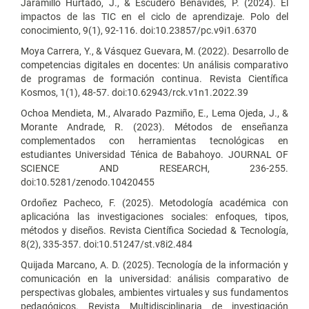
Jaramillo Hurtado, J., & Escudero Benavides, P. (2024). El
impactos de las TIC en el ciclo de aprendizaje. Polo del
conocimiento, 9(1), 92-116. doi:10.23857/pc.v9i1.6370
Moya Carrera, Y., & Vásquez Guevara, M. (2022). Desarrollo de
competencias digitales en docentes: Un análisis comparativo
de programas de formación continua. Revista Científica
Kosmos, 1(1), 48-57. doi:10.62943/rck.v1n1.2022.39
Ochoa Mendieta, M., Alvarado Pazmiño, E., Lema Ojeda, J., &
Morante Andrade, R. (2023). Métodos de enseñanza
complementados con herramientas tecnológicas en
estudiantes Universidad Ténica de Babahoyo. JOURNAL OF
SCIENCE AND RESEARCH, 236-255.
doi:10.5281/zenodo.10420455
Ordoñez Pacheco, F. (2025). Metodología académica con
aplicacióna las investigaciones sociales: enfoques, tipos,
métodos y diseños. Revista Científica Sociedad & Tecnología,
8(2), 335-357. doi:10.51247/st.v8i2.484
Quijada Marcano, A. D. (2025). Tecnología de la información y
comunicación en la universidad: análisis comparativo de
perspectivas globales, ambientes virtuales y sus fundamentos
pedagógicos. Revista Multidisciplinaria de investigación