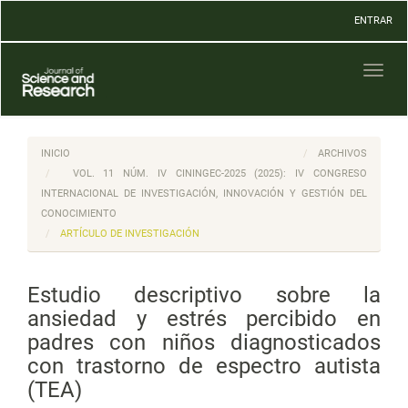
Navegación
ENTRAR
principal
Contenido
principal
Toggl
Barra
naviga
lateral
INICIO
ARCHIVOS
VOL. 11 NÚM. IV CININGEC-2025 (2025): IV CONGRESO
INTERNACIONAL DE INVESTIGACIÓN, INNOVACIÓN Y GESTIÓN DEL
CONOCIMIENTO
ARTÍCULO DE INVESTIGACIÓN
Estudio descriptivo sobre la
ansiedad y estrés percibido en
padres con niños diagnosticados
con trastorno de espectro autista
(TEA)