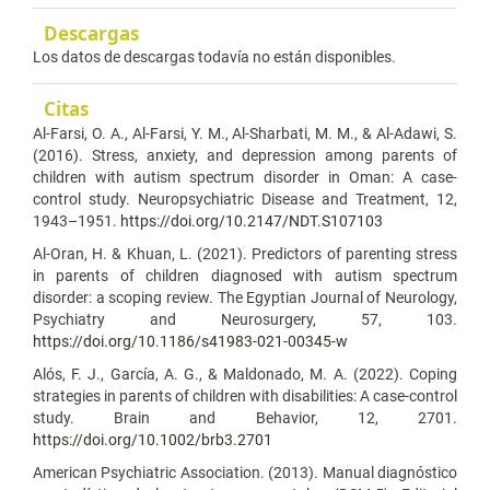
Descargas
Los datos de descargas todavía no están disponibles.
Citas
Al-Farsi, O. A., Al-Farsi, Y. M., Al-Sharbati, M. M., & Al-Adawi, S.
(2016). Stress, anxiety, and depression among parents of
children with autism spectrum disorder in Oman: A case-
control study. Neuropsychiatric Disease and Treatment, 12,
1943–1951.
https://doi.org/10.2147/NDT.S107103
Al-Oran, H. & Khuan, L. (2021). Predictors of parenting stress
in parents of children diagnosed with autism spectrum
disorder: a scoping review. The Egyptian Journal of Neurology,
Psychiatry and Neurosurgery, 57, 103.
https://doi.org/10.1186/s41983-021-00345-w
Alós, F. J., García, A. G., & Maldonado, M. A. (2022). Coping
strategies in parents of children with disabilities: A case-control
study. Brain and Behavior, 12, 2701.
https://doi.org/10.1002/brb3.2701
American Psychiatric Association. (2013). Manual diagnóstico