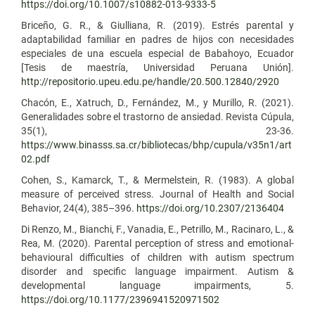
https://doi.org/10.1007/s10882-013-9333-5
Briceño, G. R., & Giulliana, R. (2019). Estrés parental y
adaptabilidad familiar en padres de hijos con necesidades
especiales de una escuela especial de Babahoyo, Ecuador
[Tesis de maestría, Universidad Peruana Unión].
http://repositorio.upeu.edu.pe/handle/20.500.12840/2920
Chacón, E., Xatruch, D., Fernández, M., y Murillo, R. (2021).
Generalidades sobre el trastorno de ansiedad. Revista Cúpula,
35(1), 23-36.
https://www.binasss.sa.cr/bibliotecas/bhp/cupula/v35n1/art
02.pdf
Cohen, S., Kamarck, T., & Mermelstein, R. (1983). A global
measure of perceived stress. Journal of Health and Social
Behavior, 24(4), 385–396.
https://doi.org/10.2307/2136404
Di Renzo, M., Bianchi, F., Vanadia, E., Petrillo, M., Racinaro, L., &
Rea, M. (2020). Parental perception of stress and emotional-
behavioural difficulties of children with autism spectrum
disorder and specific language impairment. Autism &
developmental language impairments, 5.
https://doi.org/10.1177/2396941520971502