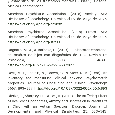
y estadístico de los trastornos mentales (DSM-5). Editorial
Médica Panamericana.
American Psychiatric Association. (2018) Anxiety. APA
Dictionary of Psychology. Obtenido el 09 de Mayo de 2025,
https://dictionary.apa.org/anxiety
American Psychiatric Association. (2018) Stress. APA
Dictionary of Psychology. Obtenido el 09 de Mayo de 2025,
https://dictionary.apa.org/stress
Bagnato, M. J., & Barboza, E. (2019). El bienestar emocional
en madres de hijos con diagnóstico de TEA. Revista De
Psicología, 18(1), 46-60.
https://doi.org/10.24215/2422572Xe027
Beck, A. T., Epstein, N., Brown, G., & Steer, R. A. (1988). An
inventory for measuring clinical anxiety: Psychometric
properties. Journal of Consulting and Clinical Psychology,
56(6), 893–897.
https://doi.org/10.1037/0022-006X.56.6.893
Bitsika, V., Sharpley, C.F. & Bell, R. (2013). The Buffering Effect
of Resilience upon Stress, Anxiety and Depression in Parents of
a Child with an Autism Spectrum Disorder. Journal of
Developmental and Physical Disabilities, 25, 533–543.