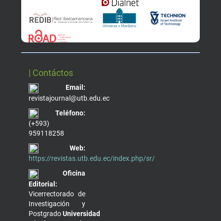
| Contáctos
Email:
revistajournal@utb.edu.ec
Teléfono:
(+593)
959118258
Web:
https://revistas.utb.edu.ec/index.php/sr/
Oficina
Editorial:
Vicerrectorado de
Investigación y
Postgrado
Universidad