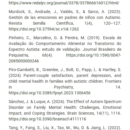
https://www.redalyc.org/journal/3378/337866616012/html/
Murdock, S., Andrade, J., Valdés, S., & Sarco, A. (2023).
Gestión de las emociones en padres de niños con Autismo.
Revista Semilla Científica, 1(4), 120–127.
https://doi.org/10.37594/sc.v1i4.1262
Pinheiro, C., Marcelino, G. & Pereira, M. (2019). Escala de
Avaliação do Comportamento Alimentar no Transtorno do
Espectro Autista: estudo de validação. Journal Brasileiro de
Psiquiatria, 68(4).
https://doi.org/10.1590/0047-
2085000000246
Piro-Gambetti, B., Greenlee, J., Bolt, D., Papp, L. & Hartley, S.
(2024) Parent-couple satisfaction, parent depression, and
child mental health in families with autistic children. Frontiers
in Psychiatry, 14.
https://doi.org/10.3389/fpsyt.2023.1306456
Sánchez, J. & Luque, A. (2024). The Effect of Autism Spectrum
Disorder on Family Mental Health: Challenges, Emotional
Impact, and Coping Strategies. Brain Sciences, 14(11), 1116.
https://doi.org/10.3390/brainsci14111116
Tang, Y., Fang, S., Liu, X., Tao, M., Wu, D. & Jiang, L. (2022).