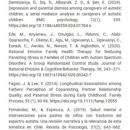
Demirpençe, D., Diş, D., Albayrak, Z. S., & Şen, E. (2024).
Depression and parental distress among caregivers of autistic
children: a serial mediator analysis in caregivers of autistic
children. BMC psychology, 12(1), 339.
https://doi.org/10.1186/s40359-024-01704-x
Ede, M., Anyanwu, J., Onuigbo, L., Ifelunni, C., Alabi-
Oparaocha, F., Okenyi, E., Agu, M., Ugwuanyi, L., Ugwuanyi, C.,
Eseadi, C., Awoke, N., Nweze, T. & Aigbodion, V. (2020).
Rational Emotive Family Health Therapy for Reducing
Parenting Stress in Families of Children with Autism Spectrum
Disorders: A Group Randomized Control Study. Journal of
Rational-Emotive & Cognitive-Behavior Therapy, 38, 243–271.
https://doi.org/10.1007/s10942-020-00342-7
Fagan, J. & Lee, Y. (2014), Longitudinal Associations among
Fathers' Perception of Coparenting, Partner Relationship
Quality, and Paternal Stress during Early Childhood. Family
Process, 53 (1), 80-96.
https://doi.org/10.1111/famp.12055
Fernández, M., & Espinoza, A. (2019). Salud mental e
intervenciones para padres de niños con trastorno del
espectro autista: Una revisión narrativa y la relevancia de esta
temática en Chile. Revista de Psicología, 37(2), 643–682.