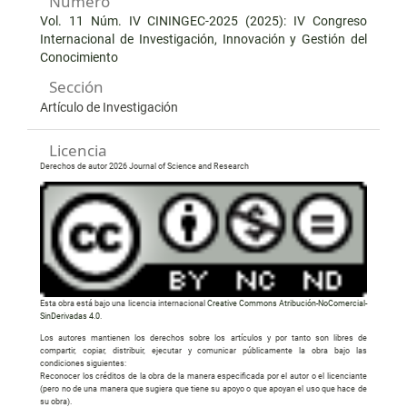
Número
Vol. 11 Núm. IV CININGEC-2025 (2025): IV Congreso
Internacional de Investigación, Innovación y Gestión del
Conocimiento
Sección
Artículo de Investigación
Licencia
Derechos de autor 2026 Journal of Science and Research
Esta obra está bajo una licencia internacional
Creative Commons Atribución-NoComercial-
SinDerivadas 4.0
.
Los autores mantienen los derechos sobre los artículos y por tanto son libres de
compartir, copiar, distribuir, ejecutar y comunicar públicamente la obra bajo las
condiciones siguientes:
Reconocer los créditos de la obra de la manera especificada por el autor o el licenciante
(pero no de una manera que sugiera que tiene su apoyo o que apoyan el uso que hace de
su obra).