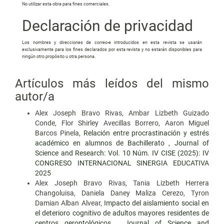
No utilizar esta obra para fines comerciales.
Declaración de privacidad
Los nombres y direcciones de correo-e introducidos en esta revista se usarán
exclusivamente para los fines declarados por esta revista y no estarán disponibles para
ningún otro propósito u otra persona.
Artículos más leídos del mismo
autor/a
Alex Joseph Bravo Rivas, Ambar Lizbeth Guizado
Conde, Flor Shirley Avecillas Borrero, Aaron Miguel
Barcos Pinela,
Relación entre procrastinación y estrés
académico en alumnos de Bachillerato
,
Journal of
Science and Research: Vol. 10 Núm. IV CISE (2025): IV
CONGRESO INTERNACIONAL SINERGIA EDUCATIVA
2025
Alex Joseph Bravo Rivas, Tania Lizbeth Herrera
Changoluisa, Daniela Daney Maliza Cerezo, Tyron
Damian Alban Alvear,
Impacto del aislamiento social en
el deterioro cognitivo de adultos mayores residentes de
centros gerontológicos
,
Journal of Science and