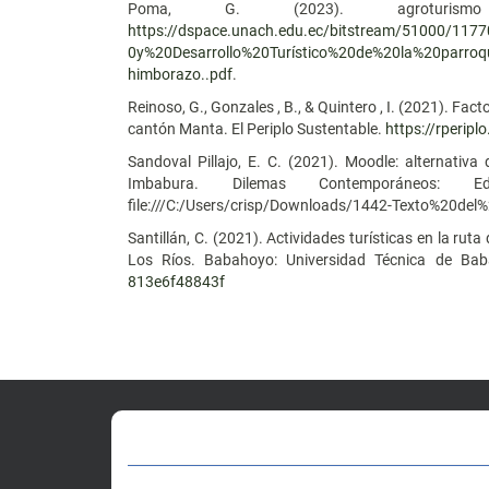
Poma, G. (2023). agroturism
https://dspace.unach.edu.ec/bitstream/51000/
0y%20Desarrollo%20Turístico%20de%20la%20par
himborazo..pdf
.
Reinoso, G., Gonzales , B., & Quintero , I. (2021). Fac
cantón Manta. El Periplo Sustentable.
https://rperip
Sandoval Pillajo, E. C. (2021). Moodle: alternativ
Imbabura. Dilemas Contemporáneos: Edu
file:///C:/Users/crisp/Downloads/1442-Texto%20del
Santillán, C. (2021). Actividades turísticas en la rut
Los Ríos. Babahoyo: Universidad Técnica de Ba
813e6f48843f