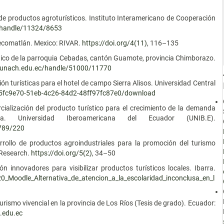
de productos agroturísticos. Instituto Interamericano de Cooperación
nt/handle/11324/8653
Tecomatlán. Mexico: RIVAR.
https://doi.org/4(11)
, 116–135
ístico de la parroquia Cebadas, cantón Guamote, provincia Chimborazo.
e.unach.edu.ec/handle/51000/11770
ión turísticas para el hotel de campo Sierra Alisos. Universidad Central
/95fc9e70-51eb-4c26-84d2-48ff97fc87e0/download
cialización del producto turístico para el crecimiento de la demanda
. Universidad Iberoamericana del Ecuador (UNIB.E).
6789/220
rrollo de productos agroindustriales para la promoción del turismo
 Research.
https://doi.org/5(2)
, 34–50
n innovadores para visibilizar productos turísticos locales. Ibarra.
0_Moodle_Alternativa_de_atencion_a_la_escolaridad_inconclusa_en_l
urismo vivencial en la provincia de Los Ríos (Tesis de grado). Ecuador:
.edu.ec