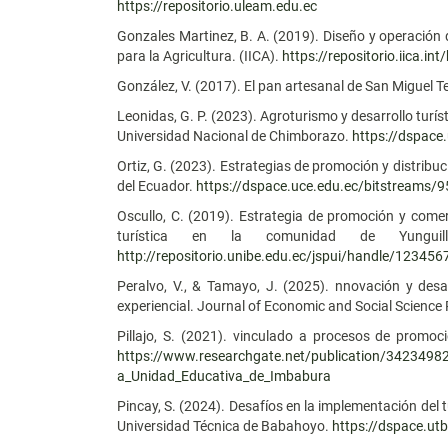
https://repositorio.uleam.edu.ec
Gonzales Martinez, B. A. (2019). Diseño y operación 
para la Agricultura. (IICA).
https://repositorio.iica.i
González, V. (2017). El pan artesanal de San Miguel 
Leonidas, G. P. (2023). Agroturismo y desarrollo tur
Universidad Nacional de Chimborazo.
https://dspac
Ortiz, G. (2023). Estrategias de promoción y distribuc
del Ecuador.
https://dspace.uce.edu.ec/bitstreams
Oscullo, C. (2019). Estrategia de promoción y comer
turística en la comunidad de Yunguilla
http://repositorio.unibe.edu.ec/jspui/handle/12345
Peralvo, V., & Tamayo, J. (2025). nnovación y desa
experiencial. Journal of Economic and Social Science
Pillajo, S. (2021). vinculado a procesos de promoció
https://www.researchgate.net/publication/34234982
a_Unidad_Educativa_de_Imbabura
Pincay, S. (2024). Desafíos en la implementación del t
Universidad Técnica de Babahoyo.
https://dspace.utb