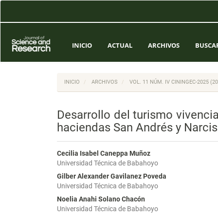
Navegación
principal
Contenido
principal
Barra
INICIO
ACTUAL
ARCHIVOS
BUSCA
lateral
INICIO
ARCHIVOS
VOL. 11 NÚM. IV CININGEC-2025 
Desarrollo del turismo vivenci
haciendas San Andrés y Narci
Cecilia Isabel Caneppa Muñoz
Universidad Técnica de Babahoyo
Gilber Alexander Gavilanez Poveda
Universidad Técnica de Babahoyo
Noelia Anahi Solano Chacón
Universidad Técnica de Babahoyo