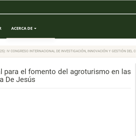
R
ACERCA DE
SOBRE LA REVISTA
(2025): IV CONGRESO INTERNACIONAL DE INVESTIGACIÓN, INNOVACIÓN Y GESTIÓN DEL
ENVÍOS
al para el fomento del agroturismo en las
EQUIPO EDITORIAL
sa De Jesús
ESTADÍSTICAS
CONTACTO