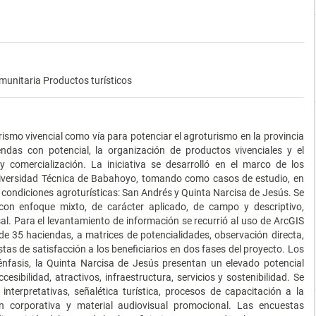
omunitaria Productos turísticos
urismo vivencial como vía para potenciar el agroturismo en la provincia
endas con potencial, la organización de productos vivenciales y el
 y comercialización. La iniciativa se desarrolló en el marco de los
niversidad Técnica de Babahoyo, tomando como casos de estudio, en
 condiciones agroturísticas: San Andrés y Quinta Narcisa de Jesús. Se
on enfoque mixto, de carácter aplicado, de campo y descriptivo,
l. Para el levantamiento de información se recurrió al uso de ArcGIS
de 35 haciendas, a matrices de potencialidades, observación directa,
stas de satisfacción a los beneficiarios en dos fases del proyecto. Los
fasis, la Quinta Narcisa de Jesús presentan un elevado potencial
cesibilidad, atractivos, infraestructura, servicios y sostenibilidad. Se
interpretativas, señalética turística, procesos de capacitación a la
 corporativa y material audiovisual promocional. Las encuestas