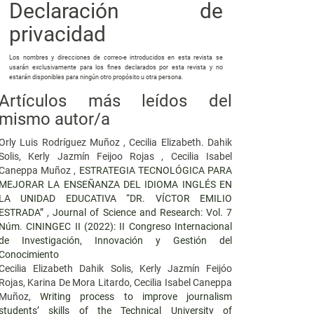
Declaración de
privacidad
Los nombres y direcciones de correo-e introducidos en esta revista se
usarán exclusivamente para los fines declarados por esta revista y no
estarán disponibles para ningún otro propósito u otra persona.
Artículos más leídos del
mismo autor/a
Orly Luis Rodríguez Muñoz , Cecilia Elizabeth. Dahik
Solis, Kerly Jazmín Feijoo Rojas , Cecilia Isabel
Caneppa Muñoz ,
ESTRATEGIA TECNOLÓGICA PARA
MEJORAR LA ENSEÑANZA DEL IDIOMA INGLÉS EN
LA UNIDAD EDUCATIVA “DR. VÍCTOR EMILIO
ESTRADA”
,
Journal of Science and Research: Vol. 7
Núm. CININGEC II (2022): II Congreso Internacional
de Investigación, Innovación y Gestión del
Conocimiento
Cecilia Elizabeth Dahik Solis, Kerly Jazmín Feijóo
Rojas, Karina De Mora Litardo, Cecilia Isabel Caneppa
Muñoz,
Writing process to improve journalism
students’ skills of the Technical University of