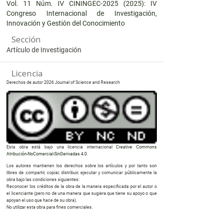
Vol. 11 Núm. IV CININGEC-2025 (2025): IV
Congreso Internacional de Investigación,
Innovación y Gestión del Conocimiento
Sección
Artículo de Investigación
Licencia
Derechos de autor 2026 Journal of Science and Research
Esta obra está bajo una licencia internacional
Creative Commons
Atribución-NoComercial-SinDerivadas 4.0
.
Los autores mantienen los derechos sobre los artículos y por tanto son
libres de compartir, copiar, distribuir, ejecutar y comunicar públicamente la
obra bajo las condiciones siguientes:
Reconocer los créditos de la obra de la manera especificada por el autor o
el licenciante (pero no de una manera que sugiera que tiene su apoyo o que
apoyan el uso que hace de su obra).
No utilizar esta obra para fines comerciales.