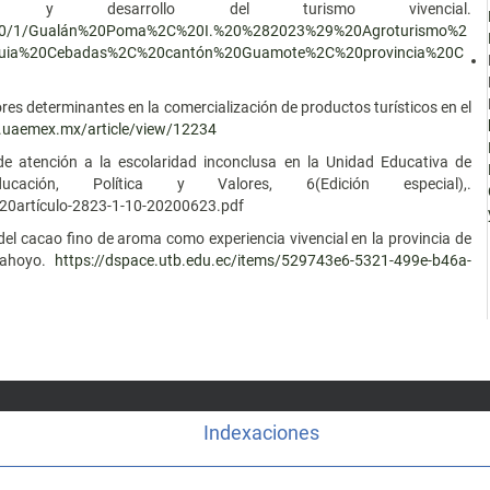
o y desarrollo del turismo vivencial.
11770/1/Gualán%20Poma%2C%20I.%20%282023%29%20Agroturismo%2
roquia%20Cebadas%2C%20cantón%20Guamote%2C%20provincia%20C
tores determinantes en la comercialización de productos turísticos en el
lo.uaemex.mx/article/view/12234
a de atención a la escolaridad inconclusa en la Unidad Educativa de
cación, Política y Valores, 6(Edición especial),.
%20artículo-2823-1-10-20200623.pdf
a del cacao fino de aroma como experiencia vivencial en la provincia de
bahoyo.
https://dspace.utb.edu.ec/items/529743e6-5321-499e-b46a-
Indexaciones