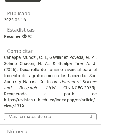
Publicado
2026-06-16
Estadísticas
Resumen
95
Cómo citar
Caneppa Muñoz , C. I., Gavilanez Poveda, G. A.,
Solano Chacón, N. A., & Gualpa Tiñe, A. J.
(2026). Desarrollo del turismo vivencial para el
fomento del agroturismo en las haciendas San
Andrés y Narcisa De Jesús.
Journal of Science
and Research
,
11
(IV CININGEC-2025).
Recuperado a partir de
https://revistas.utb.edu.ec/index.php/sr/article/
view/4319
Más formatos de cita
Número