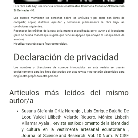
Esta obra está bajo una licencia internacional
Creative Commons Atribución-NoComercial-
SinDerivadas 4.0
.
Los autores mantienen los derechos sobre los artículos y por tanto son libres de
compartir, copiar, distribuir, ejecutar y comunicar públicamente la obra bajo las
condiciones siguientes:
Reconocer los créditos de la obra de la manera especificada por el autor o el licenciante
(pero no de una manera que sugiera que tiene su apoyo o que apoyan el uso que hace de
su obra).
No utilizar esta obra para fines comerciales.
Declaración de privacidad
Los nombres y direcciones de correo-e introducidos en esta revista se usarán
exclusivamente para los fines declarados por esta revista y no estarán disponibles para
ningún otro propósito u otra persona.
Artículos más leídos del mismo
autor/a
Susana Stefania Ortiz Naranjo , Luis Enrique Bajaña De
Loor, Yuleidi Lilibeth Velarde Riquero, Mónica Lisbeth
Villamar Ayala ,
Revista estilos: Fomento de la identidad
y cultura en la vestimenta artesanal ecuatoriana
,
Journal of Science and Research: Vol. 10 Núm. IV CISE