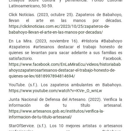
Latinoamericano, 50-59.
Click Noticias. (2023, octubre 25). Zapateros de Babahoyo,
llevan el arte en las manos por décadas.
https://clicknoticias.com.ec/2023/10/25/zapateros-de-
babahoyo-llevan-el-arte-en-las-manos-por-decadas/
En La Mira. (2023, noviembre 16). #Historia #Babahoyo
#zapateros #artesanos destacar el trabajo honesto de
quienes se levantan para sacar adelante a sus familias es
satisfactorio. Facebook.
https://www.facebook.com/EnLaMiraEcu/videos/historiabab
ahoyozapaterosartesanos-destacar-el-trabajo-honesto-de-
quienes-se-lev/6818997894814694/
YouTube. (s.f.). Los zapateros ambulantes en Babahoyo.
https://www.youtube.com/watch?v=KVe-_O_wnLw
Junta Nacional de Defensa del Artesano. (2022). Verifica la
información de tu título artesanal.
https://www.artesanos.gob.ec/institutos/verifica-la-
informacion-de-tu-titulo-artesanal/
StarOfService. (s.f.). Los 10 mejores artistas o artesanos