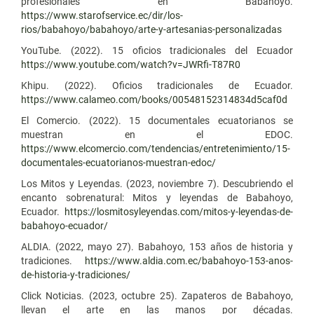
profesionales en Babahoyo.
https://www.starofservice.ec/dir/los-
rios/babahoyo/babahoyo/arte-y-artesanias-personalizadas
YouTube. (2022). 15 oficios tradicionales del Ecuador
https://www.youtube.com/watch?v=JWRfi-T87R0
Khipu. (2022). Oficios tradicionales de Ecuador.
https://www.calameo.com/books/00548152314834d5caf0d
El Comercio. (2022). 15 documentales ecuatorianos se
muestran en el EDOC.
https://www.elcomercio.com/tendencias/entretenimiento/15-
documentales-ecuatorianos-muestran-edoc/
Los Mitos y Leyendas. (2023, noviembre 7). Descubriendo el
encanto sobrenatural: Mitos y leyendas de Babahoyo,
Ecuador.
https://losmitosyleyendas.com/mitos-y-leyendas-de-
babahoyo-ecuador/
ALDIA. (2022, mayo 27). Babahoyo, 153 años de historia y
tradiciones.
https://www.aldia.com.ec/babahoyo-153-anos-
de-historia-y-tradiciones/
Click Noticias. (2023, octubre 25). Zapateros de Babahoyo,
llevan el arte en las manos por décadas.