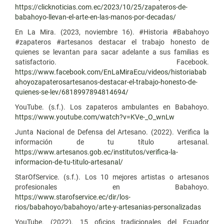
https://clicknoticias.com.ec/2023/10/25/zapateros-de-
babahoyo-llevan-el-arte-en-las-manos-por-decadas/
En La Mira. (2023, noviembre 16). #Historia #Babahoyo
#zapateros #artesanos destacar el trabajo honesto de
quienes se levantan para sacar adelante a sus familias es
satisfactorio. Facebook.
https://www.facebook.com/EnLaMiraEcu/videos/historiabab
ahoyozapaterosartesanos-destacar-el-trabajo-honesto-de-
quienes-se-lev/6818997894814694/
YouTube. (s.f.). Los zapateros ambulantes en Babahoyo.
https://www.youtube.com/watch?v=KVe-_O_wnLw
Junta Nacional de Defensa del Artesano. (2022). Verifica la
información de tu título artesanal.
https://www.artesanos.gob.ec/institutos/verifica-la-
informacion-de-tu-titulo-artesanal/
StarOfService. (s.f.). Los 10 mejores artistas o artesanos
profesionales en Babahoyo.
https://www.starofservice.ec/dir/los-
rios/babahoyo/babahoyo/arte-y-artesanias-personalizadas
YouTube. (2022). 15 oficios tradicionales del Ecuador