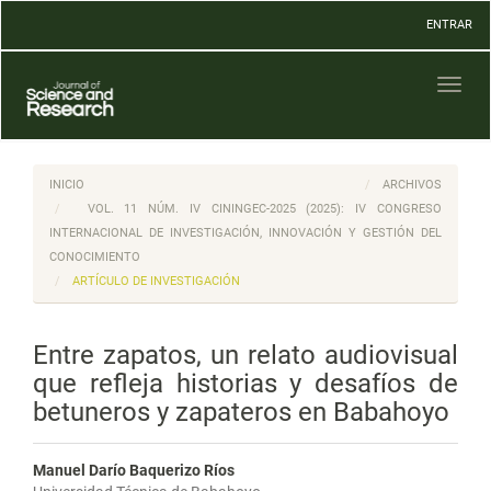
Navegación
ENTRAR
principal
Contenido
principal
Toggl
Barra
naviga
lateral
INICIO
ARCHIVOS
VOL. 11 NÚM. IV CININGEC-2025 (2025): IV CONGRESO
INTERNACIONAL DE INVESTIGACIÓN, INNOVACIÓN Y GESTIÓN DEL
CONOCIMIENTO
ARTÍCULO DE INVESTIGACIÓN
Entre zapatos, un relato audiovisual
que refleja historias y desafíos de
betuneros y zapateros en Babahoyo
Manuel Darío Baquerizo Ríos