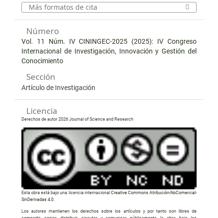
Más formatos de cita
Número
Vol. 11 Núm. IV CININGEC-2025 (2025): IV Congreso
Internacional de Investigación, Innovación y Gestión del
Conocimiento
Sección
Artículo de Investigación
Licencia
Derechos de autor 2026 Journal of Science and Research
Esta obra está bajo una licencia internacional
Creative Commons Atribución-NoComercial-
SinDerivadas 4.0
.
Los autores mantienen los derechos sobre los artículos y por tanto son libres de
compartir, copiar, distribuir, ejecutar y comunicar públicamente la obra bajo las