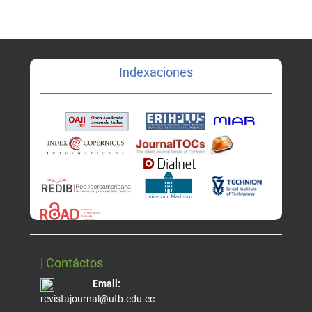
Indexaciones
| Contáctos
Email:
revistajournal@utb.edu.ec