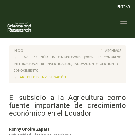
Navegación
ENTRAR
principal
Contenido
principal
Toggl
Barra
naviga
lateral
INICIO
ARCHIVOS
VOL. 11 NÚM. IV CININGEC-2025 (2025): IV CONGRESO
INTERNACIONAL DE INVESTIGACIÓN, INNOVACIÓN Y GESTIÓN DEL
CONOCIMIENTO
ARTÍCULO DE INVESTIGACIÓN
El subsidio a la Agricultura como
fuente importante de crecimiento
económico en el Ecuador
Ronny Onofre Zapata