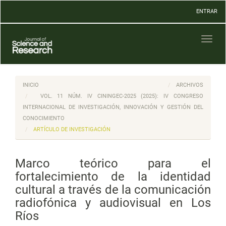
Navegación
ENTRAR
principal
Contenido
principal
Toggl
Barra
naviga
lateral
INICIO
ARCHIVOS
VOL. 11 NÚM. IV CININGEC-2025 (2025): IV CONGRESO
INTERNACIONAL DE INVESTIGACIÓN, INNOVACIÓN Y GESTIÓN DEL
CONOCIMIENTO
ARTÍCULO DE INVESTIGACIÓN
Marco teórico para el
fortalecimiento de la identidad
cultural a través de la comunicación
radiofónica y audiovisual en Los
Ríos