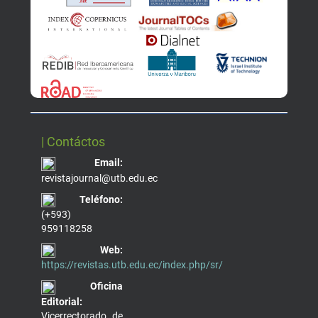
| Contáctos
Email:
revistajournal@utb.edu.ec
Teléfono:
(+593)
959118258
Web:
https://revistas.utb.edu.ec/index.php/sr/
Oficina
Editorial:
Vicerrectorado de