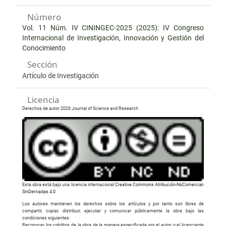
Número
Vol. 11 Núm. IV CININGEC-2025 (2025): IV Congreso
Internacional de Investigación, Innovación y Gestión del
Conocimiento
Sección
Artículo de Investigación
Licencia
Derechos de autor 2026 Journal of Science and Research
Esta obra está bajo una licencia internacional
Creative Commons Atribución-NoComercial-
SinDerivadas 4.0
.
Los autores mantienen los derechos sobre los artículos y por tanto son libres de
compartir, copiar, distribuir, ejecutar y comunicar públicamente la obra bajo las
condiciones siguientes:
Reconocer los créditos de la obra de la manera especificada por el autor o el licenciante