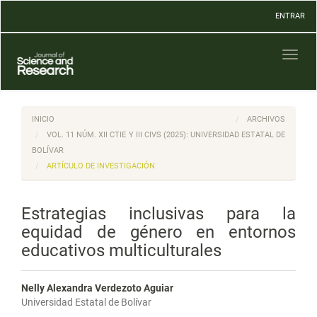
Navegación
ENTRAR
principal
Contenido
principal
Toggl
Barra
naviga
lateral
INICIO
ARCHIVOS
VOL. 11 NÚM. XII CTIE Y III CIVS (2025): UNIVERSIDAD ESTATAL DE
BOLÍVAR
ARTÍCULO DE INVESTIGACIÓN
Estrategias inclusivas para la
equidad de género en entornos
educativos multiculturales
Nelly Alexandra Verdezoto Aguiar
Universidad Estatal de Bolívar