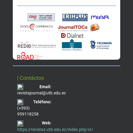
| Contáctos
Email:
revistajournal@utb.edu.ec
Teléfono:
(+593)
959118258
Web:
https://revistas.utb.edu.ec/index.php/sr/