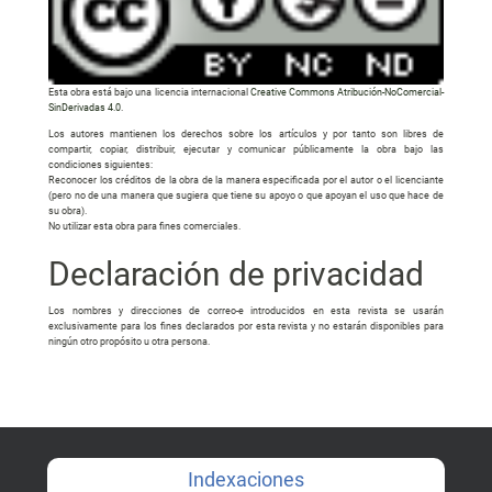
Esta obra está bajo una licencia internacional
Creative Commons Atribución-NoComercial-
SinDerivadas 4.0
.
Los autores mantienen los derechos sobre los artículos y por tanto son libres de
compartir, copiar, distribuir, ejecutar y comunicar públicamente la obra bajo las
condiciones siguientes:
Reconocer los créditos de la obra de la manera especificada por el autor o el licenciante
(pero no de una manera que sugiera que tiene su apoyo o que apoyan el uso que hace de
su obra).
No utilizar esta obra para fines comerciales.
Declaración de privacidad
Los nombres y direcciones de correo-e introducidos en esta revista se usarán
exclusivamente para los fines declarados por esta revista y no estarán disponibles para
ningún otro propósito u otra persona.
Indexaciones