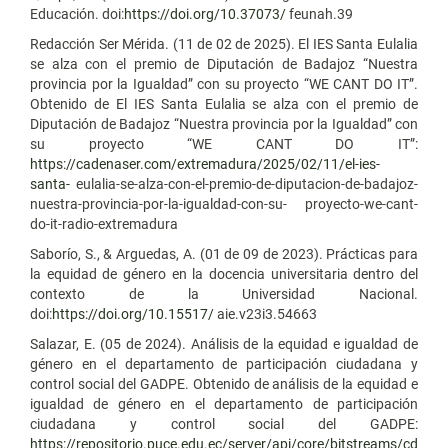
Educación. doi:
https://doi.org/10.37073/
feunah.39
Redacción Ser Mérida. (11 de 02 de 2025). El IES Santa Eulalia
se alza con el premio de Diputación de Badajoz “Nuestra
provincia por la Igualdad” con su proyecto “WE CANT DO IT”.
Obtenido de El IES Santa Eulalia se alza con el premio de
Diputación de Badajoz “Nuestra provincia por la Igualdad” con
su proyecto “WE CANT DO IT”:
https://cadenaser.com/extremadura/2025/02/11/el-ies-
santa-
eulalia-se-alza-con-el-premio-de-diputacion-de-badajoz-
nuestra-provincia-por-la-igualdad-con-su- proyecto-we-cant-
do-it-radio-extremadura
Saborío, S., & Arguedas, A. (01 de 09 de 2023). Prácticas para
la equidad de género en la docencia universitaria dentro del
contexto de la Universidad Nacional.
doi:
https://doi.org/10.15517/
aie.v23i3.54663
Salazar, E. (05 de 2024). Análisis de la equidad e igualdad de
género en el departamento de participación ciudadana y
control social del GADPE. Obtenido de análisis de la equidad e
igualdad de género en el departamento de participación
ciudadana y control social del GADPE:
https://repositorio.puce.edu.ec/server/api/core/bitstreams/cd