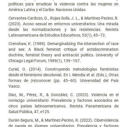
políticas para erradicar la violencia contra las mujeres en
América Latina y el Caribe. Naciones Unidas.
Cervantes-Cardozo, G., Rojas-Solís, J. L., & Martínez-Pecino, R.
(2023). Acoso sexual en entornos universitarios: Una mirada
desde las normalizaciones y las resistencias. Revista
Latinoamericana de Estudios Educativos, 53(1), 45–72.
Crenshaw, K. (1989). Demarginalizing the intersection of race
and sex: A Black feminist critique of antidiscrimination
doctrine, feminist theory and antiracist politics. University of
Chicago Legal Forum, 1989(1), 139–167.
Curiel, O. (2014). Construyendo metodologías feministas
desde el feminismo decolonial. En I. Mendia et al. (Eds.), Otras
formas de (re)conocer (pp. 45–60). Universidad del País
Vasco.
Díaz, M., Pérez, R., & González, C. (2023). Violencia en el
noviazgo universitario: Prevalencia y factores asociados en
cinco países latinoamericanos. Revista Panamericana de
Salud Pública, 47, e125.
Durán-Segura, M., & Martínez-Pecino, R. (2022). Ciberviolencia
de pareja en jóvenes universitarios: Prevalencia y factores