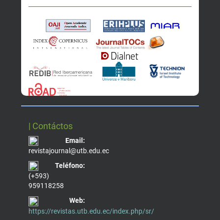
| Contáctos
Email:
revistajournal@utb.edu.ec
Teléfono:
(+593)
959118258
Web:
https://revistas.utb.edu.ec/index.php/sr/