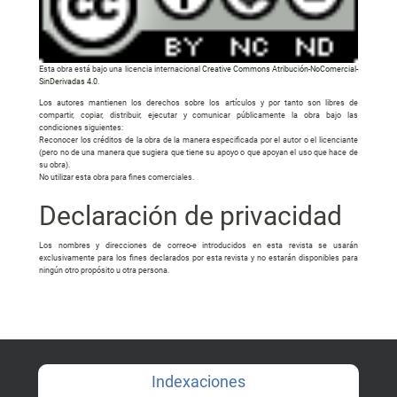
Esta obra está bajo una licencia internacional
Creative Commons Atribución-NoComercial-
SinDerivadas 4.0
.
Los autores mantienen los derechos sobre los artículos y por tanto son libres de
compartir, copiar, distribuir, ejecutar y comunicar públicamente la obra bajo las
condiciones siguientes:
Reconocer los créditos de la obra de la manera especificada por el autor o el licenciante
(pero no de una manera que sugiera que tiene su apoyo o que apoyan el uso que hace de
su obra).
No utilizar esta obra para fines comerciales.
Declaración de privacidad
Los nombres y direcciones de correo-e introducidos en esta revista se usarán
exclusivamente para los fines declarados por esta revista y no estarán disponibles para
ningún otro propósito u otra persona.
Indexaciones