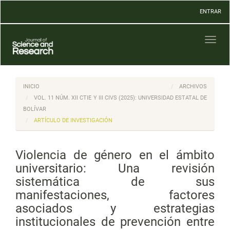
Navegación
ENTRAR
principal
Contenido
principal
Toggl
Barra
naviga
lateral
INICIO
ARCHIVOS
VOL. 11 NÚM. XII CTIE Y III CIVS (2025): UNIVERSIDAD ESTATAL DE
BOLÍVAR
ARTÍCULO DE INVESTIGACIÓN
Violencia de género en el ámbito
universitario: Una revisión
sistemática de sus
manifestaciones, factores
asociados y estrategias
institucionales de prevención entre