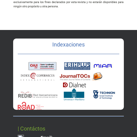
exclusivamente para los fines declarados por esta revista y no estarán disponibles para
ningún otro propósito u otra persona.
Indexaciones
| Contáctos