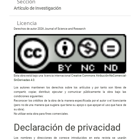
Sección
Artículo de Investigación
Licencia
Derechos de autor 2026 Journal of Science and Research
Esta obra está bajo una licencia internacional
Creative Commons Atribución-NoComercial-
SinDerivadas 4.0
.
Los autores mantienen los derechos sobre los artículos y por tanto son libres de
compartir, copiar, distribuir, ejecutar y comunicar públicamente la obra bajo las
condiciones siguientes:
Reconocer los créditos de la obra de la manera especificada por el autor o el licenciante
(pero no de una manera que sugiera que tiene su apoyo o que apoyan el uso que hace de
su obra).
No utilizar esta obra para fines comerciales.
Declaración de privacidad
Los nombres y direcciones de correo-e introducidos en esta revista se usarán