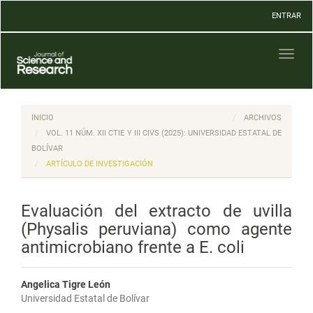
Navegación
ENTRAR
principal
Contenido
principal
Toggl
Barra
naviga
lateral
INICIO
ARCHIVOS
VOL. 11 NÚM. XII CTIE Y III CIVS (2025): UNIVERSIDAD ESTATAL DE
BOLÍVAR
ARTÍCULO DE INVESTIGACIÓN
Evaluación del extracto de uvilla
(Physalis peruviana) como agente
antimicrobiano frente a E. coli
Angelica Tigre León
Universidad Estatal de Bolívar