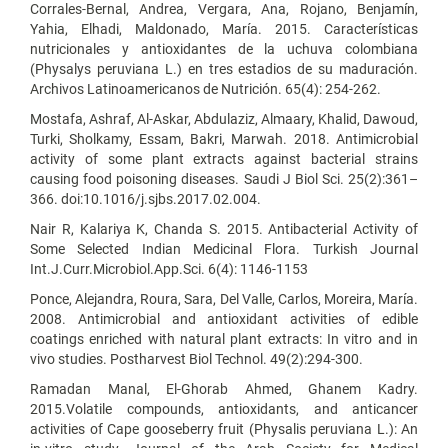
Corrales-Bernal, Andrea, Vergara, Ana, Rojano, Benjamín,
Yahia, Elhadi, Maldonado, María. 2015. Características
nutricionales y antioxidantes de la uchuva colombiana
(Physalys peruviana L.) en tres estadios de su maduración.
Archivos Latinoamericanos de Nutrición. 65(4): 254-262.
Mostafa, Ashraf, Al-Askar, Abdulaziz, Almaary, Khalid, Dawoud,
Turki, Sholkamy, Essam, Bakri, Marwah. 2018. Antimicrobial
activity of some plant extracts against bacterial strains
causing food poisoning diseases. Saudi J Biol Sci. 25(2):361–
366. doi:10.1016/j.sjbs.2017.02.004.
Nair R, Kalariya K, Chanda S. 2015. Antibacterial Activity of
Some Selected Indian Medicinal Flora. Turkish Journal
Int.J.Curr.Microbiol.App.Sci. 6(4): 1146-1153
Ponce, Alejandra, Roura, Sara, Del Valle, Carlos, Moreira, María.
2008. Antimicrobial and antioxidant activities of edible
coatings enriched with natural plant extracts: In vitro and in
vivo studies. Postharvest Biol Technol. 49(2):294-300.
Ramadan Manal, El-Ghorab Ahmed, Ghanem Kadry.
2015.Volatile compounds, antioxidants, and anticancer
activities of Cape gooseberry fruit (Physalis peruviana L.): An