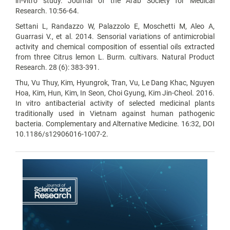
in-vitro study. Journal of the Arab Society for Medical
Research. 10:56-64.
Settani L, Randazzo W, Palazzolo E, Moschetti M, Aleo A,
Guarrasi V., et al. 2014. Sensorial variations of antimicrobial
activity and chemical composition of essential oils extracted
from three Citrus lemon L. Burm. cultivars. Natural Product
Research. 28 (6): 383-391.
Thu, Vu Thuy, Kim, Hyungrok, Tran, Vu, Le Dang Khac, Nguyen
Hoa, Kim, Hun, Kim, In Seon, Choi Gyung, Kim Jin-Cheol. 2016.
In vitro antibacterial activity of selected medicinal plants
traditionally used in Vietnam against human pathogenic
bacteria. Complementary and Alternative Medicine. 16:32, DOI
10.1186/s12906016-1007-2.