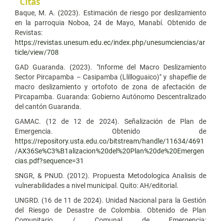
Citas
Baque, M. A. (2023). Estimación de riesgo por deslizamiento
en la parroquia Noboa, 24 de Mayo, Manabí. Obtenido de
Revistas:
https://revistas.unesum.edu.ec/index.php/unesumciencias/ar
ticle/view/708
GAD Guaranda. (2023). "Informe del Macro Deslizamiento
Sector Pircapamba – Casipamba (Llilloguaico)" y shapeflie de
macro deslizamiento y ortofoto de zona de afectación de
Pircapamba. Guaranda: Gobierno Autónomo Descentralizado
del cantón Guaranda.
GAMAC. (12 de 12 de 2024). Señalización de Plan de
Emergencia. Obtenido de
https://repository.usta.edu.co/bitstream/handle/11634/4691
/AX36Se%C3%B1alizacion%20del%20Plan%20de%20Emergen
cias.pdf?sequence=31
SNGR, & PNUD. (2012). Propuesta Metodologica Analisis de
vulnerabilidades a nivel municipal. Quito: AH/editorial.
UNGRD. (16 de 11 de 2024). Unidad Nacional para la Gestión
del Riesgo de Desastre de Colombia. Obtenido de Plan
Comunitario / Comunal de Emergencia: