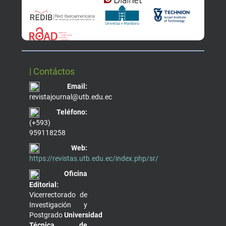
| Contáctos
Email:
revistajournal@utb.edu.ec
Teléfono:
(+593)
959118258
Web:
https://revistas.utb.edu.ec/index.php/sr/
Oficina
Editorial:
Vicerrectorado de
Investigación y
Postgrado
Universidad
Técnica de