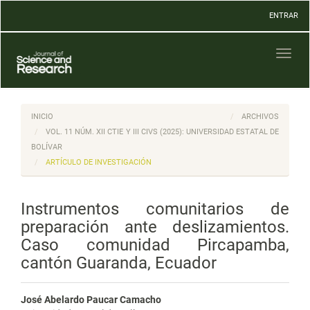
Navegación
ENTRAR
principal
Contenido
principal
Toggl
Barra
naviga
lateral
INICIO
ARCHIVOS
VOL. 11 NÚM. XII CTIE Y III CIVS (2025): UNIVERSIDAD ESTATAL DE
BOLÍVAR
ARTÍCULO DE INVESTIGACIÓN
Instrumentos comunitarios de
preparación ante deslizamientos.
Caso comunidad Pircapamba,
cantón Guaranda, Ecuador
José Abelardo Paucar Camacho