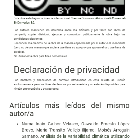
Esta obra está bajo una licencia internacional
Creative Commons Atribución-NoComercial-
SinDerivadas 4.0
.
Los autores mantienen los derechos sobre los artículos y por tanto son libres de
compartir, copiar, distribuir, ejecutar y comunicar públicamente la obra bajo las
condiciones siguientes:
Reconocer los créditos de la obra de la manera especificada por el autor o el licenciante
(pero no de una manera que sugiera que tiene su apoyo o que apoyan el uso que hace de
su obra).
No utilizar esta obra para fines comerciales.
Declaración de privacidad
Los nombres y direcciones de correo-e introducidos en esta revista se usarán
exclusivamente para los fines declarados por esta revista y no estarán disponibles para
ningún otro propósito u otra persona.
Artículos más leídos del mismo
autor/a
Numa Inaín Gaibor Velasco, Oswaldo Ernesto López
Bravo, María Transito Vallejo Ilijama, Moisés Arreguín
Samano,
Análisis de la variabilidad climática utilizando