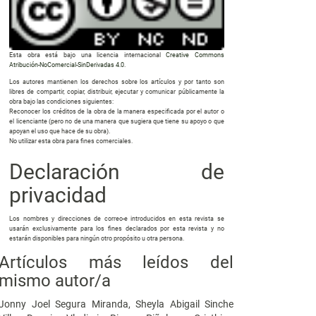
Esta obra está bajo una licencia internacional
Creative Commons
Atribución-NoComercial-SinDerivadas 4.0
.
Los autores mantienen los derechos sobre los artículos y por tanto son
libres de compartir, copiar, distribuir, ejecutar y comunicar públicamente la
obra bajo las condiciones siguientes:
Reconocer los créditos de la obra de la manera especificada por el autor o
el licenciante (pero no de una manera que sugiera que tiene su apoyo o que
apoyan el uso que hace de su obra).
No utilizar esta obra para fines comerciales.
Declaración de
privacidad
Los nombres y direcciones de correo-e introducidos en esta revista se
usarán exclusivamente para los fines declarados por esta revista y no
estarán disponibles para ningún otro propósito u otra persona.
Artículos más leídos del
mismo autor/a
Jonny Joel Segura Miranda, Sheyla Abigail Sinche