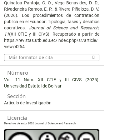
Quinatoa Pantoja, C. O., Vega Benavides, D. D.,
Rivadeneira Ramos, E. P., & Rivera Piñaloza, D. V.
(2026). Los procedimientos de contratación
pública en el Ecuador: Tipología, fases y desafíos
operativos.
Journal of Science and Research
,
11
(XII CTIE y III CIVS). Recuperado a partir de
https://revistas.utb.edu.ec/index.php/sr/article/
view/4254
Más formatos de cita
Número
Vol. 11 Núm. XII CTIE y III CIVS (2025):
Universidad Estatal de Bolívar
Sección
Artículo de Investigación
Licencia
Derechos de autor 2026 Journal of Science and Research