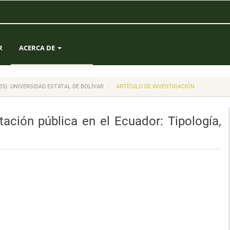
R
ACERCA DE
SOBRE LA REVISTA
(2025): UNIVERSIDAD ESTATAL DE BOLÍVAR
ARTÍCULO DE INVESTIGACIÓN
ENVÍOS
ación pública en el Ecuador: Tipología,
EQUIPO EDITORIAL
ESTADÍSTICAS
CONTACTO