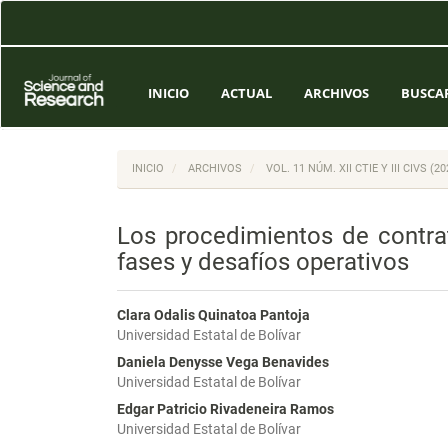
Navegación
principal
Contenido
principal
Barra
INICIO
ACTUAL
ARCHIVOS
BUSCA
lateral
INICIO
ARCHIVOS
VOL. 11 NÚM. XII CTIE Y III CIVS 
Los procedimientos de contrat
fases y desafíos operativos
Clara Odalis Quinatoa Pantoja
Universidad Estatal de Bolívar
Daniela Denysse Vega Benavides
Universidad Estatal de Bolívar
Edgar Patricio Rivadeneira Ramos
Universidad Estatal de Bolívar