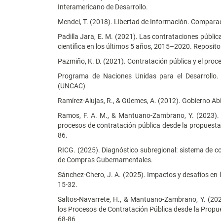
Interamericano de Desarrollo.
Mendel, T. (2018). Libertad de Información. Compara
Padilla Jara, E. M. (2021). Las contrataciones públic
científica en los últimos 5 años, 2015–2020. Reposit
Pazmiño, K. D. (2021). Contratación pública y el pro
Programa de Naciones Unidas para el Desarrollo.
(UNCAC)
Ramírez-Alujas, R., & Güemes, A. (2012). Gobierno Ab
Ramos, F. A. M., & Mantuano-Zambrano, Y. (2023). 
procesos de contratación pública desde la propuesta d
86.
RICG. (2025). Diagnóstico subregional: sistema de c
de Compras Gubernamentales.
Sánchez-Chero, J. A. (2025). Impactos y desafíos en l
15-32.
Saltos-Navarrete, H., & Mantuano-Zambrano, Y. (20
los Procesos de Contratación Pública desde la Propues
68-86