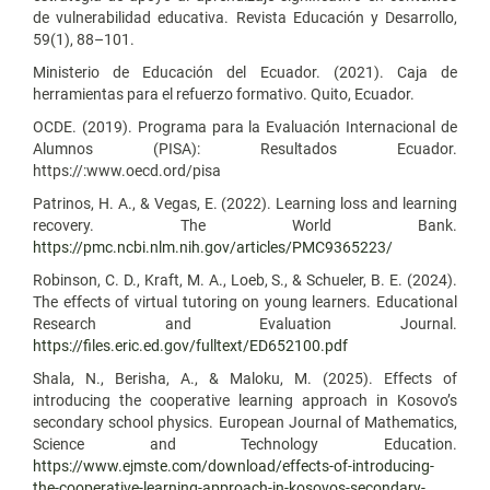
de vulnerabilidad educativa. Revista Educación y Desarrollo,
59(1), 88–101.
Ministerio de Educación del Ecuador. (2021). Caja de
herramientas para el refuerzo formativo. Quito, Ecuador.
OCDE. (2019). Programa para la Evaluación Internacional de
Alumnos (PISA): Resultados Ecuador.
https://:www.oecd.ord/pisa
Patrinos, H. A., & Vegas, E. (2022). Learning loss and learning
recovery. The World Bank.
https://pmc.ncbi.nlm.nih.gov/articles/PMC9365223/
Robinson, C. D., Kraft, M. A., Loeb, S., & Schueler, B. E. (2024).
The effects of virtual tutoring on young learners. Educational
Research and Evaluation Journal.
https://files.eric.ed.gov/fulltext/ED652100.pdf
Shala, N., Berisha, A., & Maloku, M. (2025). Effects of
introducing the cooperative learning approach in Kosovo’s
secondary school physics. European Journal of Mathematics,
Science and Technology Education.
https://www.ejmste.com/download/effects-of-introducing-
the-cooperative-learning-approach-in-kosovos-secondary-