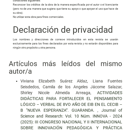
condiciones siguientes:
Reconocer los créditos de la obra de la manera especificada por el autor o el licenciante
(pero no de una manera que sugiera que tiene su apoyo o que apoyan el uso que hace de
su obra).
No utilizar esta obra para fines comerciales.
Declaración de privacidad
Los nombres y direcciones de correo-e introducidos en esta revista se usarán
exclusivamente para los fines declarados por esta revista y no estarán disponibles para
ningún otro propósito u otra persona.
Artículos más leídos del mismo
autor/a
Viviana Elizabeth Suárez Aldaz, Liana Fuentes
Seisdedos, Camila de los Angeles Jácome Salazar,
Shirley Nicole Almeida Arreaga,
ACTIVIDADES
DIDÁCTICAS PARA FORTALECER EL PENSAMIENTO
LÓGICO – VERBAL DE 8VO AÑO DE EIB EN EL CECIB –
B “NUEVA ESPERANZA”. GUARANDA.
,
Journal of
Science and Research: Vol. 10 Núm. INNOVA - 2024
(2025): III CONGRESO NACIONAL Y II INTERNACIONAL
SOBRE INNOVACIÓN PEDAGÓGICA Y PRÁCTICA