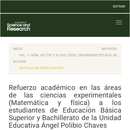
Navegación
ENTRAR
principal
Contenido
principal
Toggl
Barra
naviga
lateral
INICIO
ARCHIVOS
VOL. 11 NÚM. XII CTIE Y III CIVS (2025): UNIVERSIDAD ESTATAL DE
BOLÍVAR
ARTÍCULO DE INVESTIGACIÓN
Refuerzo académico en las áreas
de las ciencias experimentales
(Matemática y física) a los
estudiantes de Educación Básica
Superior y Bachillerato de la Unidad
Educativa Ángel Polibio Chaves