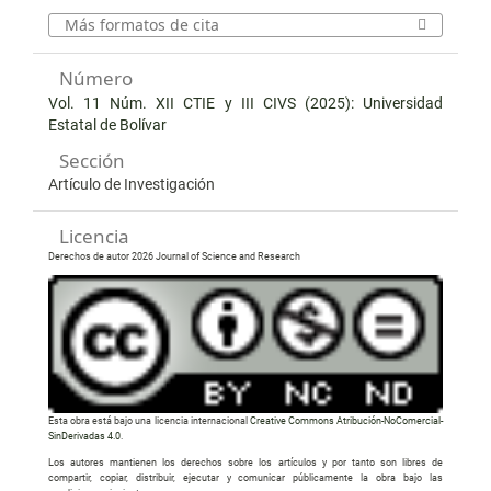
Más formatos de cita
Número
Vol. 11 Núm. XII CTIE y III CIVS (2025): Universidad
Estatal de Bolívar
Sección
Artículo de Investigación
Licencia
Derechos de autor 2026 Journal of Science and Research
Esta obra está bajo una licencia internacional
Creative Commons Atribución-NoComercial-
SinDerivadas 4.0
.
Los autores mantienen los derechos sobre los artículos y por tanto son libres de
compartir, copiar, distribuir, ejecutar y comunicar públicamente la obra bajo las