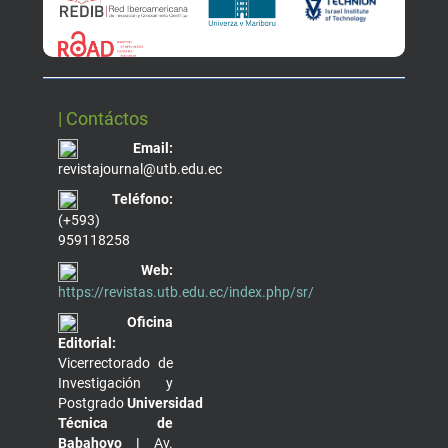
| Contáctos
Email:
revistajournal@utb.edu.ec
Teléfono:
(+593)
959118258
Web:
https://revistas.utb.edu.ec/index.php/sr/
Oficina
Editorial:
Vicerrectorado de
Investigación y
Postgrado
Universidad
Técnica de
Babahoyo |
Av.