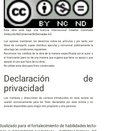
Esta obra está bajo una licencia internacional
Creative Commons
Atribución-NoComercial-SinDerivadas 4.0
.
Los autores mantienen los derechos sobre los artículos y por tanto son
libres de compartir, copiar, distribuir, ejecutar y comunicar públicamente la
obra bajo las condiciones siguientes:
Reconocer los créditos de la obra de la manera especificada por el autor o
el licenciante (pero no de una manera que sugiera que tiene su apoyo o que
apoyan el uso que hace de su obra).
No utilizar esta obra para fines comerciales.
Declaración de
privacidad
Los nombres y direcciones de correo-e introducidos en esta revista se
usarán exclusivamente para los fines declarados por esta revista y no
estarán disponibles para ningún otro propósito u otra persona.
dualizado para el fortalecimiento de habilidades lecto-