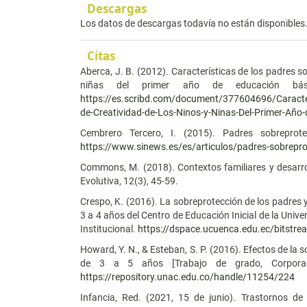
Descargas
Los datos de descargas todavía no están disponibles
Citas
Aberca, J. B. (2012). Características de los padres so
niñas del primer año de educación bási
https://es.scribd.com/document/377604696/Caracteri
de-Creatividad-de-Los-Ninos-y-Ninas-Del-Primer-Año
Cembrero Tercero, I. (2015). Padres sobreprotec
https://www.sinews.es/es/articulos/padres-sobrepro
Commons, M. (2018). Contextos familiares y desarrol
Evolutiva, 12(3), 45-59.
Crespo, K. (2016). La sobreprotección de los padres y
3 a 4 años del Centro de Educación Inicial de la Univ
Institucional.
https://dspace.ucuenca.edu.ec/bitstr
Howard, Y. N., & Esteban, S. P. (2016). Efectos de la 
de 3 a 5 años [Trabajo de grado, Corporación
https://repository.unac.edu.co/handle/11254/224
Infancia, Red. (2021, 15 de junio). Trastornos de