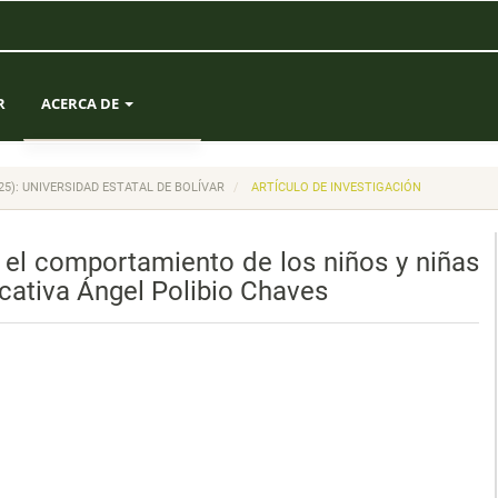
R
ACERCA DE
SOBRE LA REVISTA
(2025): UNIVERSIDAD ESTATAL DE BOLÍVAR
ARTÍCULO DE INVESTIGACIÓN
ENVÍOS
n el comportamiento de los niños y niñas
EQUIPO EDITORIAL
cativa Ángel Polibio Chaves
ESTADÍSTICAS
CONTACTO