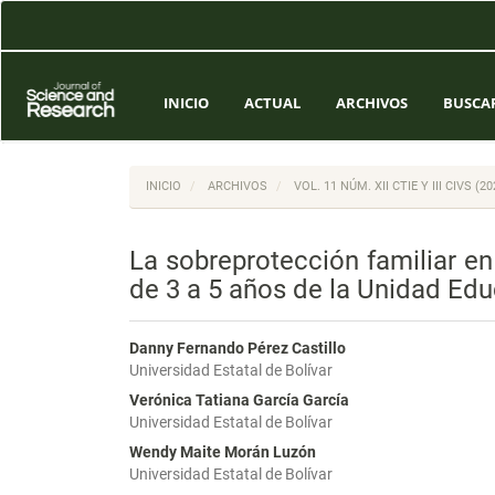
Navegación
principal
Contenido
principal
Barra
INICIO
ACTUAL
ARCHIVOS
BUSCA
lateral
INICIO
ARCHIVOS
VOL. 11 NÚM. XII CTIE Y III CIVS 
La sobreprotección familiar e
de 3 a 5 años de la Unidad Edu
Danny Fernando Pérez Castillo
Universidad Estatal de Bolívar
Verónica Tatiana García García
Universidad Estatal de Bolívar
Wendy Maite Morán Luzón
Universidad Estatal de Bolívar