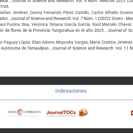
lexia
,
Journal of Science and Research: Vol. 9 Núm. INNOVA 2023 
TIVA
 Núñez Jiménez, Danny Fernando Pérez Castillo, Carlos Alfredo Gruez
uador
,
Journal of Science and Research: Vol. 7 Núm. 1 (2022): Enero - Ma
l Punina Sisa, Verónica Tatiana García García, Raúl Marcelo Chávez
ión de flores de la Provincia Tungurahua en el año 2025
,
Journal of Sc
io Paguay López, Elian Adonis Moposita Vargas, María Cristina Jiménez
dad Autónoma de Tamaulipas
,
Journal of Science and Research: Vol. 11 Nú
Indexaciones