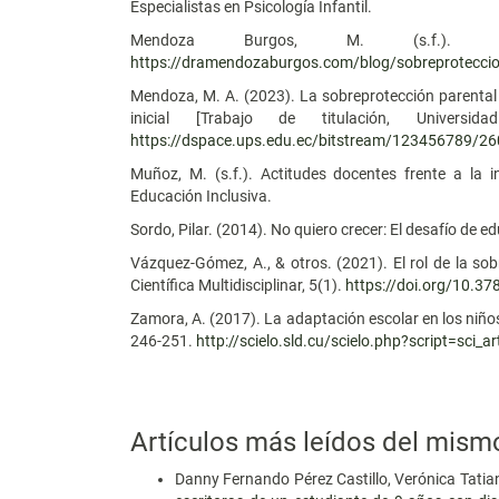
Especialistas en Psicología Infantil.
Mendoza Burgos, M. (s.f.). La
https://dramendozaburgos.com/blog/sobreprotecci
Mendoza, M. A. (2023). La sobreprotección parental 
inicial [Trabajo de titulación, Universida
https://dspace.ups.edu.ec/bitstream/123456789/
Muñoz, M. (s.f.). Actitudes docentes frente a la i
Educación Inclusiva.
Sordo, Pilar. (2014). No quiero crecer: El desafío de e
Vázquez-Gómez, A., & otros. (2021). El rol de la sobr
Científica Multidisciplinar, 5(1).
https://doi.org/10.37
Zamora, A. (2017). La adaptación escolar en los niño
246-251.
http://scielo.sld.cu/scielo.php?script=sc
Artículos más leídos del mism
Danny Fernando Pérez Castillo, Verónica Tatia