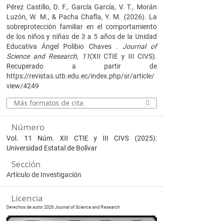
Pérez Castillo, D. F., García García, V. T., Morán
Luzón, W. M., & Pacha Chafla, Y. M. (2026). La
sobreprotección familiar en el comportamiento
de los niños y niñas de 3 a 5 años de la Unidad
Educativa Ángel Polibio Chaves .
Journal of
Science and Research
,
11
(XII CTIE y III CIVS).
Recuperado a partir de
https://revistas.utb.edu.ec/index.php/sr/article/
view/4249
Más formatos de cita
Número
Vol. 11 Núm. XII CTIE y III CIVS (2025):
Universidad Estatal de Bolívar
Sección
Artículo de Investigación
Licencia
Derechos de autor 2026 Journal of Science and Research