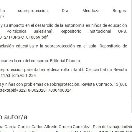
 sobreprotección. Dra. Mendoza Burgos.
on/
y su impacto en el desarrollo de la autonomía en niños de educación
d Politécnica Salesiana]. Repositorio Institucional UPS.
26012/1/UPS-CT010869.pdf
nclusión educativa y la sobreprotección en el aula. Repositorio de
ducar en la era del consumo. Editorial Planeta.
eprotección parental en el desarrollo infantil. Ciencia Latina Revista
811/cl_rcm.v5i1.234
s y niñas con problemas de sobreprotección. Revista Conrado, 13(60),
i_arttext&pid=S2218-36202017000400024
o autor/a
na García García, Carlos Alfredo Gruezo González ,
Plan de trabajo indivi