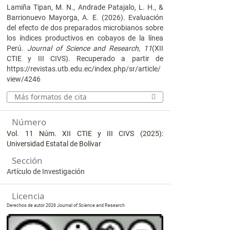
Lamiña Tipan, M. N., Andrade Patajalo, L. H., &
Barrionuevo Mayorga, A. E. (2026). Evaluación
del efecto de dos preparados microbianos sobre
los índices productivos en cobayos de la línea
Perú.
Journal of Science and Research
,
11
(XII
CTIE y III CIVS). Recuperado a partir de
https://revistas.utb.edu.ec/index.php/sr/article/
view/4246
Más formatos de cita
Número
Vol. 11 Núm. XII CTIE y III CIVS (2025):
Universidad Estatal de Bolívar
Sección
Artículo de Investigación
Licencia
Derechos de autor 2026 Journal of Science and Research