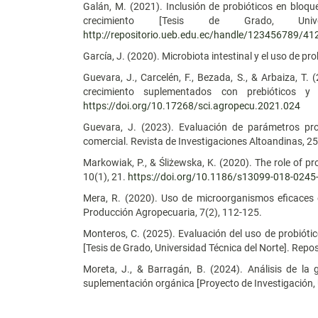
Galán, M. (2021). Inclusión de probióticos en bloq
crecimiento [Tesis de Grado, Univ
http://repositorio.ueb.edu.ec/handle/123456789/41
García, J. (2020). Microbiota intestinal y el uso de p
Guevara, J., Carcelén, F., Bezada, S., & Arbaiza, T
crecimiento suplementados con prebióticos y p
https://doi.org/10.17268/sci.agropecu.2021.024
Guevara, J. (2023). Evaluación de parámetros pr
comercial. Revista de Investigaciones Altoandinas, 25
Markowiak, P., & Śliżewska, K. (2020). The role of pr
10(1), 21.
https://doi.org/10.1186/s13099-018-0245
Mera, R. (2020). Uso de microorganismos eficaces e
Producción Agropecuaria, 7(2), 112-125.
Monteros, C. (2025). Evaluación del uso de probióti
[Tesis de Grado, Universidad Técnica del Norte]. Repos
Moreta, J., & Barragán, B. (2024). Análisis de la
suplementación orgánica [Proyecto de Investigación, U