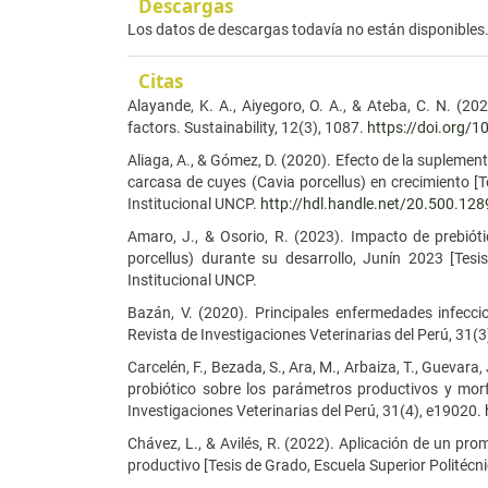
Descargas
Los datos de descargas todavía no están disponibles
Citas
Alayande, K. A., Aiyegoro, O. A., & Ateba, C. N. (202
factors. Sustainability, 12(3), 1087.
https://doi.org/
Aliaga, A., & Gómez, D. (2020). Efecto de la suplemen
carcasa de cuyes (Cavia porcellus) en crecimiento [T
Institucional UNCP.
http://hdl.handle.net/20.500.12
Amaro, J., & Osorio, R. (2023). Impacto de prebióti
porcellus) durante su desarrollo, Junín 2023 [Tesi
Institucional UNCP.
Bazán, V. (2020). Principales enfermedades infecc
Revista de Investigaciones Veterinarias del Perú, 31(
Carcelén, F., Bezada, S., Ara, M., Arbaiza, T., Guevara,
probiótico sobre los parámetros productivos y morf
Investigaciones Veterinarias del Perú, 31(4), e19020.
Chávez, L., & Avilés, R. (2022). Aplicación de un pr
productivo [Tesis de Grado, Escuela Superior Politéc