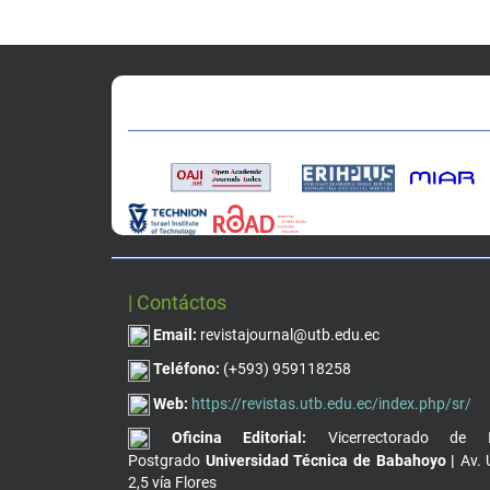
| Contáctos
Email:
revistajournal@utb.edu.ec
Teléfono:
(+593) 959118258
Web:
https://revistas.utb.edu.ec/index.php/sr/
Oficina Editorial:
Vicerrectorado de I
Postgrado
Universidad Técnica de Babahoyo |
Av. 
2,5 vía Flores