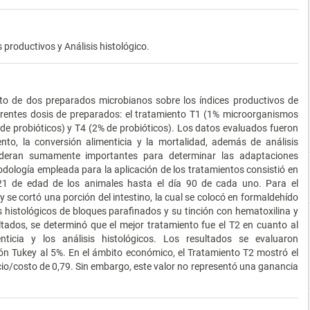
 productivos y Análisis histológico.
ecto de dos preparados microbianos sobre los índices productivos de
ferentes dosis de preparados: el tratamiento T1 (1% microorganismos
de probióticos) y T4 (2% de probióticos). Los datos evaluados fueron
nto, la conversión alimenticia y la mortalidad, además de análisis
sideran sumamente importantes para determinar las adaptaciones
odología empleada para la aplicación de los tratamientos consistió en
 21 de edad de los animales hasta el día 90 de cada uno. Para el
y se cortó una porción del intestino, la cual se colocó en formaldehído
s histológicos de bloques parafinados y su tinción con hematoxilina y
ltados, se determinó que el mejor tratamiento fue el T2 en cuanto al
ticia y los análisis histológicos. Los resultados se evaluaron
ón Tukey al 5%. En el ámbito económico, el Tratamiento T2 mostró el
icio/costo de 0,79. Sin embargo, este valor no representó una ganancia