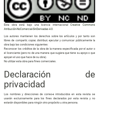
Esta obra está bajo una licencia internacional
Creative Commons
Atribución-NoComercial-SinDerivadas 4.0
.
Los autores mantienen los derechos sobre los artículos y por tanto son
libres de compartir, copiar, distribuir, ejecutar y comunicar públicamente la
obra bajo las condiciones siguientes:
Reconocer los créditos de la obra de la manera especificada por el autor o
el licenciante (pero no de una manera que sugiera que tiene su apoyo o que
apoyan el uso que hace de su obra).
No utilizar esta obra para fines comerciales.
Declaración de
privacidad
Los nombres y direcciones de correo-e introducidos en esta revista se
usarán exclusivamente para los fines declarados por esta revista y no
estarán disponibles para ningún otro propósito u otra persona.