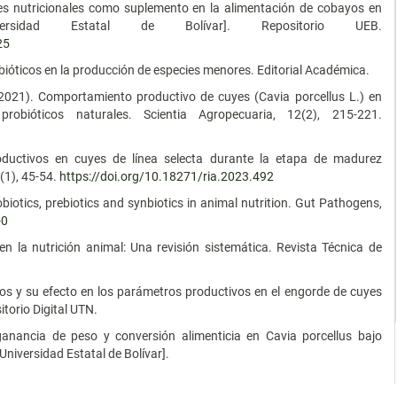
ues nutricionales como suplemento en la alimentación de cobayos en
ersidad Estatal de Bolívar]. Repositorio UEB.
25
robióticos en la producción de especies menores. Editorial Académica.
. (2021). Comportamiento productivo de cuyes (Cavia porcellus L.) en
robióticos naturales. Scientia Agropecuaria, 12(2), 215-221.
oductivos en cuyes de línea selecta durante la etapa de madurez
(1), 45-54.
https://doi.org/10.18271/ria.2023.492
obiotics, prebiotics and synbiotics in animal nutrition. Gut Pathogens,
-0
n la nutrición animal: Una revisión sistemática. Revista Técnica de
cos y su efecto en los parámetros productivos en el engorde de cuyes
itorio Digital UTN.
 ganancia de peso y conversión alimenticia en Cavia porcellus bajo
niversidad Estatal de Bolívar].