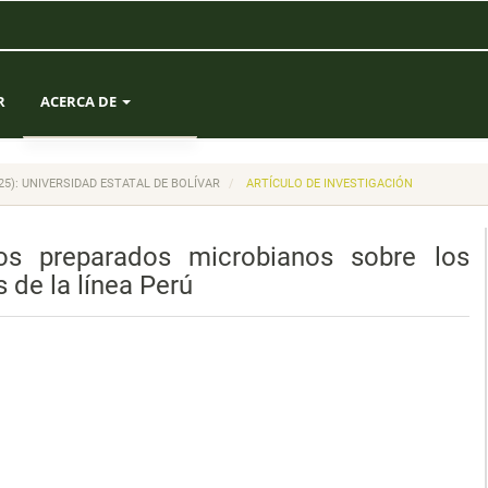
R
ACERCA DE
SOBRE LA REVISTA
(2025): UNIVERSIDAD ESTATAL DE BOLÍVAR
ARTÍCULO DE INVESTIGACIÓN
ENVÍOS
os preparados microbianos sobre los
EQUIPO EDITORIAL
 de la línea Perú
ESTADÍSTICAS
CONTACTO