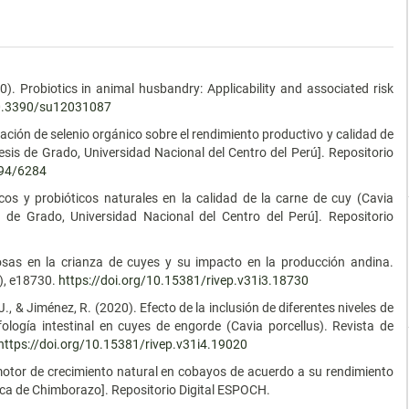
.
0). Probiotics in animal husbandry: Applicability and associated risk
10.3390/su12031087
tación de selenio orgánico sobre el rendimiento productivo y calidad de
esis de Grado, Universidad Nacional del Centro del Perú]. Repositorio
894/6284
cos y probióticos naturales en la calidad de la carne de cuy (Cavia
s de Grado, Universidad Nacional del Centro del Perú]. Repositorio
iosas en la crianza de cuyes y su impacto en la producción andina.
3), e18730.
https://doi.org/10.15381/rivep.v31i3.18730
 J., & Jiménez, R. (2020). Efecto de la inclusión de diferentes niveles de
ología intestinal en cuyes de engorde (Cavia porcellus). Revista de
https://doi.org/10.15381/rivep.v31i4.19020
omotor de crecimiento natural en cobayos de acuerdo a su rendimiento
nica de Chimborazo]. Repositorio Digital ESPOCH.