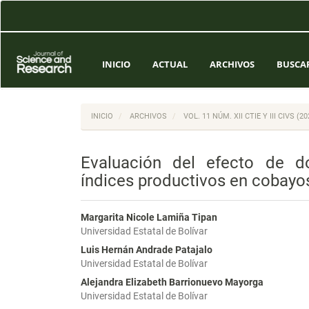
Navegación
principal
Contenido
principal
Barra
INICIO
ACTUAL
ARCHIVOS
BUSCA
lateral
INICIO
ARCHIVOS
VOL. 11 NÚM. XII CTIE Y III CIVS 
Evaluación del efecto de d
índices productivos en cobayos
Margarita Nicole Lamiña Tipan
Universidad Estatal de Bolívar
Luis Hernán Andrade Patajalo
Universidad Estatal de Bolívar
Alejandra Elizabeth Barrionuevo Mayorga
Universidad Estatal de Bolívar