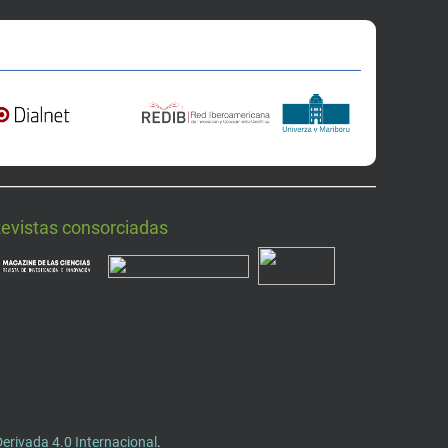
Revistas consorciadas
rivada 4.0 Internacional
.