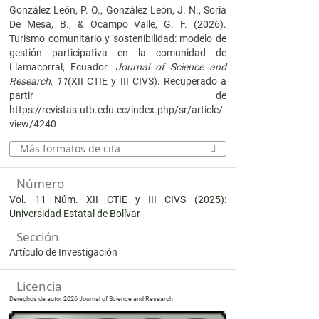
González León, P. O., González León, J. N., Soria
De Mesa, B., & Ocampo Valle, G. F. (2026).
Turismo comunitario y sostenibilidad: modelo de
gestión participativa en la comunidad de
Llamacorral, Ecuador.
Journal of Science and
Research
,
11
(XII CTIE y III CIVS). Recuperado a
partir de
https://revistas.utb.edu.ec/index.php/sr/article/
view/4240
Más formatos de cita
Número
Vol. 11 Núm. XII CTIE y III CIVS (2025):
Universidad Estatal de Bolívar
Sección
Artículo de Investigación
Licencia
Derechos de autor 2026 Journal of Science and Research