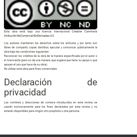
Esta obra está bajo una licencia internacional
Creative Commons
Atribución-NoComercial-SinDerivadas 4.0
.
Los autores mantienen los derechos sobre los artículos y por tanto son
libres de compartir, copiar, distribuir, ejecutar y comunicar públicamente la
obra bajo las condiciones siguientes:
Reconocer los créditos de la obra de la manera especificada por el autor o
el licenciante (pero no de una manera que sugiera que tiene su apoyo o que
apoyan el uso que hace de su obra).
No utilizar esta obra para fines comerciales.
Declaración de
privacidad
Los nombres y direcciones de correo-e introducidos en esta revista se
usarán exclusivamente para los fines declarados por esta revista y no
estarán disponibles para ningún otro propósito u otra persona.