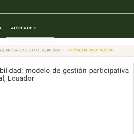
R
ACERCA DE
SOBRE LA REVISTA
(2025): UNIVERSIDAD ESTATAL DE BOLÍVAR
ARTÍCULO DE INVESTIGACIÓN
ENVÍOS
bilidad: modelo de gestión participativa
EQUIPO EDITORIAL
l, Ecuador
ESTADÍSTICAS
CONTACTO