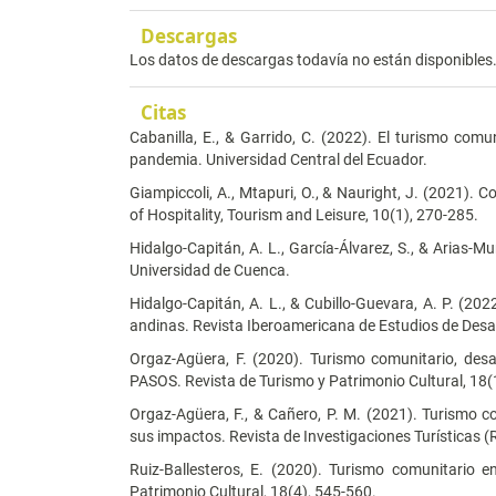
Descargas
Los datos de descargas todavía no están disponibles
Citas
Cabanilla, E., & Garrido, C. (2022). El turismo comun
pandemia. Universidad Central del Ecuador.
Giampiccoli, A., Mtapuri, O., & Nauright, J. (2021).
of Hospitality, Tourism and Leisure, 10(1), 270-285.
Hidalgo-Capitán, A. L., García-Álvarez, S., & Arias-Mu
Universidad de Cuenca.
Hidalgo-Capitán, A. L., & Cubillo-Guevara, A. P. (2022
andinas. Revista Iberoamericana de Estudios de Desarr
Orgaz-Agüera, F. (2020). Turismo comunitario, desarr
PASOS. Revista de Turismo y Patrimonio Cultural, 18(1
Orgaz-Agüera, F., & Cañero, P. M. (2021). Turismo c
sus impactos. Revista de Investigaciones Turísticas (R
Ruiz-Ballesteros, E. (2020). Turismo comunitario 
Patrimonio Cultural, 18(4), 545-560.