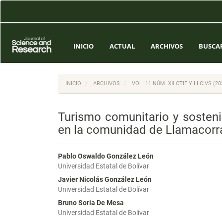
Navegación
principal
Contenido
principal
Barra
INICIO
ACTUAL
ARCHIVOS
BUSCA
lateral
INICIO
ARCHIVOS
VOL. 11 NÚM. XII CTIE Y III CIVS 
Turismo comunitario y sosteni
en la comunidad de Llamacorra
Pablo Oswaldo González León
Universidad Estatal de Bolívar
Javier Nicolás González León
Universidad Estatal de Bolívar
Bruno Soria De Mesa
Universidad Estatal de Bolívar