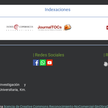
Indexaciones
| Redes Sociales
| 
nvestigación y
Universitaria, Km.
una
licencia de Creative Commons Reconocimiento-NoComercial-SinObraDe