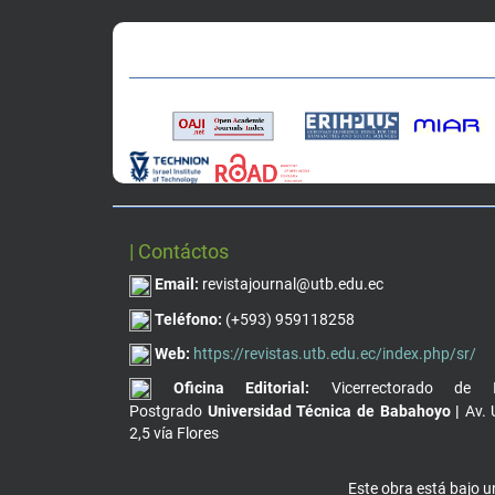
| Contáctos
Email:
revistajournal@utb.edu.ec
Teléfono:
(+593) 959118258
Web:
https://revistas.utb.edu.ec/index.php/sr/
Oficina Editorial:
Vicerrectorado de I
Postgrado
Universidad Técnica de Babahoyo |
Av. 
2,5 vía Flores
Este obra está bajo 