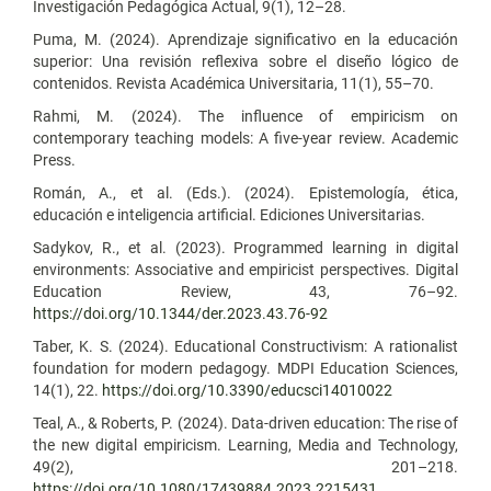
Investigación Pedagógica Actual, 9(1), 12–28.
Puma, M. (2024). Aprendizaje significativo en la educación
superior: Una revisión reflexiva sobre el diseño lógico de
contenidos. Revista Académica Universitaria, 11(1), 55–70.
Rahmi, M. (2024). The influence of empiricism on
contemporary teaching models: A five-year review. Academic
Press.
Román, A., et al. (Eds.). (2024). Epistemología, ética,
educación e inteligencia artificial. Ediciones Universitarias.
Sadykov, R., et al. (2023). Programmed learning in digital
environments: Associative and empiricist perspectives. Digital
Education Review, 43, 76–92.
https://doi.org/10.1344/der.2023.43.76-92
Taber, K. S. (2024). Educational Constructivism: A rationalist
foundation for modern pedagogy. MDPI Education Sciences,
14(1), 22.
https://doi.org/10.3390/educsci14010022
Teal, A., & Roberts, P. (2024). Data-driven education: The rise of
the new digital empiricism. Learning, Media and Technology,
49(2), 201–218.
https://doi.org/10.1080/17439884.2023.2215431