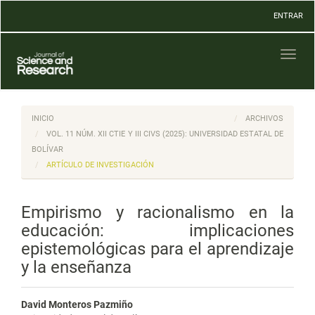
Navegación
ENTRAR
principal
Contenido
principal
Toggl
Barra
naviga
lateral
INICIO
ARCHIVOS
VOL. 11 NÚM. XII CTIE Y III CIVS (2025): UNIVERSIDAD ESTATAL DE
BOLÍVAR
ARTÍCULO DE INVESTIGACIÓN
Empirismo y racionalismo en la
educación: implicaciones
epistemológicas para el aprendizaje
y la enseñanza
David Monteros Pazmiño