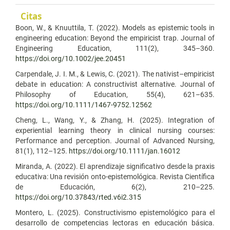
Citas
Boon, W., & Knuuttila, T. (2022). Models as epistemic tools in
engineering education: Beyond the empiricist trap. Journal of
Engineering Education, 111(2), 345–360.
https://doi.org/10.1002/jee.20451
Carpendale, J. I. M., & Lewis, C. (2021). The nativist–empiricist
debate in education: A constructivist alternative. Journal of
Philosophy of Education, 55(4), 621–635.
https://doi.org/10.1111/1467-9752.12562
Cheng, L., Wang, Y., & Zhang, H. (2025). Integration of
experiential learning theory in clinical nursing courses:
Performance and perception. Journal of Advanced Nursing,
81(1), 112–125.
https://doi.org/10.1111/jan.16012
Miranda, A. (2022). El aprendizaje significativo desde la praxis
educativa: Una revisión onto-epistemológica. Revista Científica
de Educación, 6(2), 210–225.
https://doi.org/10.37843/rted.v6i2.315
Montero, L. (2025). Constructivismo epistemológico para el
desarrollo de competencias lectoras en educación básica.