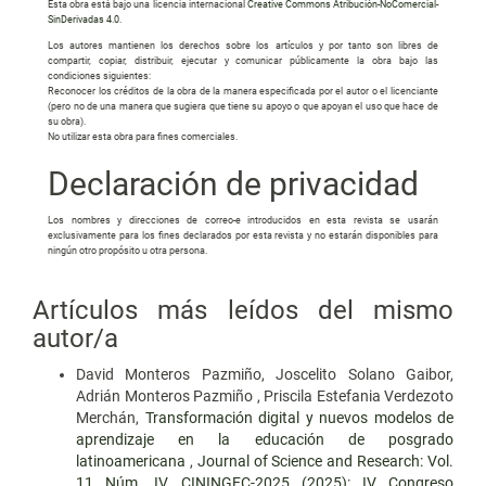
Esta obra está bajo una licencia internacional
Creative Commons Atribución-NoComercial-
SinDerivadas 4.0
.
Los autores mantienen los derechos sobre los artículos y por tanto son libres de
compartir, copiar, distribuir, ejecutar y comunicar públicamente la obra bajo las
condiciones siguientes:
Reconocer los créditos de la obra de la manera especificada por el autor o el licenciante
(pero no de una manera que sugiera que tiene su apoyo o que apoyan el uso que hace de
su obra).
No utilizar esta obra para fines comerciales.
Declaración de privacidad
Los nombres y direcciones de correo-e introducidos en esta revista se usarán
exclusivamente para los fines declarados por esta revista y no estarán disponibles para
ningún otro propósito u otra persona.
Artículos más leídos del mismo
autor/a
David Monteros Pazmiño, Joscelito Solano Gaibor,
Adrián Monteros Pazmiño , Priscila Estefania Verdezoto
Merchán,
Transformación digital y nuevos modelos de
aprendizaje en la educación de posgrado
latinoamericana
,
Journal of Science and Research: Vol.
11 Núm. IV CININGEC-2025 (2025): IV Congreso