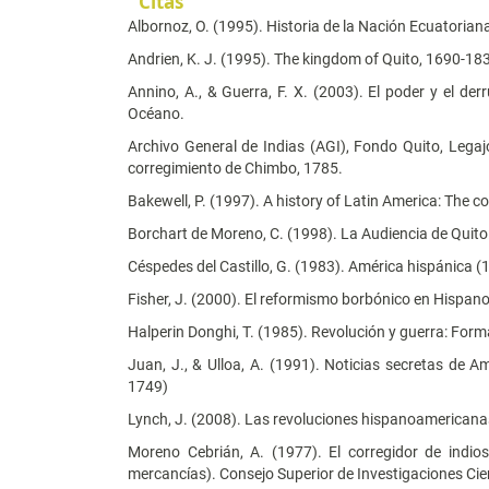
Citas
Albornoz, O. (1995). Historia de la Nación Ecuatoriana
Andrien, K. J. (1995). The kingdom of Quito, 1690-18
Annino, A., & Guerra, F. X. (2003). El poder y el der
Océano.
Archivo General de Indias (AGI), Fondo Quito, Legaj
corregimiento de Chimbo, 1785.
Bakewell, P. (1997). A history of Latin America: The co
Borchart de Moreno, C. (1998). La Audiencia de Quito:
Céspedes del Castillo, G. (1983). América hispánica (
Fisher, J. (2000). El reformismo borbónico en Hispan
Halperin Donghi, T. (1985). Revolución y guerra: Formac
Juan, J., & Ulloa, A. (1991). Noticias secretas de A
1749)
Lynch, J. (2008). Las revoluciones hispanoamericanas
Moreno Cebrián, A. (1977). El corregidor de indio
mercancías). Consejo Superior de Investigaciones Cien