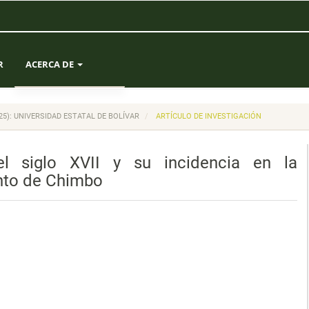
R
ACERCA DE
SOBRE LA REVISTA
(2025): UNIVERSIDAD ESTATAL DE BOLÍVAR
ARTÍCULO DE INVESTIGACIÓN
ENVÍOS
l siglo XVII y su incidencia en la
EQUIPO EDITORIAL
ento de Chimbo
ESTADÍSTICAS
CONTACTO