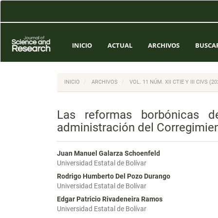
Navegación
principal
Contenido
principal
Barra
INICIO
ACTUAL
ARCHIVOS
BUSCA
lateral
INICIO
ARCHIVOS
VOL. 11 NÚM. XII CTIE Y III CIVS 
Las reformas borbónicas de
administración del Corregimi
Juan Manuel Galarza Schoenfeld
Universidad Estatal de Bolívar
Rodrigo Humberto Del Pozo Durango
Universidad Estatal de Bolívar
Edgar Patricio Rivadeneira Ramos
Universidad Estatal de Bolívar