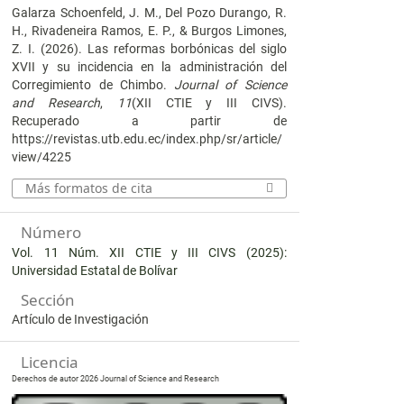
Galarza Schoenfeld, J. M., Del Pozo Durango, R.
H., Rivadeneira Ramos, E. P., & Burgos Limones,
Z. I. (2026). Las reformas borbónicas del siglo
XVII y su incidencia en la administración del
Corregimiento de Chimbo.
Journal of Science
and Research
,
11
(XII CTIE y III CIVS).
Recuperado a partir de
https://revistas.utb.edu.ec/index.php/sr/article/
view/4225
Más formatos de cita
Número
Vol. 11 Núm. XII CTIE y III CIVS (2025):
Universidad Estatal de Bolívar
Sección
Artículo de Investigación
Licencia
Derechos de autor 2026 Journal of Science and Research