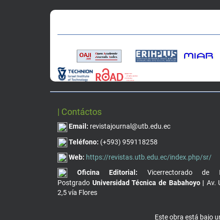
| Contáctos
Email:
revistajournal@utb.edu.ec
Teléfono:
(+593) 959118258
Web:
https://revistas.utb.edu.ec/index.php/sr/
Oficina Editorial:
Vicerrectorado de I
Postgrado
Universidad Técnica de Babahoyo |
Av. 
2,5 vía Flores
Este obra está bajo 