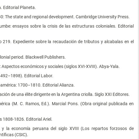
. Editorial Planeta.
30: The state and regional development. Cambridge University Press.
rumbe: ensayos sobre la crisis de las estructuras coloniales. Editorial
o 219. Expediente sobre la recaudación de tributos y alcabalas en el
lonial period. Blackwell Publishers.
 Aspectos económicos y sociales (siglos XVI-XVIII). Abya-Yala.
1492–1898). Editorial Labor.
oamérica: 1700–1810. Editorial Alianza.
ión de una élite dirigente en la Argentina criolla. Siglo XXI Editores.
mérica (M. C. Ramos, Ed.). Marcial Pons. (Obra original publicada en
 1808-1826. Editorial Ariel.
s y la economía peruana del siglo XVIII (Los repartos forzosos de
tíficas (CSIC).