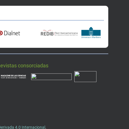
Revistas consorciadas
rivada 4.0 Internacional
.