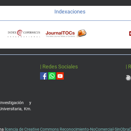
Indexaciones
| Redes Sociales
| 
nvestigación y
Universitaria, Km.
una
licencia de Creative Commons Reconocimiento-NoComercial-SinObraDe