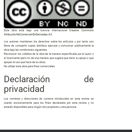
Esta obra está bajo una licencia internacional
Creative Commons
Atribución-NoComercial-SinDerivadas 4.0
.
Los autores mantienen los derechos sobre los artículos y por tanto son
libres de compartir, copiar, distribuir, ejecutar y comunicar públicamente la
obra bajo las condiciones siguientes:
Reconocer los créditos de la obra de la manera especificada por el autor o
el licenciante (pero no de una manera que sugiera que tiene su apoyo o que
apoyan el uso que hace de su obra).
No utilizar esta obra para fines comerciales.
Declaración de
privacidad
Los nombres y direcciones de correo-e introducidos en esta revista se
usarán exclusivamente para los fines declarados por esta revista y no
estarán disponibles para ningún otro propósito u otra persona.