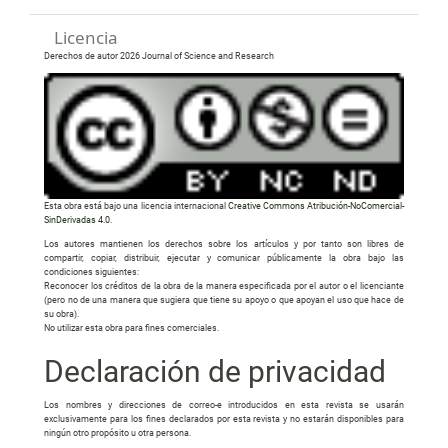
Licencia
Derechos de autor 2026 Journal of Science and Research
Esta obra está bajo una licencia internacional
Creative Commons Atribución-NoComercial-
SinDerivadas 4.0
.
Los autores mantienen los derechos sobre los artículos y por tanto son libres de
compartir, copiar, distribuir, ejecutar y comunicar públicamente la obra bajo las
condiciones siguientes:
Reconocer los créditos de la obra de la manera especificada por el autor o el licenciante
(pero no de una manera que sugiera que tiene su apoyo o que apoyan el uso que hace de
su obra).
No utilizar esta obra para fines comerciales.
Declaración de privacidad
Los nombres y direcciones de correo-e introducidos en esta revista se usarán
exclusivamente para los fines declarados por esta revista y no estarán disponibles para
ningún otro propósito u otra persona.