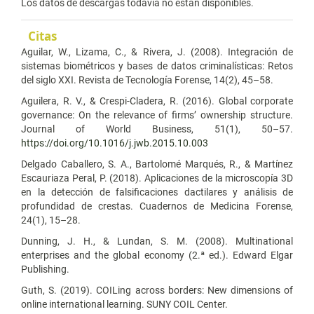
Los datos de descargas todavía no están disponibles.
Citas
Aguilar, W., Lizama, C., & Rivera, J. (2008). Integración de
sistemas biométricos y bases de datos criminalísticas: Retos
del siglo XXI. Revista de Tecnología Forense, 14(2), 45–58.
Aguilera, R. V., & Crespi-Cladera, R. (2016). Global corporate
governance: On the relevance of firms’ ownership structure.
Journal of World Business, 51(1), 50–57.
https://doi.org/10.1016/j.jwb.2015.10.003
Delgado Caballero, S. A., Bartolomé Marqués, R., & Martínez
Escauriaza Peral, P. (2018). Aplicaciones de la microscopía 3D
en la detección de falsificaciones dactilares y análisis de
profundidad de crestas. Cuadernos de Medicina Forense,
24(1), 15–28.
Dunning, J. H., & Lundan, S. M. (2008). Multinational
enterprises and the global economy (2.ª ed.). Edward Elgar
Publishing.
Guth, S. (2019). COILing across borders: New dimensions of
online international learning. SUNY COIL Center.