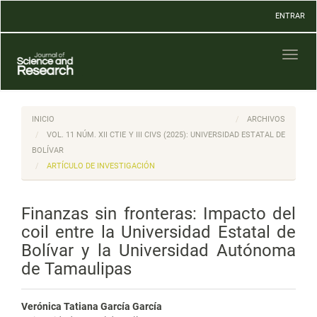
Navegación
ENTRAR
principal
Contenido
principal
Toggl
Barra
naviga
lateral
INICIO
ARCHIVOS
VOL. 11 NÚM. XII CTIE Y III CIVS (2025): UNIVERSIDAD ESTATAL DE
BOLÍVAR
ARTÍCULO DE INVESTIGACIÓN
Finanzas sin fronteras: Impacto del
coil entre la Universidad Estatal de
Bolívar y la Universidad Autónoma
de Tamaulipas
Verónica Tatiana García García