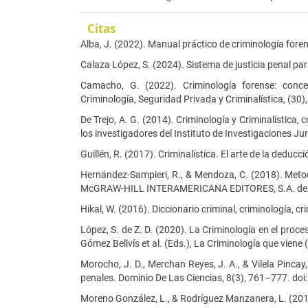
Citas
Alba, J. (2022). Manual práctico de criminología foren
Calaza López, S. (2024). Sistema de justicia penal pa
Camacho, G. (2022). Criminología forense: conce
Criminología, Seguridad Privada y Criminalística, (30),
De Trejo, A. G. (2014). Criminología y Criminalística, c
los investigadores del Instituto de Investigaciones Jur
Guillén, R. (2017). Criminalística. El arte de la deducci
Hernández-Sampieri, R., & Mendoza, C. (2018). Metodol
McGRAW-HILL INTERAMERICANA EDITORES, S.A. de 
Hikal, W. (2016). Diccionario criminal, criminología, cr
López, S. de Z. D. (2020). La Criminología en el proces
Gómez Bellvís et al. (Eds.), La Criminología que viene
Morocho, J. D., Merchan Reyes, J. A., & Vilela Pincay, 
penales. Dominio De Las Ciencias, 8(3), 761–777. do
Moreno González, L., & Rodríguez Manzanera, L. (2017)