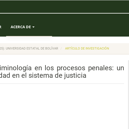
R
ACERCA DE
SOBRE LA REVISTA
(2025): UNIVERSIDAD ESTATAL DE BOLÍVAR
ARTÍCULO DE INVESTIGACIÓN
ENVÍOS
criminología en los procesos penales: un
EQUIPO EDITORIAL
ad en el sistema de justicia
ESTADÍSTICAS
CONTACTO