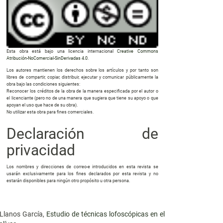
Esta obra está bajo una licencia internacional
Creative Commons
Atribución-NoComercial-SinDerivadas 4.0
.
Los autores mantienen los derechos sobre los artículos y por tanto son
libres de compartir, copiar, distribuir, ejecutar y comunicar públicamente la
obra bajo las condiciones siguientes:
Reconocer los créditos de la obra de la manera especificada por el autor o
el licenciante (pero no de una manera que sugiera que tiene su apoyo o que
apoyan el uso que hace de su obra).
No utilizar esta obra para fines comerciales.
Declaración de
privacidad
Los nombres y direcciones de correo-e introducidos en esta revista se
usarán exclusivamente para los fines declarados por esta revista y no
estarán disponibles para ningún otro propósito u otra persona.
 Llanos García,
Estudio de técnicas lofoscópicas en el