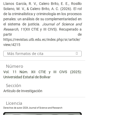
Llanos García, R. V., Calero Brito, E. E., Rosillo
Solano, M. V., & Calero Brito, A. C. (2026). El rol
de la criminalística y criminología en los procesos
penales: un análisis de su complementariedad en
el sistema de justicia.
Journal of Science and
Research
,
11
(XII CTIE y III CIVS). Recuperado a
partir de
https://revistas.utb.edu.ec/index.php/sr/article/
view/4215
Más formatos de cita
Número
Vol. 11 Núm. XII CTIE y III CIVS (2025):
Universidad Estatal de Bolívar
Sección
Artículo de Investigación
Licencia
Derechos de autor 2026 Journal of Science and Research