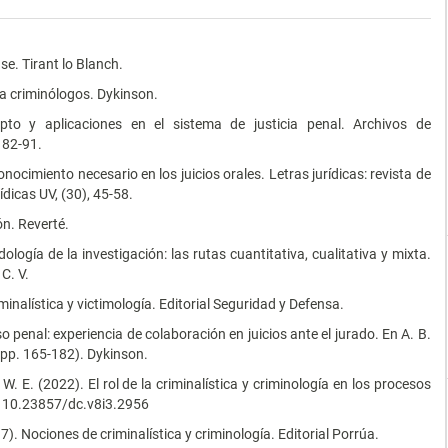
se. Tirant lo Blanch.
ra criminólogos. Dykinson.
pto y aplicaciones en el sistema de justicia penal. Archivos de
 82-91.
onocimiento necesario en los juicios orales. Letras jurídicas: revista de
ídicas UV, (30), 45-58.
ón. Reverté.
ogía de la investigación: las rutas cuantitativa, cualitativa y mixta.
C. V.
iminalística y victimología. Editorial Seguridad y Defensa.
o penal: experiencia de colaboración en juicios ante el jurado. En A. B.
 (pp. 165-182). Dykinson.
W. E. (2022). El rol de la criminalística y criminología en los procesos
i: 10.23857/dc.v8i3.2956
. Nociones de criminalística y criminología. Editorial Porrúa.