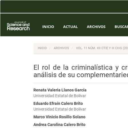
Navegación
principal
Contenido
principal
Barra
INICIO
ACTUAL
ARCHIVOS
BUSCA
lateral
INICIO
ARCHIVOS
VOL. 11 NÚM. XII CTIE Y III CIVS 
El rol de la criminalística y 
análisis de su complementaried
Renata Valeria Llanos García
Universidad Estatal de Bolívar
Eduardo Efraín Calero Brito
Universidad Estatal de Bolívar
Marco Vinicio Rosillo Solano
Andrea Carolina Calero Brito