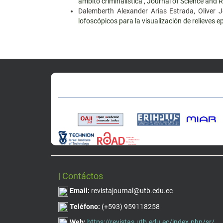
ámbito criminalística
,
Journal of Science and Re
Dalemberth Alexander Arias Estrada, Oliver 
lofoscópicos para la visualización de relieves 
| Contáctos
Email:
revistajournal@utb.edu.ec
Teléfono:
(+593) 959118258
Web:
https://revistas.utb.edu.ec/index.php/sr/