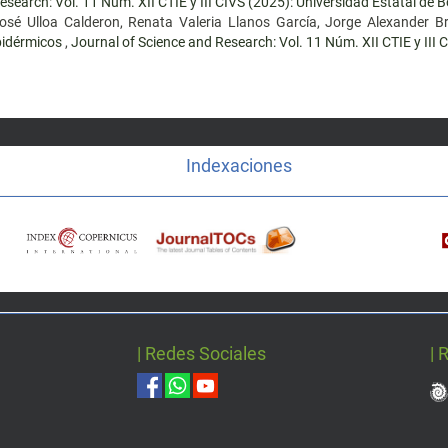
search: Vol. 11 Núm. XII CTIE y III CIVS (2025): Universidad Estatal de B
José Ulloa Calderon, Renata Valeria Llanos García, Jorge Alexander B
epidérmicos
,
Journal of Science and Research: Vol. 11 Núm. XII CTIE y III 
Indexaciones
| Redes Sociales
| 