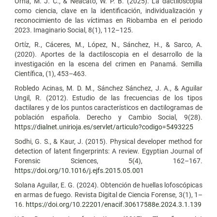
Orna, M. J. C., & Neacato, W. P. B. (2025). La dactiloscopia
como ciencia, clave en la identificación, individualización y
reconocimiento de las víctimas en Riobamba en el periodo
2023. Imaginario Social, 8(1), 112–125.
Ortíz, R., Cáceres, M., López, N., Sánchez, H., & Sarco, A.
(2020). Aportes de la dactiloscopia en el desarrollo de la
investigación en la escena del crimen en Panamá. Semilla
Científica, (1), 453–463.
Robledo Acinas, M. D. M., Sánchez Sánchez, J. A., & Aguilar
Ungil, R. (2012). Estudio de las frecuencias de los tipos
dactilares y de los puntos característicos en dactilogramas de
población española. Derecho y Cambio Social, 9(28).
https://dialnet.unirioja.es/servlet/articulo?codigo=5493225
Sodhi, G. S., & Kaur, J. (2015). Physical developer method for
detection of latent fingerprints: A review. Egyptian Journal of
Forensic Sciences, 5(4), 162–167.
https://doi.org/10.1016/j.ejfs.2015.05.001
Solana Aguilar, E. G. (2024). Obtención de huellas lofoscópicas
en armas de fuego. Revista Digital de Ciencia Forense, 3(1), 1–
16.
https://doi.org/10.22201/enacif.30617588e.2024.3.1.139