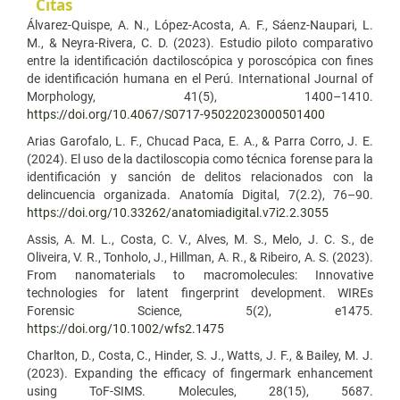
Citas
Álvarez-Quispe, A. N., López-Acosta, A. F., Sáenz-Naupari, L.
M., & Neyra-Rivera, C. D. (2023). Estudio piloto comparativo
entre la identificación dactiloscópica y poroscópica con fines
de identificación humana en el Perú. International Journal of
Morphology, 41(5), 1400–1410.
https://doi.org/10.4067/S0717-95022023000501400
Arias Garofalo, L. F., Chucad Paca, E. A., & Parra Corro, J. E.
(2024). El uso de la dactiloscopia como técnica forense para la
identificación y sanción de delitos relacionados con la
delincuencia organizada. Anatomía Digital, 7(2.2), 76–90.
https://doi.org/10.33262/anatomiadigital.v7i2.2.3055
Assis, A. M. L., Costa, C. V., Alves, M. S., Melo, J. C. S., de
Oliveira, V. R., Tonholo, J., Hillman, A. R., & Ribeiro, A. S. (2023).
From nanomaterials to macromolecules: Innovative
technologies for latent fingerprint development. WIREs
Forensic Science, 5(2), e1475.
https://doi.org/10.1002/wfs2.1475
Charlton, D., Costa, C., Hinder, S. J., Watts, J. F., & Bailey, M. J.
(2023). Expanding the efficacy of fingermark enhancement
using ToF-SIMS. Molecules, 28(15), 5687.