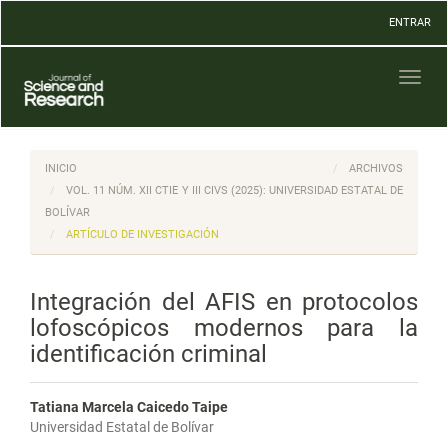
Navegación
ENTRAR
principal
Contenido
principal
Toggl
Barra
naviga
lateral
INICIO
ARCHIVOS
VOL. 11 NÚM. XII CTIE Y III CIVS (2025): UNIVERSIDAD ESTATAL DE
BOLÍVAR
ARTÍCULO DE INVESTIGACIÓN
Integración del AFIS en protocolos
lofoscópicos modernos para la
identificación criminal
Tatiana Marcela Caicedo Taipe
Universidad Estatal de Bolívar