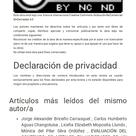
Esta obra está bajo una licencia internacional
Creative Commons Atribución-NoComercial-
SinDerivadas 4.0
.
Los autores mantienen los derechos sobre los artículos y por tanto son libres de
compartir, copiar, distribuir, ejecutar y comunicar públicamente la obra bajo las
condiciones siguientes:
Reconocer los créditos de la obra de la manera especificada por el autor o el licenciante
(pero no de una manera que sugiera que tiene su apoyo o que apoyan el uso que hace de
su obra).
No utilizar esta obra para fines comerciales.
Declaración de privacidad
Los nombres y direcciones de correo-e introducidos en esta revista se usarán
exclusivamente para los fines declarados por esta revista y no estarán disponibles para
ningún otro propósito u otra persona.
Artículos más leídos del mismo
autor/a
Jorge Alexander Briceño Carrasquel , Carlos Humberto
Aguas Changoluisa , Liceña Elizabeth Moposita Llundo ,
Mónica del Pilar Silva Ordóñez ,
EVALUACIÓN DEL