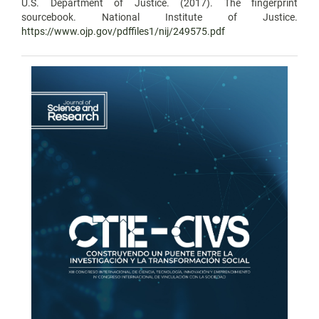
U.S. Department of Justice. (2017). The fingerprint
sourcebook. National Institute of Justice.
https://www.ojp.gov/pdffiles1/nij/249575.pdf