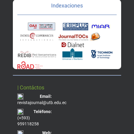
Indexaciones
| Contáctos
Email:
revistajournal@utb.edu.ec
Teléfono:
(+593)
959118258
Web: