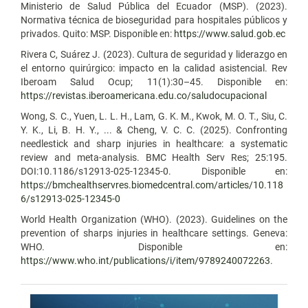
Ministerio de Salud Pública del Ecuador (MSP). (2023).
Normativa técnica de bioseguridad para hospitales públicos y
privados. Quito: MSP. Disponible en:
https://www.salud.gob.ec
Rivera C, Suárez J. (2023). Cultura de seguridad y liderazgo en
el entorno quirúrgico: impacto en la calidad asistencial. Rev
Iberoam Salud Ocup; 11(1):30–45. Disponible en:
https://revistas.iberoamericana.edu.co/saludocupacional
Wong, S. C., Yuen, L. L. H., Lam, G. K. M., Kwok, M. O. T., Siu, C.
Y. K., Li, B. H. Y., ... & Cheng, V. C. C. (2025). Confronting
needlestick and sharp injuries in healthcare: a systematic
review and meta-analysis. BMC Health Serv Res; 25:195.
DOI:10.1186/s12913-025-12345-0. Disponible en:
https://bmchealthservres.biomedcentral.com/articles/10.118
6/s12913-025-12345-0
World Health Organization (WHO). (2023). Guidelines on the
prevention of sharps injuries in healthcare settings. Geneva:
WHO. Disponible en:
https://www.who.int/publications/i/item/9789240072263
.