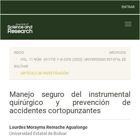
Navegación
ENTRAR
principal
Contenido
principal
Toggl
Barra
naviga
lateral
INICIO
ARCHIVOS
VOL. 11 NÚM. XII CTIE Y III CIVS (2025): UNIVERSIDAD ESTATAL DE
BOLÍVAR
ARTÍCULO DE INVESTIGACIÓN
Manejo seguro del instrumental
quirúrgico y prevención de
accidentes cortopunzantes
Lourdes Morayma Remache Agualongo
Universidad Estatal de Bolívar