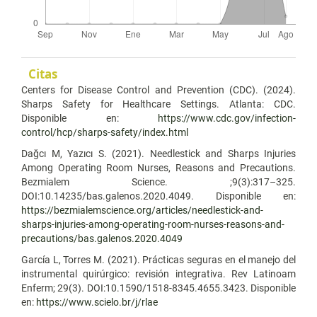
Citas
Centers for Disease Control and Prevention (CDC). (2024).
Sharps Safety for Healthcare Settings. Atlanta: CDC.
Disponible en:
https://www.cdc.gov/infection-
control/hcp/sharps-safety/index.html
Dağcı M, Yazıcı S. (2021). Needlestick and Sharps Injuries
Among Operating Room Nurses, Reasons and Precautions.
Bezmialem Science. ;9(3):317–325.
DOI:10.14235/bas.galenos.2020.4049. Disponible en:
https://bezmialemscience.org/articles/needlestick-and-
sharps-injuries-among-operating-room-nurses-reasons-and-
precautions/bas.galenos.2020.4049
García L, Torres M. (2021). Prácticas seguras en el manejo del
instrumental quirúrgico: revisión integrativa. Rev Latinoam
Enferm; 29(3). DOI:10.1590/1518-8345.4655.3423. Disponible
en:
https://www.scielo.br/j/rlae