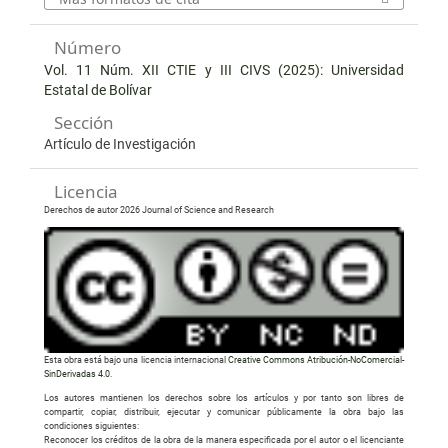
Número
Vol. 11 Núm. XII CTIE y III CIVS (2025): Universidad
Estatal de Bolívar
Sección
Artículo de Investigación
Licencia
Derechos de autor 2026 Journal of Science and Research
Esta obra está bajo una licencia internacional
Creative Commons Atribución-NoComercial-
SinDerivadas 4.0
.
Los autores mantienen los derechos sobre los artículos y por tanto son libres de
compartir, copiar, distribuir, ejecutar y comunicar públicamente la obra bajo las
condiciones siguientes:
Reconocer los créditos de la obra de la manera especificada por el autor o el licenciante