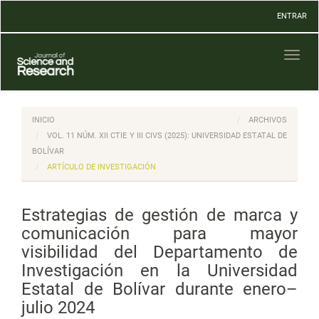
Navegación
ENTRAR
principal
Contenido
principal
Toggl
Barra
naviga
lateral
INICIO
ARCHIVOS
VOL. 11 NÚM. XII CTIE Y III CIVS (2025): UNIVERSIDAD ESTATAL DE
BOLÍVAR
ARTÍCULO DE INVESTIGACIÓN
Estrategias de gestión de marca y
comunicación para mayor
visibilidad del Departamento de
Investigación en la Universidad
Estatal de Bolívar durante enero–
julio 2024