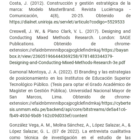
Costa, J. (2012). Construcción y gestión estratégica de la
marca: Modelo MasterBrand. Revista Luciérnaga -
Comunicación, 4(8), 20-25. Obtenido de
https://dialnet.unirioja.es/servlet/articulo?codigo=5529533
Creswell, J. W., & Plano Clark, V. L. (2017). Designing and
Conducting Mixed Methods Research. London: SAGE
Publications. Obtenido de chrome-
extension://efaidnbmnnnibpcajpcglclefindmkaj/
https://bayan
box.ir/view/236051966444369258/9781483344379-
Designing-and-Conducting-Mixed-Methods-Research-3e.pdf
Gamonal Montoya, J. A. (2022). El Branding y las estrategias
de posicionamiento en los Institutos de Educación Superior
Tecnológico Público. (Tesis para optar el Grado Académico de
Magíster en Gestión Pública). Universidad Nacional Mayor de
San Marcos, Lima. Obtenido de chrome-
extension://efaidnbmnnnibpcajpcglclefindmkaj/
https://cyberte
sis.unmsm.edu.pe/backend/api/core/bitstreams/de5a41c6-
fb49-493d-9bd8-162c09d033ef/content
González Vega, A. M., Molina Sánchez, A., López Salazar, A., &
López Salazar, G. L. (07 de 2022). La entrevista cualitativa
como técnica de investigación en el estudio de las