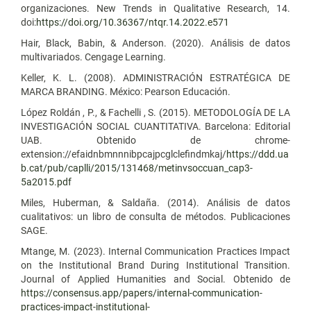
organizaciones. New Trends in Qualitative Research, 14.
doi:
https://doi.org/10.36367/ntqr.14.2022.e571
Hair, Black, Babin, & Anderson. (2020). Análisis de datos
multivariados. Cengage Learning.
Keller, K. L. (2008). ADMINISTRACIÓN ESTRATÉGICA DE
MARCA BRANDING. México: Pearson Educación.
López Roldán , P., & Fachelli , S. (2015). METODOLOGÍA DE LA
INVESTIGACIÓN SOCIAL CUANTITATIVA. Barcelona: Editorial
UAB. Obtenido de chrome-
extension://efaidnbmnnnibpcajpcglclefindmkaj/
https://ddd.ua
b.cat/pub/caplli/2015/131468/metinvsoccuan_cap3-
5a2015.pdf
Miles, Huberman, & Saldaña. (2014). Análisis de datos
cualitativos: un libro de consulta de métodos. Publicaciones
SAGE.
Mtange, M. (2023). Internal Communication Practices Impact
on the Institutional Brand During Institutional Transition.
Journal of Applied Humanities and Social. Obtenido de
https://consensus.app/papers/internal-communication-
practices-impact-institutional-