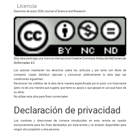
Licencia
Derechos de autor 2026 Journal of Science and Research
Esta obra está bajo una licencia internacional
Creative Commons Atribución-NoComercial-
SinDerivadas 4.0
.
Los autores mantienen los derechos sobre los artículos y por tanto son libres de
compartir, copiar, distribuir, ejecutar y comunicar públicamente la obra bajo las
condiciones siguientes:
Reconocer los créditos de la obra de la manera especificada por el autor o el licenciante
(pero no de una manera que sugiera que tiene su apoyo o que apoyan el uso que hace de
su obra).
No utilizar esta obra para fines comerciales.
Declaración de privacidad
Los nombres y direcciones de correo-e introducidos en esta revista se usarán
exclusivamente para los fines declarados por esta revista y no estarán disponibles para
ningún otro propósito u otra persona.