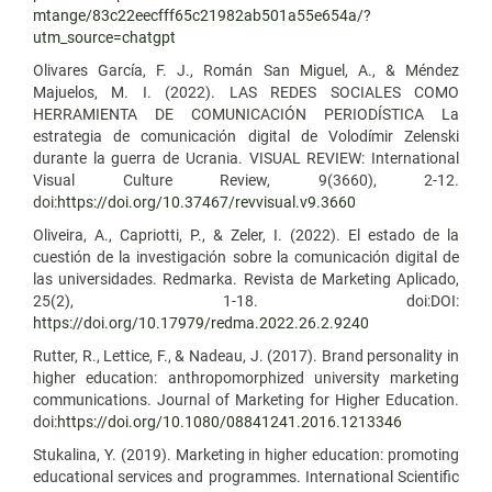
mtange/83c22eecfff65c21982ab501a55e654a/?
utm_source=chatgpt
Olivares García, F. J., Román San Miguel, A., & Méndez
Majuelos, M. I. (2022). LAS REDES SOCIALES COMO
HERRAMIENTA DE COMUNICACIÓN PERIODÍSTICA La
estrategia de comunicación digital de Volodímir Zelenski
durante la guerra de Ucrania. VISUAL REVIEW: International
Visual Culture Review, 9(3660), 2-12.
doi:
https://doi.org/10.37467/revvisual.v9.3660
Oliveira, A., Capriotti, P., & Zeler, I. (2022). El estado de la
cuestión de la investigación sobre la comunicación digital de
las universidades. Redmarka. Revista de Marketing Aplicado,
25(2), 1-18. doi:DOI:
https://doi.org/10.17979/redma.2022.26.2.9240
Rutter, R., Lettice, F., & Nadeau, J. (2017). Brand personality in
higher education: anthropomorphized university marketing
communications. Journal of Marketing for Higher Education.
doi:
https://doi.org/10.1080/08841241.2016.1213346
Stukalina, Y. (2019). Marketing in higher education: promoting
educational services and programmes. International Scientific