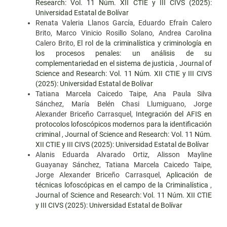
Research: Vol. 11 Núm. XII CTIE y III CIVS (2025):
Universidad Estatal de Bolívar
Renata Valeria Llanos García, Eduardo Efraín Calero
Brito, Marco Vinicio Rosillo Solano, Andrea Carolina
Calero Brito,
El rol de la criminalística y criminología en
los procesos penales: un análisis de su
complementariedad en el sistema de justicia
,
Journal of
Science and Research: Vol. 11 Núm. XII CTIE y III CIVS
(2025): Universidad Estatal de Bolívar
Tatiana Marcela Caicedo Taipe, Ana Paula Silva
Sánchez, María Belén Chasi Llumiguano, Jorge
Alexander Briceño Carrasquel,
Integración del AFIS en
protocolos lofoscópicos modernos para la identificación
criminal
,
Journal of Science and Research: Vol. 11 Núm.
XII CTIE y III CIVS (2025): Universidad Estatal de Bolívar
Alanis Eduarda Alvarado Ortiz, Alisson Mayline
Guayanay Sánchez, Tatiana Marcela Caicedo Taipe,
Jorge Alexander Briceño Carrasquel,
Aplicación de
técnicas lofoscópicas en el campo de la Criminalística
,
Journal of Science and Research: Vol. 11 Núm. XII CTIE
y III CIVS (2025): Universidad Estatal de Bolívar