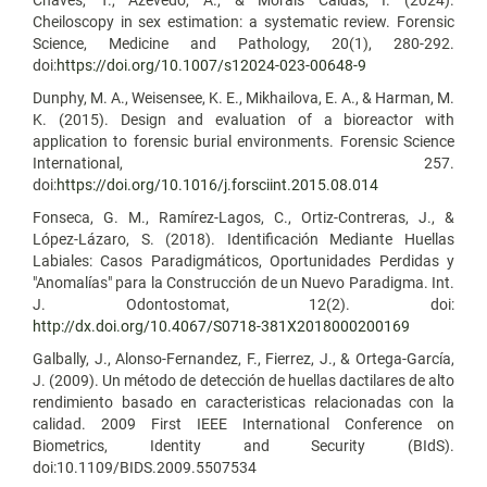
Cheiloscopy in sex estimation: a systematic review. Forensic
Science, Medicine and Pathology, 20(1), 280-292.
doi:
https://doi.org/10.1007/s12024-023-00648-9
Dunphy, M. A., Weisensee, K. E., Mikhailova, E. A., & Harman, M.
K. (2015). Design and evaluation of a bioreactor with
application to forensic burial environments. Forensic Science
International, 257.
doi:
https://doi.org/10.1016/j.forsciint.2015.08.014
Fonseca, G. M., Ramírez-Lagos, C., Ortiz-Contreras, J., &
López-Lázaro, S. (2018). Identificación Mediante Huellas
Labiales: Casos Paradigmáticos, Oportunidades Perdidas y
"Anomalías" para la Construcción de un Nuevo Paradigma. Int.
J. Odontostomat, 12(2). doi:
http://dx.doi.org/10.4067/S0718-381X2018000200169
Galbally, J., Alonso-Fernandez, F., Fierrez, J., & Ortega-García,
J. (2009). Un método de detección de huellas dactilares de alto
rendimiento basado en caracteristicas relacionadas con la
calidad. 2009 First IEEE International Conference on
Biometrics, Identity and Security (BIdS).
doi:10.1109/BIDS.2009.5507534