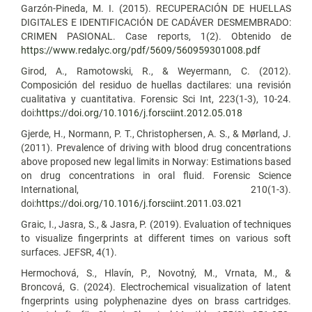
Garzón-Pineda, M. I. (2015). RECUPERACIÓN DE HUELLAS
DIGITALES E IDENTIFICACIÓN DE CADÁVER DESMEMBRADO:
CRIMEN PASIONAL. Case reports, 1(2). Obtenido de
https://www.redalyc.org/pdf/5609/560959301008.pdf
Girod, A., Ramotowski, R., & Weyermann, C. (2012).
Composición del residuo de huellas dactilares: una revisión
cualitativa y cuantitativa. Forensic Sci Int, 223(1-3), 10-24.
doi:
https://doi.org/10.1016/j.forsciint.2012.05.018
Gjerde, H., Normann, P. T., Christophersen, A. S., & Mørland, J.
(2011). Prevalence of driving with blood drug concentrations
above proposed new legal limits in Norway: Estimations based
on drug concentrations in oral fluid. Forensic Science
International, 210(1-3).
doi:
https://doi.org/10.1016/j.forsciint.2011.03.021
Graic, I., Jasra, S., & Jasra, P. (2019). Evaluation of techniques
to visualize fingerprints at different times on various soft
surfaces. JEFSR, 4(1).
Hermochová, S., Hlavín, P., Novotný, M., Vrnata, M., &
Broncová, G. (2024). Electrochemical visualization of latent
fngerprints using polyphenazine dyes on brass cartridges.