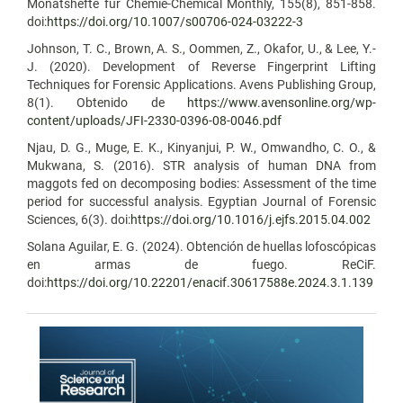
Monatshefte für Chemie-Chemical Monthly, 155(8), 851-858.
doi:
https://doi.org/10.1007/s00706-024-03222-3
Johnson, T. C., Brown, A. S., Oommen, Z., Okafor, U., & Lee, Y.-
J. (2020). Development of Reverse Fingerprint Lifting
Techniques for Forensic Applications. Avens Publishing Group,
8(1). Obtenido de
https://www.avensonline.org/wp-
content/uploads/JFI-2330-0396-08-0046.pdf
Njau, D. G., Muge, E. K., Kinyanjui, P. W., Omwandho, C. O., &
Mukwana, S. (2016). STR analysis of human DNA from
maggots fed on decomposing bodies: Assessment of the time
period for successful analysis. Egyptian Journal of Forensic
Sciences, 6(3). doi:
https://doi.org/10.1016/j.ejfs.2015.04.002
Solana Aguilar, E. G. (2024). Obtención de huellas lofoscópicas
en armas de fuego. ReCiF.
doi:
https://doi.org/10.22201/enacif.30617588e.2024.3.1.139