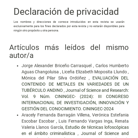
Declaración de privacidad
Los nombres y direcciones de correo-e introducidos en esta revista se usarán
exclusivamente para los fines declarados por esta revista y no estarán disponibles para
ningún otro propósito u otra persona.
Artículos más leídos del mismo
autor/a
Jorge Alexander Briceño Carrasquel , Carlos Humberto
Aguas Changoluisa , Liceña Elizabeth Moposita Llundo ,
Mónica del Pilar Silva Ordóñez ,
EVALUACIÓN DEL
CONTENIDO DE METALES EN VARIEDADES DE UN
TUBÉRCULO ANDINO
,
Journal of Science and Research:
Vol. 9 Núm. CININGEC- (2024): III CONGRESO
INTERNACIONAL DE INVESTIGACIÓN, INNOVACIÓN Y
GESTIÓN DEL CONOCIMIENTO. CININGEC-2024
Aracely Fernanda Barragán Villena, Verónica Estefania
Escobar Escobar , Luis Fernando Vargas Inga, Renata
Valeria Llanos García,
Estudio de técnicas lofoscópicas
en el ámbito criminalística
,
Journal of Science and