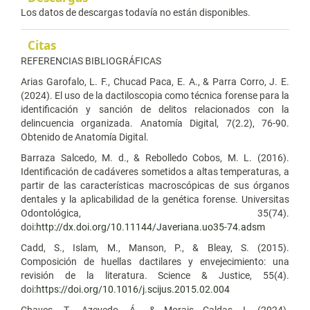
Los datos de descargas todavía no están disponibles.
Citas
REFERENCIAS BIBLIOGRÁFICAS
Arias Garofalo, L. F., Chucad Paca, E. A., & Parra Corro, J. E.
(2024). El uso de la dactiloscopia como técnica forense para la
identificación y sanción de delitos relacionados con la
delincuencia organizada. Anatomía Digital, 7(2.2), 76-90.
Obtenido de Anatomía Digital.
Barraza Salcedo, M. d., & Rebolledo Cobos, M. L. (2016).
Identificación de cadáveres sometidos a altas temperaturas, a
partir de las características macroscópicas de sus órganos
dentales y la aplicabilidad de la genética forense. Universitas
Odontológica, 35(74).
doi:
http://dx.doi.org/10.11144/Javeriana.uo35-74.adsm
Cadd, S., Islam, M., Manson, P., & Bleay, S. (2015).
Composición de huellas dactilares y envejecimiento: una
revisión de la literatura. Science & Justice, 55(4).
doi:
https://doi.org/10.1016/j.scijus.2015.02.004
Chaves, T., Azevedo, Á., & Morais Caldas, I. (2024).