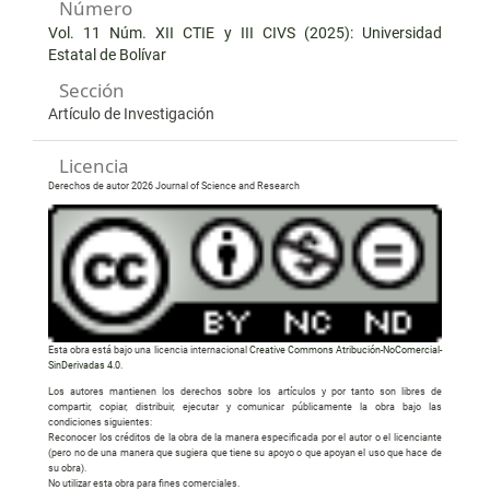
Número
Vol. 11 Núm. XII CTIE y III CIVS (2025): Universidad
Estatal de Bolívar
Sección
Artículo de Investigación
Licencia
Derechos de autor 2026 Journal of Science and Research
Esta obra está bajo una licencia internacional
Creative Commons Atribución-NoComercial-
SinDerivadas 4.0
.
Los autores mantienen los derechos sobre los artículos y por tanto son libres de
compartir, copiar, distribuir, ejecutar y comunicar públicamente la obra bajo las
condiciones siguientes:
Reconocer los créditos de la obra de la manera especificada por el autor o el licenciante
(pero no de una manera que sugiera que tiene su apoyo o que apoyan el uso que hace de
su obra).
No utilizar esta obra para fines comerciales.