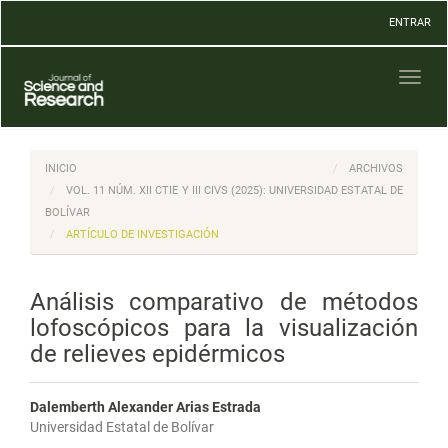
Navegación
ENTRAR
principal
Contenido
principal
Toggl
Barra
naviga
lateral
INICIO
ARCHIVOS
VOL. 11 NÚM. XII CTIE Y III CIVS (2025): UNIVERSIDAD ESTATAL DE
BOLÍVAR
ARTÍCULO DE INVESTIGACIÓN
Análisis comparativo de métodos
lofoscópicos para la visualización
de relieves epidérmicos
Dalemberth Alexander Arias Estrada
Universidad Estatal de Bolívar