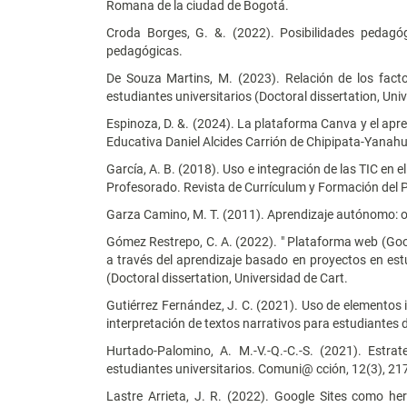
Romana de la ciudad de Bogotá.
Croda Borges, G. &. (2022). Posibilidades pedagógi
pedagógicas.
De Souza Martins, M. (2023). Relación de los factor
estudiantes universitarios (Doctoral dissertation, Un
Espinoza, D. &. (2024). La plataforma Canva y el apre
Educativa Daniel Alcides Carrión de Chipipata-Yanah
García, A. B. (2018). Uso e integración de las TIC en e
Profesorado. Revista de Currículum y Formación del P
Garza Camino, M. T. (2011). Aprendizaje autónomo: o
Gómez Restrepo, C. A. (2022). " Plataforma web (Goog
a través del aprendizaje basado en proyectos en est
(Doctoral dissertation, Universidad de Cart.
Gutiérrez Fernández, J. C. (2021). Uso de elementos 
interpretación de textos narrativos para estudiantes
Hurtado-Palomino, A. M.-V.-Q.-C.-S. (2021). Estr
estudiantes universitarios. Comuni@ cción, 12(3), 21
Lastre Arrieta, J. R. (2022). Google Sites como her