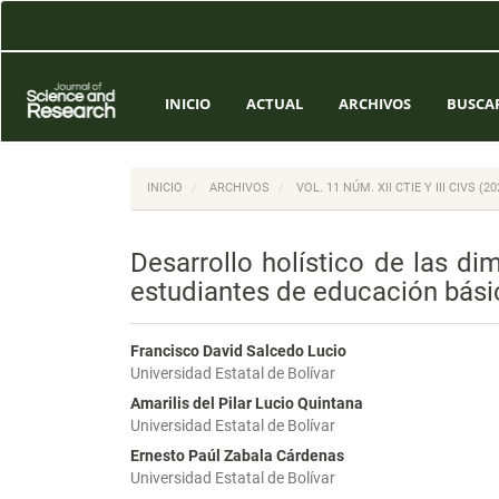
Navegación
principal
Contenido
principal
Barra
INICIO
ACTUAL
ARCHIVOS
BUSCA
lateral
INICIO
ARCHIVOS
VOL. 11 NÚM. XII CTIE Y III CIVS 
Desarrollo holístico de las di
estudiantes de educación bási
Francisco David Salcedo Lucio
Universidad Estatal de Bolívar
Amarilis del Pilar Lucio Quintana
Universidad Estatal de Bolívar
Ernesto Paúl Zabala Cárdenas
Universidad Estatal de Bolívar