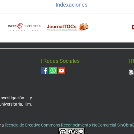
Indexaciones
| Redes Sociales
| 
nvestigación y
Universitaria, Km.
una
licencia de Creative Commons Reconocimiento-NoComercial-SinObraDe