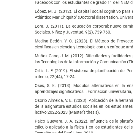
Facebook con los estudiantes de grado 11 del INEM de
López, M. J. (2012). El capital social cognitivo para 
Atlántico Mar Chiquito" (Doctoral dissertation, Univer
Lora, J. (2011). La educación corporal: nuevo cami
Sociales, Niñez y Juventud, 9(2), 739-760.
Medina Bedón, Y. C. (2023). El Método de Proyecto
científicas en ciencia y tecnología con un enfoque amb
Muñoz-Cano, J. M. (2012). Dificultades y facilidades
las Tecnologías de la Información y Comunicación (TIC
Ortiz, L. F. (2019). El sistema de planificación del P
milenio, 22(44), 17-24.
Oses, S. E. (2013). Módulos alternativos en la ens
aprendizajes significativos. . Formación universitaria,
Osorio Almeida, V. E. (2023). Aplicación de la herra
de la asignatura estudios sociales en los estudiante
lectivo 2022-2023 (Master's thesis).
Paico Guevara, J. A. (2022). Influencia de la plata
cálculo aplicado a la física 1 en los estudiantes del 
Tecnológica del Perú Lima-2019.