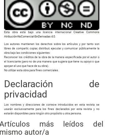
Esta obra está bajo una licencia internacional
Creative Commons
Atribución-NoComercial-SinDerivadas 4.0
.
Los autores mantienen los derechos sobre los artículos y por tanto son
libres de compartir, copiar, distribuir, ejecutar y comunicar públicamente la
obra bajo las condiciones siguientes:
Reconocer los créditos de la obra de la manera especificada por el autor o
el licenciante (pero no de una manera que sugiera que tiene su apoyo o que
apoyan el uso que hace de su obra).
No utilizar esta obra para fines comerciales.
Declaración de
privacidad
Los nombres y direcciones de correo-e introducidos en esta revista se
usarán exclusivamente para los fines declarados por esta revista y no
estarán disponibles para ningún otro propósito u otra persona.
Artículos más leídos del
mismo autor/a