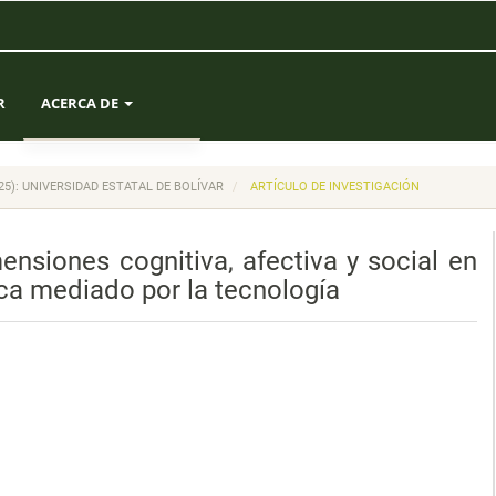
R
ACERCA DE
SOBRE LA REVISTA
(2025): UNIVERSIDAD ESTATAL DE BOLÍVAR
ARTÍCULO DE INVESTIGACIÓN
ENVÍOS
mensiones cognitiva, afectiva y social en
EQUIPO EDITORIAL
ca mediado por la tecnología
ESTADÍSTICAS
CONTACTO