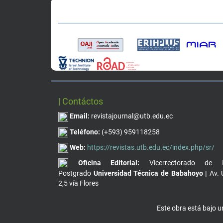
| Contáctos
Email:
revistajournal@utb.edu.ec
Teléfono:
(+593) 959118258
Web:
https://revistas.utb.edu.ec/index.php/sr/
Oficina Editorial:
Vicerrectorado de I
Postgrado
Universidad Técnica de Babahoyo |
Av. 
2,5 vía Flores
Este obra está bajo 