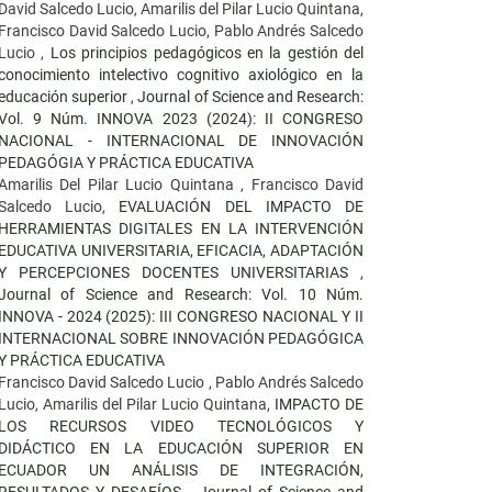
David Salcedo Lucio, Amarilis del Pilar Lucio Quintana,
Francisco David Salcedo Lucio, Pablo Andrés Salcedo
Lucio ,
Los principios pedagógicos en la gestión del
conocimiento intelectivo cognitivo axiológico en la
educación superior
,
Journal of Science and Research:
Vol. 9 Núm. INNOVA 2023 (2024): II CONGRESO
NACIONAL - INTERNACIONAL DE INNOVACIÓN
PEDAGÓGIA Y PRÁCTICA EDUCATIVA
Amarilis Del Pilar Lucio Quintana , Francisco David
Salcedo Lucio,
EVALUACIÓN DEL IMPACTO DE
HERRAMIENTAS DIGITALES EN LA INTERVENCIÓN
EDUCATIVA UNIVERSITARIA, EFICACIA, ADAPTACIÓN
Y PERCEPCIONES DOCENTES UNIVERSITARIAS
,
Journal of Science and Research: Vol. 10 Núm.
INNOVA - 2024 (2025): III CONGRESO NACIONAL Y II
INTERNACIONAL SOBRE INNOVACIÓN PEDAGÓGICA
Y PRÁCTICA EDUCATIVA
Francisco David Salcedo Lucio , Pablo Andrés Salcedo
Lucio, Amarilis del Pilar Lucio Quintana,
IMPACTO DE
LOS RECURSOS VIDEO TECNOLÓGICOS Y
DIDÁCTICO EN LA EDUCACIÓN SUPERIOR EN
ECUADOR UN ANÁLISIS DE INTEGRACIÓN,