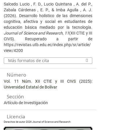
Salcedo Lucio , F. D., Lucio Quintana , A. del P.,
Zabala Cárdenas , E. P., & Imba Aguila , A. J.
(2026). Desarrollo holístico de las dimensiones
cognitiva, afectiva y social en estudiantes de
educación básica mediado por la tecnología.
Journal of Science and Research
,
11
(XII CTIE y III
CIVS). Recuperado a partir de
https://revistas.utb.edu.ec/index.php/sr/article/
view/4200
Más formatos de cita
Número
Vol. 11 Núm. XII CTIE y III CIVS (2025):
Universidad Estatal de Bolívar
Sección
Artículo de Investigación
Licencia
Derechos de autor 2026 Journal of Science and Research