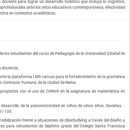
docente para lograr un desarrollo holístico que incluya lo cognitivo,
preprofesionales ante los retos educativos contemporáneos, efectividad
activa en contextos académicos.
.
s de los estudiantes del curso de Pedagogía de la Universidad Estatal de
a docencia.
ante la plataforma LMS canvas para el fortalecimiento de la gramática
aen Gimnasio Yumaná, de la ciudad de Neiva.
en proyectos con el uso de CANVA en la asignatura de matemática en
el desarrollo de la psicomotricidad en niños de cinco años. Societas. .
01-135.
sibilización frente a situaciones de ciberbullying a través del diseño y
ites para estudiantes de Séptimo grado del Colegio Santa Francisca