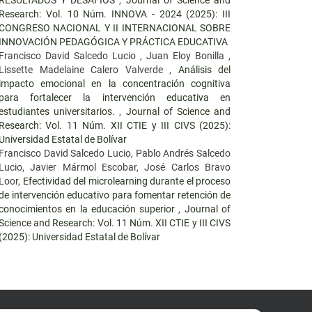
RESULTADOS Y DESAFÍOS
,
Journal of Science and
Research: Vol. 10 Núm. INNOVA - 2024 (2025): III
CONGRESO NACIONAL Y II INTERNACIONAL SOBRE
INNOVACIÓN PEDAGÓGICA Y PRÁCTICA EDUCATIVA
Francisco David Salcedo Lucio , Juan Eloy Bonilla ,
Lissette Madelaine Calero Valverde ,
Análisis del
impacto emocional en la concentración cognitiva
para fortalecer la intervención educativa en
estudiantes universitarios.
,
Journal of Science and
Research: Vol. 11 Núm. XII CTIE y III CIVS (2025):
Universidad Estatal de Bolívar
Francisco David Salcedo Lucio, Pablo Andrés Salcedo
Lucio, Javier Mármol Escobar, José Carlos Bravo
Loor,
Efectividad del microlearning durante el proceso
de intervención educativo para fomentar retención de
conocimientos en la educación superior
,
Journal of
Science and Research: Vol. 11 Núm. XII CTIE y III CIVS
(2025): Universidad Estatal de Bolívar