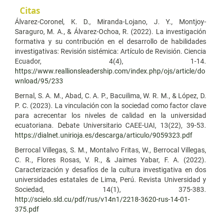
Citas
Álvarez-Coronel, K. D., Miranda-Lojano, J. Y., Montjoy-
Saraguro, M. A., & Álvarez-Ochoa, R. (2022). La investigación
formativa y su contribución en el desarrollo de habilidades
investigativas: Revisión sistémica: Artículo de Revisión. Ciencia
Ecuador, 4(4), 1-14.
https://www.reallionsleadership.com/index.php/ojs/article/do
wnload/95/233
Bernal, S. A. M., Abad, C. A. P., Bacuilima, W. R. M., & López, D.
P. C. (2023). La vinculación con la sociedad como factor clave
para acrecentar los niveles de calidad en la universidad
ecuatoriana. Debate Universitario CAEE-UAI, 13(22), 39-53.
https://dialnet.unirioja.es/descarga/articulo/9059323.pdf
Berrocal Villegas, S. M., Montalvo Fritas, W., Berrocal Villegas,
C. R., Flores Rosas, V. R., & Jaimes Yabar, F. A. (2022).
Caracterización y desafíos de la cultura investigativa en dos
universidades estatales de Lima, Perú. Revista Universidad y
Sociedad, 14(1), 375-383.
http://scielo.sld.cu/pdf/rus/v14n1/2218-3620-rus-14-01-
375.pdf