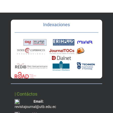
Indexaciones
| Contáctos
Email:
revistajournal@utb.edu.ec