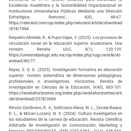
Excelencia Académica y la Sostenibilidad Organizacional en
Instituciones Universitarias Públicas Mediante una Dirección
Estratégica. Reincisol., 4(8), 48-67.
https://reincisol.com/ojs/index.php/reincisol/article/download
/874/1904
Requeiro-Almeida, R., & Pupo-Cejas, Y. (2025). Los procesos de
vinculación social en la educación superior ecuatoriana. Una
revisión. Revista UGC, 3(1), 120-129.
https://universidadugc.edu.mx/ojs/index.php/rugc/article/do
wnload/80/77
Reyes, S. D. G. (2025). Investigación formativa en educación
superior: revisión sistemática de dimensiones pedagógicas,
profesionales e investigativas. Horizontes. Revista de
Investigación en Ciencias de la Educación, 9(40), 683-701.
https://revistahorizontes.org/index.php/revistahorizontes/arti
cle/download/2378/3666
Rincón-Zambrano, R. A., Solórzano-Álava, W. L., Zavala-Baque,
D. L., & Moran-Lozano, N. S. (2024). Cultura investigativa en
los estudiantes de la carrera de educación. Revista Científica
Arbitrada de Investigación en Comunicación, Marketing y
Empresa REICOMUNICAR. ISSN 2737-6354., 7(14), 648-663.