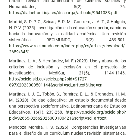
Latam: revista latinoamericana de Ciencias Sociales y
Humanidades, 5(2), 76.
https://dialnet.unirioja.es/descarga/articulo/9541083.pdf
Madrid, S. D. P. C., Seixas, E. R. M., Guerrero, J. A. T., & Holguín,
N. P. V. (2025). Investigación en la educación superior, caminos
hacia la innovación y la calidad académica. Una revisión
sistemática. RECIMUNDO, 9(2), 489-501.
https://www.recimundo.com/index.php/es/article/download/
2659/3451
Martínez, L. A., & Hernández, M. F. (2023). Uso y abuso de los
criterios de inclusión y exclusión en el proyecto de
investigación. MediSur, 21(5), 1144-1146.
http://scielo.sld.cu/scielo.php?pid=S1727-
897X2023000501144&script=sci_arttext&tlng=en
Martínez, I. J. E., Tobón, S., Ramírez, E. L., & Granados, H. M.
M. (2020). Calidad educativa: un estudio documental desde
una perspectiva socioformativa. Latinoamericana de Estudios
Educativos, 16(1), 233-258.
https://ve.scielo.org/scielo.php?
pid=S2665-02662025000100421&script=sci_arttext
Mendoza Moreira, F. S. (2025). Competencias investigativas
para el diseño de un currículum nuclear: revisión sistemática.