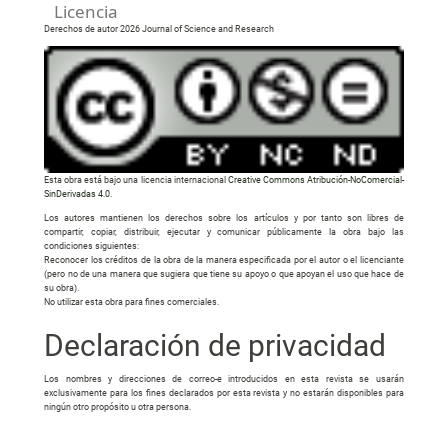
Licencia
Derechos de autor 2026 Journal of Science and Research
Esta obra está bajo una licencia internacional
Creative Commons Atribución-NoComercial-
SinDerivadas 4.0
.
Los autores mantienen los derechos sobre los artículos y por tanto son libres de
compartir, copiar, distribuir, ejecutar y comunicar públicamente la obra bajo las
condiciones siguientes:
Reconocer los créditos de la obra de la manera especificada por el autor o el licenciante
(pero no de una manera que sugiera que tiene su apoyo o que apoyan el uso que hace de
su obra).
No utilizar esta obra para fines comerciales.
Declaración de privacidad
Los nombres y direcciones de correo-e introducidos en esta revista se usarán
exclusivamente para los fines declarados por esta revista y no estarán disponibles para
ningún otro propósito u otra persona.