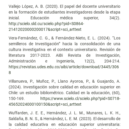
Vallejo López, A. B. (2020). El papel del docente universitario
en la formación de estudiantes investigadores desde la etapa
inicial. Educación médica superior, 34(2).
http://scielo.sld.cu/scielo.php?pid=S0864-
21412020000200017&script=sci_arttext
Vera-Fernández, C. G., & Fernández-Nieto, E. L. (2024). “Los
semilleros de Investigación” hacia la consolidación de una
cultura investigativa en el contexto universitario. Revisión de
literatura 2017-2023. AiBi Revista de Investigación,
Administración e Ingeniería, 12(2), 204-214.
https://revistas.udes.edu.co/aibi/article/download/3445/306
8
Villanueva, P., Muñoz, P., Llano Ayoroa, P., & Guajardo, A.
(2024). Investigación sobre calidad en educación superior en
Chile: un estudio bibliométrico. Calidad en la educación, (60),
150-169.
https://www.scielo.cl/scielo.php?pid=S0718-
45652024000100150&script=sci_arttext
Wuffarden, J. E. E., Hernández, J. L. M., Munares, L. K. H.,
Saldaña, B. N. S., & Hernández, L. E. M. (2023). El desarrollo de
la calidad educativa en educación superior universitaria: