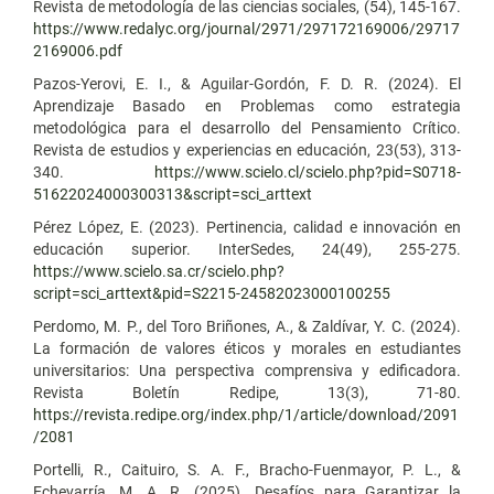
Revista de metodología de las ciencias sociales, (54), 145-167.
https://www.redalyc.org/journal/2971/297172169006/29717
2169006.pdf
Pazos-Yerovi, E. I., & Aguilar-Gordón, F. D. R. (2024). El
Aprendizaje Basado en Problemas como estrategia
metodológica para el desarrollo del Pensamiento Crítico.
Revista de estudios y experiencias en educación, 23(53), 313-
340.
https://www.scielo.cl/scielo.php?pid=S0718-
51622024000300313&script=sci_arttext
Pérez López, E. (2023). Pertinencia, calidad e innovación en
educación superior. InterSedes, 24(49), 255-275.
https://www.scielo.sa.cr/scielo.php?
script=sci_arttext&pid=S2215-24582023000100255
Perdomo, M. P., del Toro Briñones, A., & Zaldívar, Y. C. (2024).
La formación de valores éticos y morales en estudiantes
universitarios: Una perspectiva comprensiva y edificadora.
Revista Boletín Redipe, 13(3), 71-80.
https://revista.redipe.org/index.php/1/article/download/2091
/2081
Portelli, R., Caituiro, S. A. F., Bracho-Fuenmayor, P. L., &
Echevarría, M. A. R. (2025). Desafíos para Garantizar la