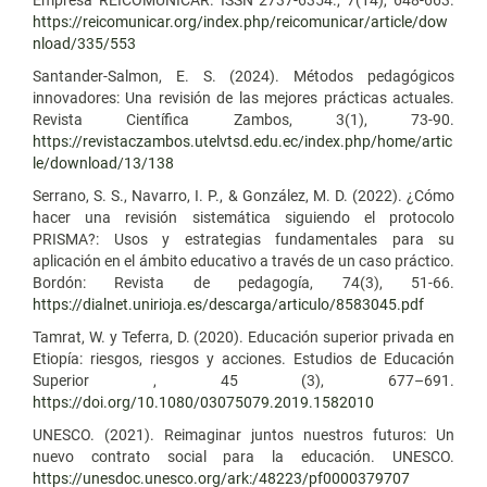
https://reicomunicar.org/index.php/reicomunicar/article/dow
nload/335/553
Santander-Salmon, E. S. (2024). Métodos pedagógicos
innovadores: Una revisión de las mejores prácticas actuales.
Revista Científica Zambos, 3(1), 73-90.
https://revistaczambos.utelvtsd.edu.ec/index.php/home/artic
le/download/13/138
Serrano, S. S., Navarro, I. P., & González, M. D. (2022). ¿Cómo
hacer una revisión sistemática siguiendo el protocolo
PRISMA?: Usos y estrategias fundamentales para su
aplicación en el ámbito educativo a través de un caso práctico.
Bordón: Revista de pedagogía, 74(3), 51-66.
https://dialnet.unirioja.es/descarga/articulo/8583045.pdf
Tamrat, W. y Teferra, D. (2020). Educación superior privada en
Etiopía: riesgos, riesgos y acciones. Estudios de Educación
Superior , 45 (3), 677–691.
https://doi.org/10.1080/03075079.2019.1582010
UNESCO. (2021). Reimaginar juntos nuestros futuros: Un
nuevo contrato social para la educación. UNESCO.
https://unesdoc.unesco.org/ark:/48223/pf0000379707