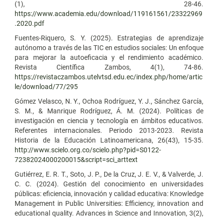
(1), 28-46.
https://www.academia.edu/download/119161561/23322969
.2020.pdf
Fuentes-Riquero, S. Y. (2025). Estrategias de aprendizaje
autónomo a través de las TIC en estudios sociales: Un enfoque
para mejorar la autoeficacia y el rendimiento académico.
Revista Científica Zambos, 4(1), 74-86.
https://revistaczambos.utelvtsd.edu.ec/index.php/home/artic
le/download/77/295
Gómez Velasco, N. Y., Ochoa Rodríguez, Y. J., Sánchez García,
S. M., & Manrique Rodríguez, Á. M. (2024). Políticas de
investigación en ciencia y tecnología en ámbitos educativos.
Referentes internacionales. Periodo 2013-2023. Revista
Historia de la Educación Latinoamericana, 26(43), 15-35.
http://www.scielo.org.co/scielo.php?pid=S0122-
72382024000200015&script=sci_arttext
Gutiérrez, E. R. T., Soto, J. P., De la Cruz, J. E. V., & Valverde, J.
C. C. (2024). Gestión del conocimiento en universidades
públicas: eficiencia, innovación y calidad educativa: Knowledge
Management in Public Universities: Efficiency, innovation and
educational quality. Advances in Science and Innovation, 3(2),