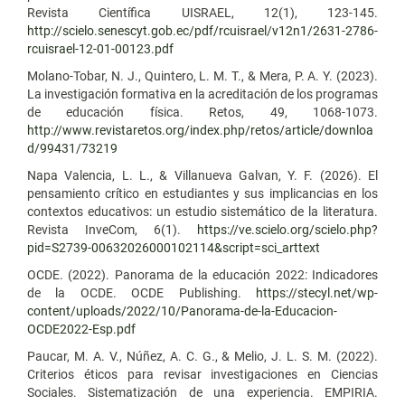
Revista Científica UISRAEL, 12(1), 123-145.
http://scielo.senescyt.gob.ec/pdf/rcuisrael/v12n1/2631-2786-
rcuisrael-12-01-00123.pdf
Molano-Tobar, N. J., Quintero, L. M. T., & Mera, P. A. Y. (2023).
La investigación formativa en la acreditación de los programas
de educación física. Retos, 49, 1068-1073.
http://www.revistaretos.org/index.php/retos/article/downloa
d/99431/73219
Napa Valencia, L. L., & Villanueva Galvan, Y. F. (2026). El
pensamiento crítico en estudiantes y sus implicancias en los
contextos educativos: un estudio sistemático de la literatura.
Revista InveCom, 6(1).
https://ve.scielo.org/scielo.php?
pid=S2739-00632026000102114&script=sci_arttext
OCDE. (2022). Panorama de la educación 2022: Indicadores
de la OCDE. OCDE Publishing.
https://stecyl.net/wp-
content/uploads/2022/10/Panorama-de-la-Educacion-
OCDE2022-Esp.pdf
Paucar, M. A. V., Núñez, A. C. G., & Melio, J. L. S. M. (2022).
Criterios éticos para revisar investigaciones en Ciencias
Sociales. Sistematización de una experiencia. EMPIRIA.