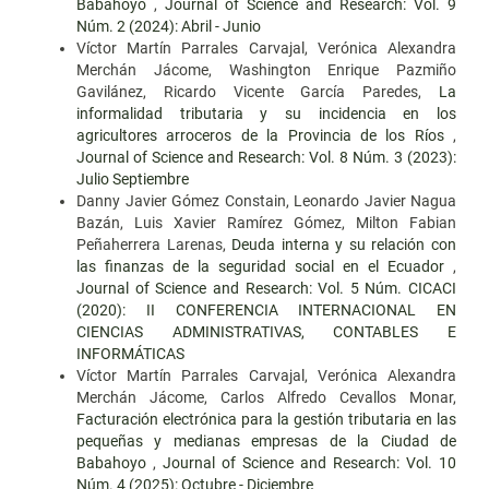
Babahoyo
,
Journal of Science and Research: Vol. 9
Núm. 2 (2024): Abril - Junio
Víctor Martín Parrales Carvajal, Verónica Alexandra
Merchán Jácome, Washington Enrique Pazmiño
Gavilánez, Ricardo Vicente García Paredes,
La
informalidad tributaria y su incidencia en los
agricultores arroceros de la Provincia de los Ríos
,
Journal of Science and Research: Vol. 8 Núm. 3 (2023):
Julio Septiembre
Danny Javier Gómez Constain, Leonardo Javier Nagua
Bazán, Luis Xavier Ramírez Gómez, Milton Fabian
Peñaherrera Larenas,
Deuda interna y su relación con
las finanzas de la seguridad social en el Ecuador
,
Journal of Science and Research: Vol. 5 Núm. CICACI
(2020): II CONFERENCIA INTERNACIONAL EN
CIENCIAS ADMINISTRATIVAS, CONTABLES E
INFORMÁTICAS
Víctor Martín Parrales Carvajal, Verónica Alexandra
Merchán Jácome, Carlos Alfredo Cevallos Monar,
Facturación electrónica para la gestión tributaria en las
pequeñas y medianas empresas de la Ciudad de
Babahoyo
,
Journal of Science and Research: Vol. 10
Núm. 4 (2025): Octubre - Diciembre