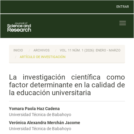
Navegación
ENTRAR
principal
Contenido
principal
Toggl
Barra
naviga
lateral
INICIO
ARCHIVOS
VOL. 11 NÚM. 1 (2026): ENERO - MARZO
ARTÍCULO DE INVESTIGACIÓN
La investigación científica como
factor determinante en la calidad de
la educación universitaria
Yomara Paola Haz Cadena
Universidad Técnica de Babahoyo
Verónica Alexandra Merchán Jacome
Universidad Técnica de Babahoyo