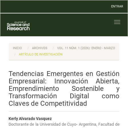
Navegación
ENTRAR
principal
Contenido
principal
Toggl
Barra
naviga
lateral
INICIO
ARCHIVOS
VOL. 11 NÚM. 1 (2026): ENERO - MARZO
ARTÍCULO DE INVESTIGACIÓN
Tendencias Emergentes en Gestión
Empresarial: Innovación Abierta,
Emprendimiento Sostenible y
Transformación Digital como
Claves de Competitividad
Kerly Alvarado Vasquez
Doctorante de la Universidad de Cuyo- Argentina, Facultad de