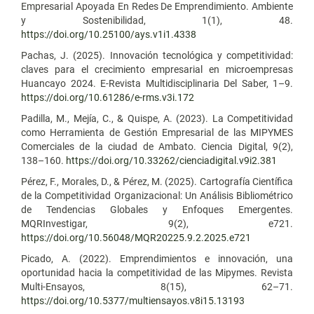
Empresarial Apoyada En Redes De Emprendimiento. Ambiente
y Sostenibilidad, 1(1), 48.
https://doi.org/10.25100/ays.v1i1.4338
Pachas, J. (2025). Innovación tecnológica y competitividad:
claves para el crecimiento empresarial en microempresas
Huancayo 2024. E-Revista Multidisciplinaria Del Saber, 1–9.
https://doi.org/10.61286/e-rms.v3i.172
Padilla, M., Mejía, C., & Quispe, A. (2023). La Competitividad
como Herramienta de Gestión Empresarial de las MIPYMES
Comerciales de la ciudad de Ambato. Ciencia Digital, 9(2),
138–160.
https://doi.org/10.33262/cienciadigital.v9i2.381
Pérez, F., Morales, D., & Pérez, M. (2025). Cartografía Científica
de la Competitividad Organizacional: Un Análisis Bibliométrico
de Tendencias Globales y Enfoques Emergentes.
MQRInvestigar, 9(2), e721.
https://doi.org/10.56048/MQR20225.9.2.2025.e721
Picado, A. (2022). Emprendimientos e innovación, una
oportunidad hacia la competitividad de las Mipymes. Revista
Multi-Ensayos, 8(15), 62–71.
https://doi.org/10.5377/multiensayos.v8i15.13193