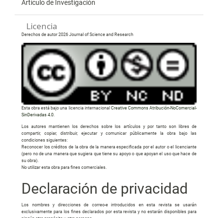
Artículo de Investigación
Licencia
Derechos de autor 2026 Journal of Science and Research
Esta obra está bajo una licencia internacional
Creative Commons Atribución-NoComercial-
SinDerivadas 4.0
.
Los autores mantienen los derechos sobre los artículos y por tanto son libres de
compartir, copiar, distribuir, ejecutar y comunicar públicamente la obra bajo las
condiciones siguientes:
Reconocer los créditos de la obra de la manera especificada por el autor o el licenciante
(pero no de una manera que sugiera que tiene su apoyo o que apoyan el uso que hace de
su obra).
No utilizar esta obra para fines comerciales.
Declaración de privacidad
Los nombres y direcciones de correo-e introducidos en esta revista se usarán
exclusivamente para los fines declarados por esta revista y no estarán disponibles para