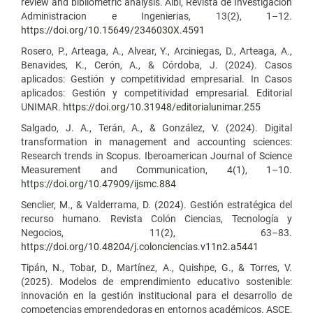
review and bibliometric analysis. Aibi, Revista de Investigacion
Administracion e Ingenierias, 13(2), 1–12.
https://doi.org/10.15649/2346030X.4591
Rosero, P., Arteaga, A., Alvear, Y., Arciniegas, D., Arteaga, A.,
Benavides, K., Cerón, A., & Córdoba, J. (2024). Casos
aplicados: Gestión y competitividad empresarial. In Casos
aplicados: Gestión y competitividad empresarial. Editorial
UNIMAR.
https://doi.org/10.31948/editorialunimar.255
Salgado, J. A., Terán, A., & González, V. (2024). Digital
transformation in management and accounting sciences:
Research trends in Scopus. Iberoamerican Journal of Science
Measurement and Communication, 4(1), 1–10.
https://doi.org/10.47909/ijsmc.884
Senclier, M., & Valderrama, D. (2024). Gestión estratégica del
recurso humano. Revista Colón Ciencias, Tecnología y
Negocios, 11(2), 63–83.
https://doi.org/10.48204/j.colonciencias.v11n2.a5441
Tipán, N., Tobar, D., Martínez, A., Quishpe, G., & Torres, V.
(2025). Modelos de emprendimiento educativo sostenible:
innovación en la gestión institucional para el desarrollo de
competencias emprendedoras en entornos académicos. ASCE,