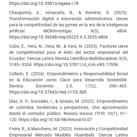
https://doi.org/10.55813/egaea.l.78
Chasipanta, A., Aimacaña, B., & Ramírez, S. (2025).
Transformación digital e innovación administrativa: claves
para la competitividad de las pymes en la era de la inteligencia
artificial. MQRInvestigar, 9(3), e804.
https://doi.org/10.56048/mqr20225.9.3.2025.e804
Cobo, E., Vera, N., Vera, M., & Vera, N. (2025). Factores clave
de competitividad para el éxito del sector empresarial del
Ecuador. Ciencia Latina Revista Científica Multidisciplinar, 9(3),
3189–3204.
https://doi.org/10.37811/cl_rcm.v9i3.17936
Collado, E. (2024). Emprendimiento y Responsabilidad Social
en la Educación como Clave para Desarrollo Sostenible.
Revista Docentes 2.0, 17(2), 390–403.
https://doi.org/10.37843/rted.v17i2.585
Díaz, G. P., González, I., & Amado, M. (2022). Emprendimiento
en colombia, tendencias y perspectivas. Una aproximación
desde el contador público. Revista Innova ITFIP, 10(1), 97–
120.
https://doi.org/10.54198/innova10.07
Freire, R., & Mancheno, M. (2023). Innovación y Competitividad
Empresarial Mercado Muebles Huambaló. Ciencia Latina