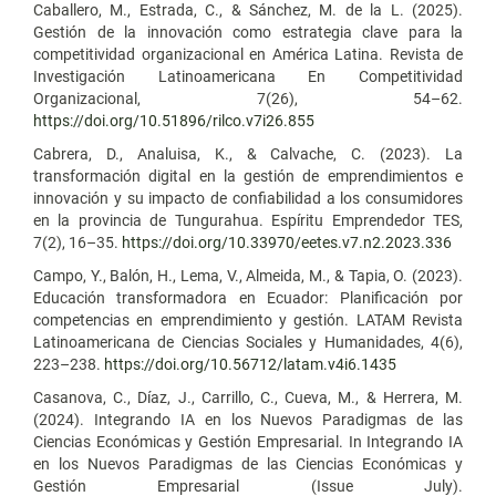
Caballero, M., Estrada, C., & Sánchez, M. de la L. (2025).
Gestión de la innovación como estrategia clave para la
competitividad organizacional en América Latina. Revista de
Investigación Latinoamericana En Competitividad
Organizacional, 7(26), 54–62.
https://doi.org/10.51896/rilco.v7i26.855
Cabrera, D., Analuisa, K., & Calvache, C. (2023). La
transformación digital en la gestión de emprendimientos e
innovación y su impacto de confiabilidad a los consumidores
en la provincia de Tungurahua. Espí­ritu Emprendedor TES,
7(2), 16–35.
https://doi.org/10.33970/eetes.v7.n2.2023.336
Campo, Y., Balón, H., Lema, V., Almeida, M., & Tapia, O. (2023).
Educación transformadora en Ecuador: Planificación por
competencias en emprendimiento y gestión. LATAM Revista
Latinoamericana de Ciencias Sociales y Humanidades, 4(6),
223–238.
https://doi.org/10.56712/latam.v4i6.1435
Casanova, C., Díaz, J., Carrillo, C., Cueva, M., & Herrera, M.
(2024). Integrando IA en los Nuevos Paradigmas de las
Ciencias Económicas y Gestión Empresarial. In Integrando IA
en los Nuevos Paradigmas de las Ciencias Económicas y
Gestión Empresarial (Issue July).