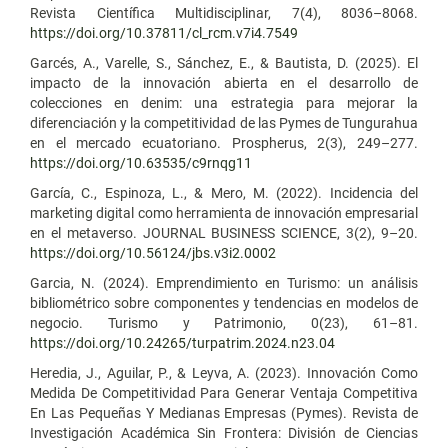
Revista Científica Multidisciplinar, 7(4), 8036–8068.
https://doi.org/10.37811/cl_rcm.v7i4.7549
Garcés, A., Varelle, S., Sánchez, E., & Bautista, D. (2025). El
impacto de la innovación abierta en el desarrollo de
colecciones en denim: una estrategia para mejorar la
diferenciación y la competitividad de las Pymes de Tungurahua
en el mercado ecuatoriano. Prospherus, 2(3), 249–277.
https://doi.org/10.63535/c9rnqg11
García, C., Espinoza, L., & Mero, M. (2022). Incidencia del
marketing digital como herramienta de innovación empresarial
en el metaverso. JOURNAL BUSINESS SCIENCE, 3(2), 9–20.
https://doi.org/10.56124/jbs.v3i2.0002
Garcia, N. (2024). Emprendimiento en Turismo: un análisis
bibliométrico sobre componentes y tendencias en modelos de
negocio. Turismo y Patrimonio, 0(23), 61–81.
https://doi.org/10.24265/turpatrim.2024.n23.04
Heredia, J., Aguilar, P., & Leyva, A. (2023). Innovación Como
Medida De Competitividad Para Generar Ventaja Competitiva
En Las Pequeñas Y Medianas Empresas (Pymes). Revista de
Investigación Académica Sin Frontera: División de Ciencias